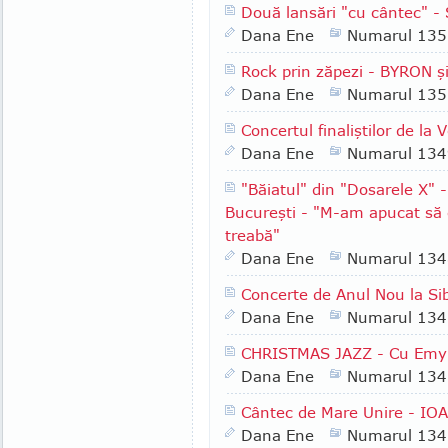
Două lansări "cu cântec" 
Dana Ene
Numarul 135
Rock prin zăpezi - BYRON ş
Dana Ene
Numarul 135
Concertul finaliştilor de la
Dana Ene
Numarul 134
"Băiatul" din "Dosarele X"
Bucureşti - "M-am apucat să c
treabă"
Dana Ene
Numarul 134
Concerte de Anul Nou la Sib
Dana Ene
Numarul 134
CHRISTMAS JAZZ - Cu Emy 
Dana Ene
Numarul 134
Cântec de Mare Unire - IO
Dana Ene
Numarul 134