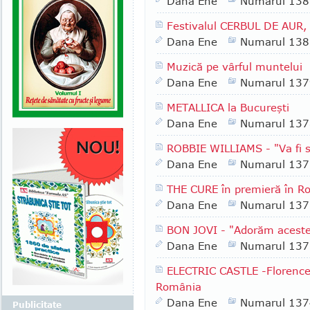
Dana Ene
Numarul 138
Festivalul CERBUL DE AUR, 
Dana Ene
Numarul 138
Muzică pe vârful muntelui
Dana Ene
Numarul 137
METALLICA la Bucureşti
Dana Ene
Numarul 137
ROBBIE WILLIAMS - "Va fi sh
Dana Ene
Numarul 137
THE CURE în premieră în R
Dana Ene
Numarul 137
BON JOVI - "Adorăm aceste
Dana Ene
Numarul 137
ELECTRIC CASTLE -Florence
România
Dana Ene
Numarul 137
Publicitate