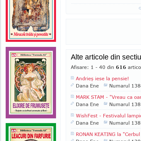
Alte articole din sect
Afisare: 1 - 40 din
616
artico
Andrieş iese la pensie!
Dana Ene
Numarul 138
MARK STAM - "Vreau ca oa
Dana Ene
Numarul 138
WishFest - Festivalul lampi
Dana Ene
Numarul 138
RONAN KEATING la "Cerbul