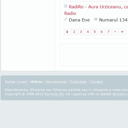
RadiRo - Aura Urziceanu, cap
Radio
Dana Ene
Numarul 134
1
2
3
4
5
6
7
›
»
Numar curent
|
Arhiva
|
Abonamente
|
Publicitate
|
Contact
Reproducerea, difuzarea sau folosirea partiala sau in intregime a materialel
Copyright © 1998-2016
Formula AS
. Va rugam sa cititi cu atentie
termenii s