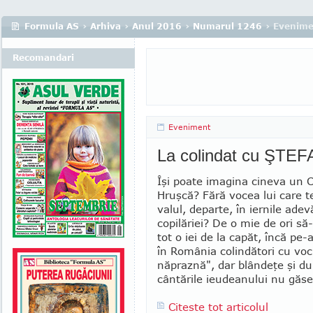
Formula AS
›
Arhiva
›
Anul 2016
›
Numarul 1246
› Evenime
Recomandari
Eveniment
La colindat cu ŞT
Îşi poate imagina cineva un C
Hruşcă? Fără vocea lui care t
valul, departe, în iernile adev
copilăriei? De o mie de ori să-l
tot o iei de la capăt, încă pe-
în Româ­nia colindători cu voc
năpraznă", dar blândeţe şi dui
cân­tările ieudeanului nu găseş
Citeste tot articolul