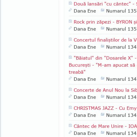
Două lansări "cu cântec" 
Dana Ene
Numarul 135
Rock prin zăpezi - BYRON ş
Dana Ene
Numarul 135
Concertul finaliştilor de la
Dana Ene
Numarul 134
"Băiatul" din "Dosarele X"
Bucureşti - "M-am apucat să c
treabă"
Dana Ene
Numarul 134
Concerte de Anul Nou la Sib
Dana Ene
Numarul 134
CHRISTMAS JAZZ - Cu Emy 
Dana Ene
Numarul 134
Cântec de Mare Unire - IO
Dana Ene
Numarul 134