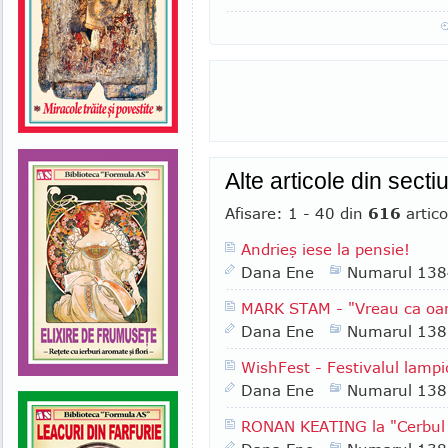
Alte articole din sect
Afisare: 1 - 40 din
616
artico
Andrieş iese la pensie!
Dana Ene
Numarul 138
MARK STAM - "Vreau ca oa
Dana Ene
Numarul 138
WishFest - Festivalul lampi
Dana Ene
Numarul 138
RONAN KEATING la "Cerbul