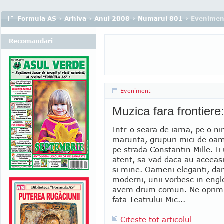
Formula AS
›
Arhiva
›
Anul 2008
›
Numarul 801
› Evenimen
Recomandari
Eveniment
Muzica fara frontier
Intr-o seara de iarna, pe o n
marunta, grupuri mici de oa
pe strada Constantin Mille. I
atent, sa vad daca au aceeasi
si mine. Oameni eleganti, dar 
moderni, unii vorbesc in engl
avem drum comun. Ne oprim c
fata Teatrului Mic...
Citeste tot articolul