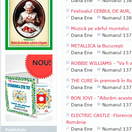
Dana Ene
Numarul 138
Festivalul CERBUL DE AUR, 
Dana Ene
Numarul 138
Muzică pe vârful muntelui
Dana Ene
Numarul 137
METALLICA la Bucureşti
Dana Ene
Numarul 137
ROBBIE WILLIAMS - "Va fi sh
Dana Ene
Numarul 137
THE CURE în premieră în R
Dana Ene
Numarul 137
BON JOVI - "Adorăm aceste
Dana Ene
Numarul 137
ELECTRIC CASTLE -Florence
România
Dana Ene
Numarul 137
Publicitate