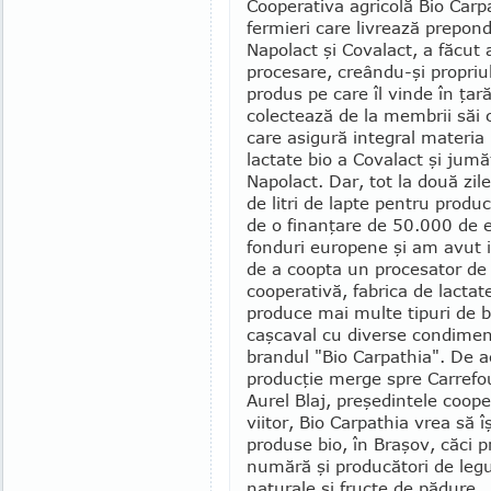
Cooperativa agricolă Bio Carp
fermieri care livrează prepond
Napolact şi Cova­lact, a făcut
procesare, creându-şi pro­priu
produs pe care îl vinde în ţar
colectează de la membrii săi ci
care asigură integral materi
lactate bio a Covalact şi jumăt
Napolact. Dar, tot la două zil
de litri de lapte pentru produc
de o finanţare de 50.000 de 
fonduri europene şi am avut 
de a coopta un procesator de 
cooperativă, fabrica de lacta
produce mai multe tipuri de b
caşcaval cu diverse condi­men
brandul "Bio Carpathia". De a
producţie merge spre Carre­fo
Aurel Blaj, preşedintele coope
viitor, Bio Carpathia vrea să î
produse bio, în Braşov, căci p
numără şi producători de leg
naturale şi fructe de pădure.