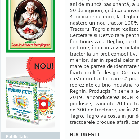
ani de muncă pasionantă, a 
50 de ingineri, şi după o inve
4 milioane de euro, la Reghin
naştere un nou tractor 100
Tractorul Tagro a fost realizat
Cercetare şi Dezvoltare pentru
funcţionează la Reghin, centr
de firme, în incinta vechii fa
tractor la un preţ competitiv, s
mierilor, dar în special celor
mare pe partea de identitate 
foarte mult în design. Cel ma
creăm un tractor care să poată
reprezinte cu brio industria 
Reghin. Produc­ţia în serie a a
2019, iar conducerea IRUM Re
produse şi vândute 200 de tra
de 300 de tractoare, iar în 2
Tagro. Tagro va costa în jur 
tractoarele pro­duse afară, c
BUCUREŞTI
Publicitate