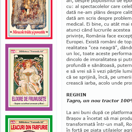
an, despre populis­mul de ep
cu: al spectacolelor care cele
dată ne-am plâns despre cali­
dată am scris despre probleme
medical. Ei bine, cu atât mai 
atunci când lucrurile aces­tea
privinţe, Ro­mânia face excepţ
Europei. Există români de to
realitatea "cea neagră", dându
un loc, toate aceste performa
dincolo de imoralitatea şi pu­
profundă e sănătoa­să, puterni
e să vrei să îi vezi părţile lu
că se sprijină, încă, pe umeri
crească iarba, acolo unde pros
REGHIN
Tagro, un nou tractor 10
La ani buni după ce platforma
Braşov a încetat să mai produ
transformată într-un mall, R
în forţă pe piaţa utilajelor agr