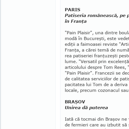
PARIS
Patiseria românească, pe 
în Franţa
"Pain Plaisir", una dintre bou­la
modă în Bucureşti, este ve­de
ediţii a faimoasei re­viste "Art
Fran­ţa, a că­rei temă de nu­m
rea patiseriei fran­ţuzeşti pest
lume. "Versatil prin ex­ce­len­ţă
articolului despre Tom Rees, "
"Pain Plai­sir". Francezii se de
de calitatea serviciilor de pat
pacitatea lui Tom de a deriva 
locale, precum cozonacul sau
BRAŞOV
Unirea dă puterea
Iată că tocmai din Braşov ne 
de fermieri care au izbutit să