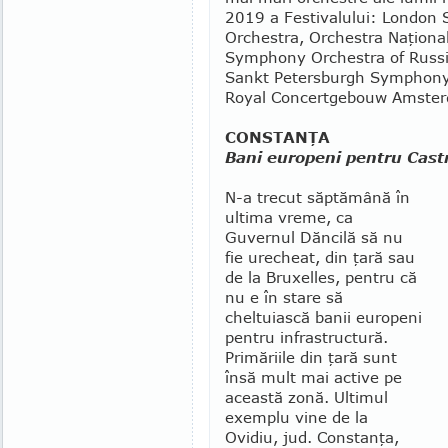
2019 a Festivalului: Londo
Orchestra, Orchestra Naţiona
Symphony Orchestra of Russi
Sankt Petersburgh Symphony O
Royal Concertgebouw Amste
CONSTANŢA
Bani europeni pentru Cast
N-a trecut săptămână în
ultima vreme, ca
Guvernul Dăncilă să nu
fie urecheat, din ţară sau
de la Bruxelles, pentru că
nu e în stare să
cheltuiască banii europeni
pentru infra­structură.
Primăriile din ţară sunt
însă mult mai active pe
această zonă. Ultimul
exemplu vine de la
Ovidiu, jud. Con­stanţa,