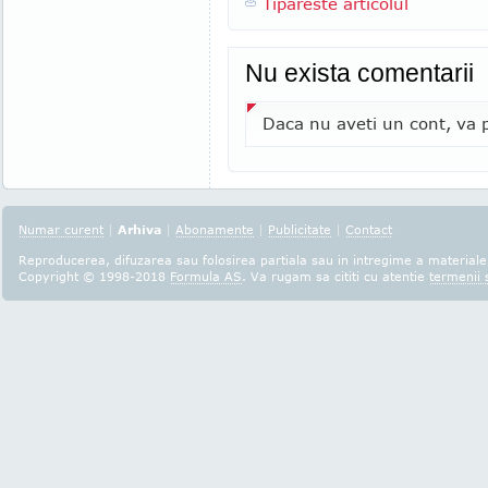
Tipareste articolul
Nu exista comentarii
Daca nu aveti un cont, va p
Numar curent
|
Arhiva
|
Abonamente
|
Publicitate
|
Contact
Reproducerea, difuzarea sau folosirea partiala sau in intregime a materialel
Copyright © 1998-2018
Formula AS
. Va rugam sa cititi cu atentie
termenii s