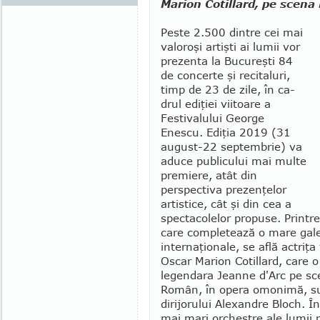
Marion Cotillard, pe scena
Peste 2.500 dintre cei mai
valoroşi artişti ai lumii vor
prezenta la Bucureşti 84
de concerte şi recitaluri,
timp de 23 de zile, în ca­
drul ediţiei viitoare a
Festivalului George
Enescu. Ediţia 2019 (31
august-22 septembrie) va
aduce publicului mai multe
premiere, atât din
perspectiva prezenţelor
artistice, cât şi din cea a
specta­colelor propuse. Printre 
care completează o mare gale
internaţionale, se află actriţa
Oscar Marion Cotillard, care 
legendara Jeanne d'Arc pe sc
Român, în opera omonimă, s
dirijorului Ale­xandre Bloch. În
mai mari orchestre ale lumii r