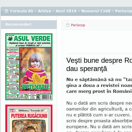
Formula AS
›
Arhiva
›
Anul 2018
›
Numarul 1340
›
Periscop
Recomandari
Periscop
Veşti bune despre Ro
dau speranţă
Nu e săptămână să nu "ta
gina a doua a revistei noast
care merg prost în Români
Nu o dată am scris despre ne
oamenilor din agricultură, a
nu e plătită cum s-ar cuveni
scris despre proasta absorb­ţie
europene. Nu o dată am scris,