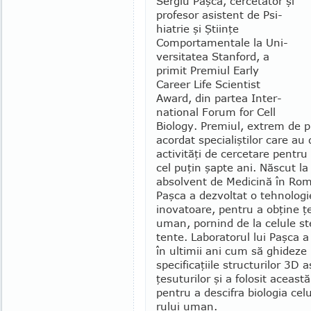
Sergiu Paşca, cercetător şi
profesor asistent de Psi­
hiatrie şi Şti­inţe
Comporta­mentale la Uni­
ver­si­tatea Stan­ford, a
primit Pre­miul Early
Career Life Sci­entist
Award, din partea Inter­
na­tional Forum for Cell
Biology. Pre­miul, extrem de p
acordat spe­cialiştilor care au
activităţi de cercetare pentru
cel puţin şapte ani. Născut la
absolvent de Medicină în Rom
Paşca a dezvoltat o tehnolog
inovatoare, pentru a obţine ţ
uman, pornind de la celule st
tente. Laboratorul lui Paşca 
în ulti­mii ani cum să ghideze 
specificaţiile structu­rilor 3
ţesuturilor şi a folosit această
pentru a descifra biologia celu
rului uman.