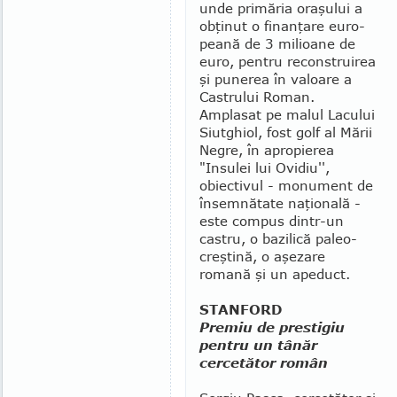
unde primăria oraşului a
obţinut o finanţare euro­
peană de 3 milioane de
euro, pentru reconstruirea
şi punerea în valoare a
Castrului Roman.
Amplasat pe malul Lacului
Siutghiol, fost golf al Mării
Negre, în apropierea
"Insulei lui Ovidiu'',
obiectivul - monument de
însem­nătate naţională -
este compus dintr-un
castru, o bazilică paleo­
creştină, o aşe­zare
romană şi un apeduct.
STANFORD
Premiu de prestigiu
pentru un tânăr
cercetător român