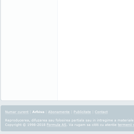
Numar curent
|
Arhiva
|
Abonamente
|
Publicitate
|
Contact
Reproducerea, difuzarea sau folosirea partiala sau in intregime a materialel
Copyright © 1998-2018
Formula AS
. Va rugam sa cititi cu atentie
termenii s