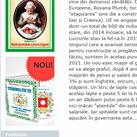
vine din domeniul sănătăţii.
Europene, Ro­va­na Plumb, toc
"etapizarea" sine die a cons­tru
Iaşi şi Craiova). UE se angaj
dintr-un total de 600 de mili
stare, din 2014 încoace, să te
Lucrurile stau la fel ca în 20
singurul care a avansat serio
pentru construcţie şi pregătin
târziu, suntem în acelaşi punc
2021. Un nou eşec major al g
se va alege pra­ful, după 4 ani
majorări de pensii şi salarii di
3% şi sunt înghiţite, oricum, 
stă­pânit. Un litru de lapte co
acelaşi lapte e peste 5 lei l
un an dădeam puţin peste 6 l
nici măcar "atenţiile" din spi
salariale. Iar spitalele sunt c
apucăm în guvernarea asta...
Publicitate