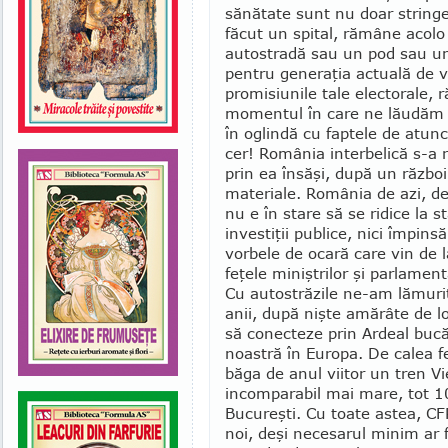
sănătate sunt nu doar stringen
făcut un spital, ră­mâne acolo 
autostradă sau un pod sau un
pentru ge­ne­raţia actuală de v
promisiunile tale elec­torale, 
momentul în care ne lău­dăm cu
în oglindă cu faptele de atunci
cer! Ro­mânia interbelică s-a r
prin ea însăşi, du­pă un războ
materiale. România de azi, d
nu e în stare să se ridice la 
investiţii publice, nici împinsă
vorbele de ocară care vin de
feţele miniştrilor şi parla­ment
Cu autostrăzile ne-am lămuri
anii, după nişte amărâte de lo
să conecteze prin Ardeal bucăţ
noastră în Europa. De calea fe
băga de anul viitor un tren Vi
in­com­parabil mai mare, tot 10
Bucureşti. Cu toate astea, C
noi, deşi necesarul minim ar f