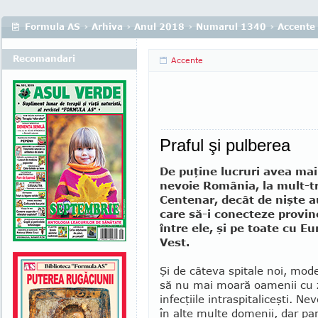
Formula AS
›
Arhiva
›
Anul 2018
›
Numarul 1340
›
Accente
Recomandari
Accente
Praful şi pulberea
De puţine lucruri avea ma
nevoie România, la mult-t
Centenar, decât de nişte a
care să-i conecteze provinc
între ele, şi pe toate cu E
Vest.
Şi de câteva spitale noi, mo­de
să nu mai moa­ră oamenii cu zi
infecţiile intraspi­ta­li­ceşti. N
în alte multe domenii, dar par