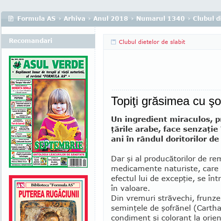
Formula AS
›
Arhiva
›
Anul 2018
›
Numarul 1340
›
Clubul di
Recomandari
Clubul dietelor de slabit
Topiţi grăsimea cu şo
Un ingredient mi­raculos, pr
ţările arabe, face sen­zaţie 
ani în rân­dul do­ritorilor de
Dar şi al pro­du­cătorilor de re
medica­mente naturiste, care
efectul lui de excepţie, se înt
în valoare.
Din vremuri străvechi, frunzele
seminţele de şofrănel (Car­tha
con­diment şi colorant la orien