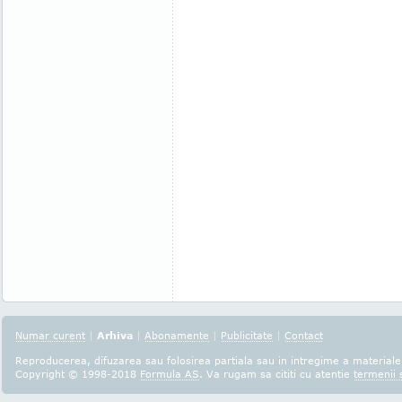
Numar curent
|
Arhiva
|
Abonamente
|
Publicitate
|
Contact
Reproducerea, difuzarea sau folosirea partiala sau in intregime a materialel
Copyright © 1998-2018
Formula AS
. Va rugam sa cititi cu atentie
termenii s