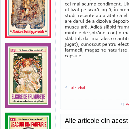
cel mai scump condiment. Ule
utilizat pe scară largă, în pr
studii recente au arătat că el 
are darul de a dizolva de­pozi
musculară. Adică slăbiţi fru­mo
minţele de şofrănel conţin ma
slă­bitul, dar mai ales o canti
jugat), cu­nos­cut pen­tru efec­t
farmacii, magazine naturiste ş
capsu­le.
Iulia Vlad
V
Alte articole din aces