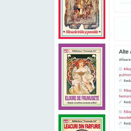
Alte 
Afisare
Răsp
pulmon
Reda
Răsp
hemora
Reda
Răsp
bazote
Reda