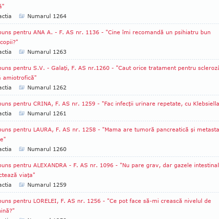
ă"
ctia
Numarul 1264
uns pentru ANA A. - F. AS nr. 1136 - "Cine îmi recomandă un psihiatru bun
copii?"
ctia
Numarul 1263
uns pentru S.V. - Galaţi, F. AS nr.1260 - "Caut orice tratament pentru scleroz
ă amiotrofică"
ctia
Numarul 1262
uns pentru CRINA, F. AS nr. 1259 - "Fac infecţii urinare repetate, cu Klebsiell
ctia
Numarul 1261
uns pentru LAURA, F. AS nr. 1258 - "Mama are tumoră pancreatică şi metast
ce"
ctia
Numarul 1260
uns pentru ALEXANDRA - F. AS nr. 1096 - "Nu pare grav, dar gazele intestina
ctează viaţa"
ctia
Numarul 1259
uns pentru LORELEI, F. AS nr. 1256 - "Ce pot face să-mi crească nivelul de
nină?"