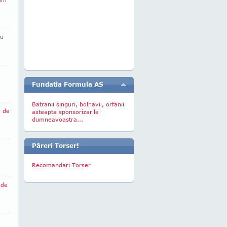
ru
Fundatia Formula AS
Batranii singuri, bolnavii, orfanii
e de
asteapta sponsorizarile
dumneavoastra...
Păreri Torser!
Recomandari Torser
 de