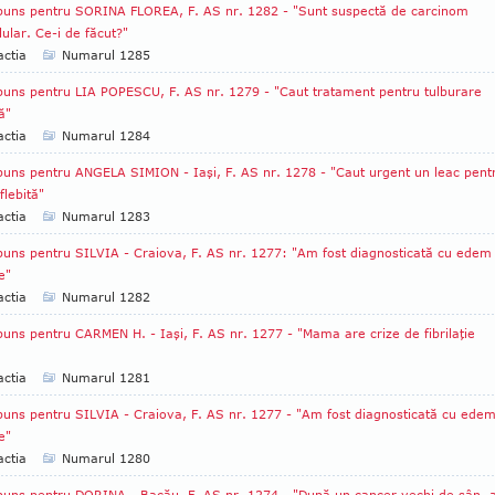
uns pentru SORINA FLOREA, F. AS nr. 1282 - "Sunt suspectă de carcinom
ular. Ce-i de făcut?"
ctia
Numarul 1285
uns pentru LIA POPESCU, F. AS nr. 1279 - "Caut tratament pentru tulburare
ă"
ctia
Numarul 1284
uns pentru ANGELA SIMION - Iaşi, F. AS nr. 1278 - "Caut urgent un leac pent
lebită"
ctia
Numarul 1283
uns pentru SILVIA - Craiova, F. AS nr. 1277: "Am fost diagnosticată cu edem
e"
ctia
Numarul 1282
uns pentru CARMEN H. - Iaşi, F. AS nr. 1277 - "Mama are crize de fibrilaţie
ctia
Numarul 1281
uns pentru SILVIA - Craiova, F. AS nr. 1277 - "Am fost diagnosticată cu ede
e"
ctia
Numarul 1280
uns pentru DORINA - Bacău, F. AS nr. 1274 - "După un cancer vechi de sân,