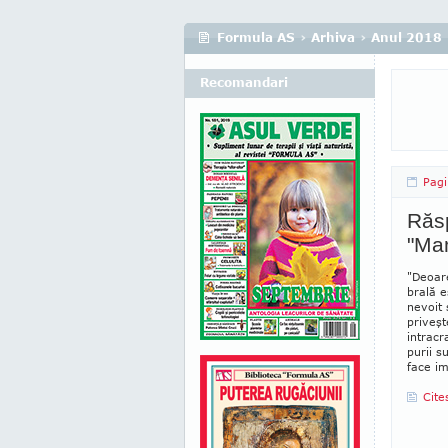
Formula AS
›
Arhiva
›
Anul 2018
Recomandari
Pagi
Răsp
"Mam
"Deoare
brală e
nevoit 
priveşt
intra­c
purii s
face im
Cite