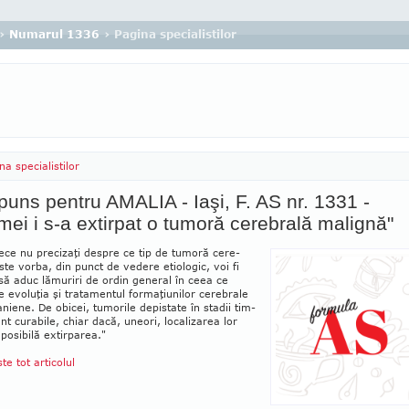
›
Numarul 1336
› Pagina specialistilor
na specialistilor
uns pentru AMALIA - Iaşi, F. AS nr. 1331 -
ei i s-a extirpat o tumoră cerebrală malignă"
ce nu precizaţi despre ce tip de tumoră ce­re­
ste vorba, din punct de vedere etiologic, voi fi
să aduc lămuriri de ordin ge­ne­ral în ceea ce
e evoluţia şi tra­ta­mentul for­ma­ţiunilor cerebrale
raniene. De obi­cei, tumorile depis­tate în stadii tim­
unt curabile, chiar dacă, uneori, localizarea lor
­posibilă extir­parea."
ste tot articolul