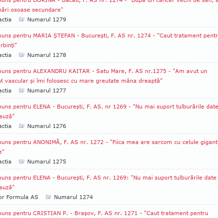
nări osoase secundare"
ctia
Numarul 1279
uns pentru MARIA ŞTEFAN - Bucureşti, F. AS nr. 1274 - "Caut tratament pent
erbinţi"
ctia
Numarul 1278
puns pentru ALEXANDRU KAITAR - Satu Mare, F. AS nr.1275 - "Am avut un
nt vascular şi îmi folosesc cu mare greutate mâna dreaptă"
ctia
Numarul 1277
uns pentru ELENA - Bucureşti, F. AS. nr 1269 - "Nu mai suport tulburările dat
auză"
ctia
Numarul 1276
uns pentru ANONIMĂ, F. AS nr. 1272 - "Fiica mea are sarcom cu celule gigant
e"
ctia
Numarul 1275
uns pentru ELENA - Bucureşti, F. AS nr. 1269: "Nu mai suport tulburările date
auză"
tor Formula AS
Numarul 1274
uns pentru CRISTIAN P. - Braşov, F. AS nr. 1271 - "Caut tratament pentru