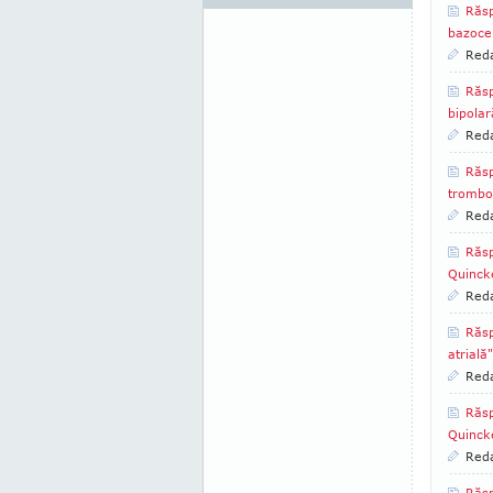
Răsp
bazocel
Reda
Răsp
bipolar
Reda
Răsp
trombof
Reda
Răsp
Quinck
Reda
Răsp
atrială"
Reda
Răsp
Quinck
Reda
Răsp