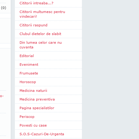
Cititorii intreaba...?
i
(0)
Cititorii multumesc pentru
vindecari!
Cititorii raspund
Clubul dietelor de slabit
Din lumea celor care nu
cuvanta
Editorial
Eveniment
Frumusete
Horoscop
Medicina naturii
ro-
Medicina preventiva
Pagina specialistilor
Periscop
Povesti cu case
S.O.S-Cazuri-De-Urgenta