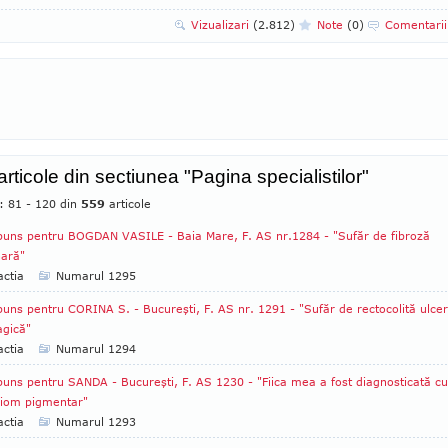
Vizualizari
(2.812)
Note
(0)
Comentari
articole din sectiunea "Pagina specialistilor"
: 81 - 120 din
559
articole
uns pentru BOGDAN VASILE - Baia Mare, F. AS nr.1284 - "Sufăr de fibroză
ară"
ctia
Numarul 1295
uns pentru CORINA S. - Bucureşti, F. AS nr. 1291 - "Sufăr de rectocolită ulce
gică"
ctia
Numarul 1294
uns pentru SANDA - Bucureşti, F. AS 1230 - "Fiica mea a fost diagnosticată cu
liom pigmentar"
ctia
Numarul 1293