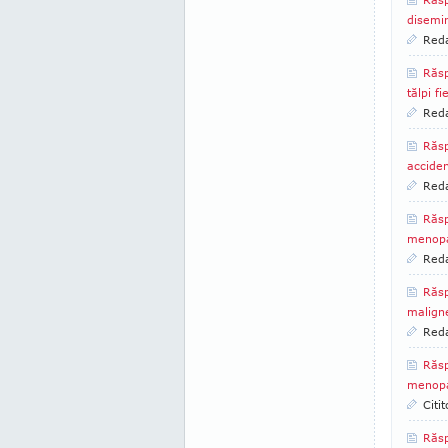
disemi
Reda
Răsp
tălpi fi
Reda
Răs
accide
Reda
Răsp
menop
Reda
Răsp
malign
Reda
Răsp
menop
Citi
Răsp