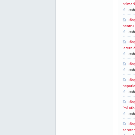
primar
Reda
Răsp
pentru 
Reda
Răsp
lateral
Reda
Răsp
Reda
Răsp
hepati
Reda
Răsp
îmi afe
Reda
Răsp
seroto