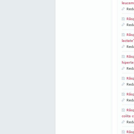
leucemi
Reda
Răsp
Reda
Răsp
lactate
Reda
Răsp
hiperte
Reda
Răsp
Reda
Răsp
Reda
Răsp
colita 
Reda
Răsp