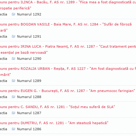
uns pentru ILINCA - Bacău, F. AS nr. 1289 - "Fiica mea a fost diagnosticată c
ropatie periferică"
ctia
Numarul 1292
uns pentru BOGDAN VASILE - Baia Mare, F. AS nr. 1284 - "Sufăr de fibroză
ară"
ctia
Numarul 1291
uns pentru IRINA LUCA - Piatra Neamţ, F. AS nr. 1287 - "Caut tratament pent
 esenţial pe bază nervoasă"
ctia
Numarul 1290
uns pentru ROZALIA URBAN - Reşiţa, F. AS 1227 - "Am fost diagnosticată cu f
 mărit"
ctia
Numarul 1289
uns pentru EUGEN G. - Bucureşti, F. AS nr. 1287 - "Am pneumococ faringian"
ctia
Numarul 1288
uns pentru C. SANDU, F. AS nr. 1281 - "Soţul meu suferă de SLA"
ctia
Numarul 1287
uns pentru DUMITRU, F. AS nr. 1281 - "Am steatoză hepatică"
ctia
Numarul 1286