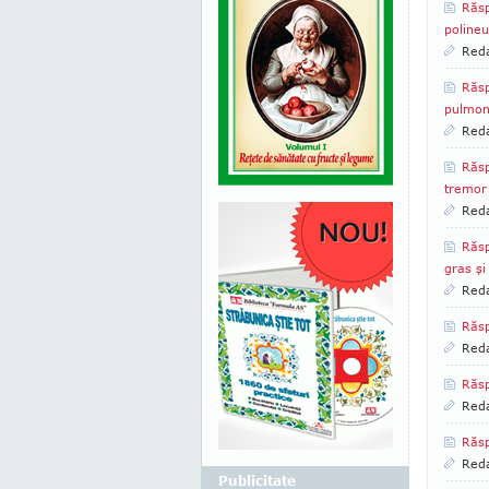
Răsp
polineu
Reda
Răsp
pulmon
Reda
Răsp
tremor
Reda
Răsp
gras şi
Reda
Răsp
Reda
Răsp
Reda
Răsp
Reda
Publicitate