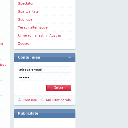
u
Spectator
Spiritualitate
Sub lupa
Terapii alternative
Urme romanesti in Austria
Zodiac
ru
Contul meu
icat
Cont nou
Am uitat parola
Publicitate