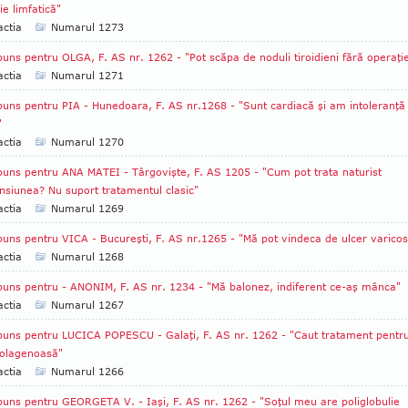
e limfatică"
ctia
Numarul 1273
uns pentru OLGA, F. AS nr. 1262 - "Pot scăpa de noduli tiroidieni fără operaţi
ctia
Numarul 1271
uns pentru PIA - Hunedoara, F. AS nr.1268 - "Sunt cardiacă şi am intoleranţă 
"
ctia
Numarul 1270
uns pentru ANA MATEI - Târgovişte, F. AS 1205 - "Cum pot trata naturist
nsiunea? Nu suport tratamentul clasic"
ctia
Numarul 1269
uns pentru VICA - Bucureşti, F. AS nr.1265 - "Mă pot vindeca de ulcer varicos
ctia
Numarul 1268
uns pentru - ANONIM, F. AS nr. 1234 - "Mă balonez, indiferent ce-aş mânca"
ctia
Numarul 1267
uns pentru LUCICA POPESCU - Galaţi, F. AS nr. 1262 - "Caut tratament pentr
colagenoasă"
ctia
Numarul 1266
uns pentru GEORGETA V. - Iaşi, F. AS nr. 1262 - "Soţul meu are poliglobulie