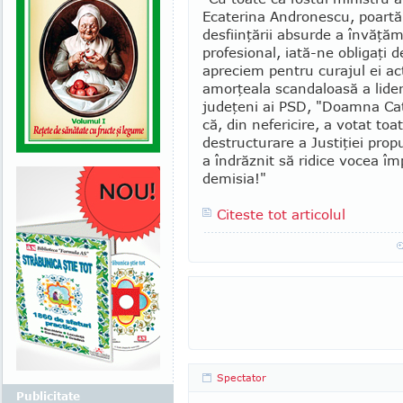
Ecaterina An­dronescu, poartă
desfiinţării absurde a învăţă­m
profesional, iată-ne obligaţi d
apre­ciem pentru curajul ei ac
amorţeala scan­daloasă a lideri
judeţeni ai PSD, "Doamna Cat
că, din nefericire, a votat toat
destructurare a Justiţiei pro
a îndrăznit să ridice vocea îm
de­misia!"
Citeste tot articolul
Spectator
Publicitate