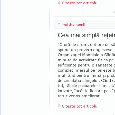
Citeste tot articolul
Medicina naturii
Cea mai simplă reţe
"O oră de drum, opt ore de să­n
spune un proverb en­glezesc.
Organizaţiei Mon­­­diale a Sănă
minute de acti­vitate fizică pe
suficiente pen­tru o sănătate d
com­plet, mer­sul pe jos este b
mul rând pentru inimă şi prob
de circulaţia sângelui. Când 
tul, tălpile picioa­relor sunt a
larizate, încât la fiecare pas
retur venos ame­liorat.
Citeste tot articolul