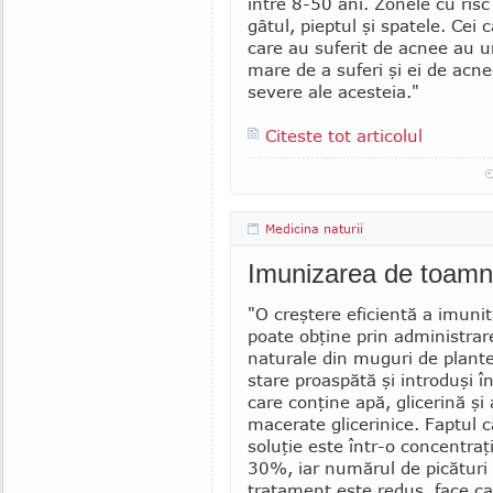
între 8-50 ani. Zonele cu risc 
gâtul, pieptul şi spatele. Cei 
care au suferit de acnee au u
mare de a suferi şi ei de acn
severe ale acesteia."
Citeste tot articolul
Medicina naturii
Imunizarea de toam
"O creştere eficientă a imunităţ
poate obţine prin administra
naturale din muguri de plante 
stare proaspătă şi introduşi în
care conţine apă, glicerină şi
macerate gliceri­nice. Faptul c
so­luţie este într-o concen­tra
30%, iar numărul de pi­cături 
tratament este redus, face ca