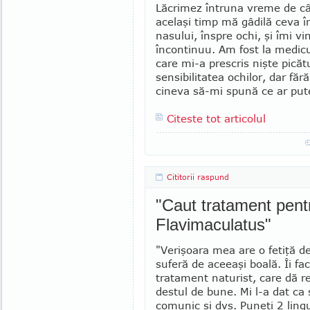
Lăcrimez în­truna vreme de câ
acelaşi timp mă gâdilă ceva în
nasului, înspre ochi, şi îmi vi
în­continuu. Am fost la medicul
care mi-a prescris nişte pi­că­
sensibilitatea ochilor, dar făr
cineva să-mi spună ce ar pute
Citeste tot articolul
Cititorii raspund
"Caut tratament pent
Flavimaculatus"
"Verişoara mea are o fetiţă d
suferă de aceeaşi boală. Îi fa
tratament naturist, care dă r
destul de bune. Mi l-a dat ca s
comunic şi dvs. Puneţi 2 lingu