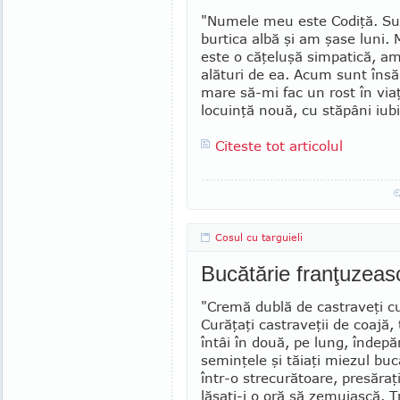
"Numele meu este Codiţă. Su
burtica albă şi am şase luni
este o căţeluşă simpatică, am c
alături de ea. Acum sunt însă
mare să-mi fac un rost în via
lo­cuinţă nouă, cu stă­pâni iubi
Citeste tot articolul
Cosul cu targuieli
Bucătărie franţuzeas
"Cremă dublă de castraveţi c
Curăţaţi cas­tra­veţii de coajă, 
întâi în do­uă, pe lung, în­depă
seminţele şi tă­iaţi mie­zul bu­
într-o stre­curătoare, pre­săraţ
lă­saţi-i o oră să zemuiască. Tr