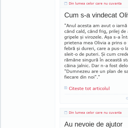
Din lumea celor care nu cuvanta
Cum s-a vindecat Oli
"Anul acesta am avut o iarnă
când cald, când frig, prilej de
gripele şi virozele. Aşa s-a î
prietena mea Olivia a prins o
febră şi dureri, care a pus-o l
sleit-o de puteri. Şi cum cred
rămâne singură în această st
căina jalnic. Dar n-a fost delo
"Dumnezeu are un plan de sa
fiecare din noi"."
Citeste tot articolul
Din lumea celor care nu cuvanta
Au nevoie de ajutor