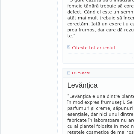
femeie tânără trebuie să core
defect. Când el este un semn 
atât mai mult tre­buie să înc
corectăm. Iată un exerciţiu c
prea fru­mos, dar care dă rezu
te."
Citeste tot articolul
Frumusete
Levănţica
"Levănţica e una dintre plante
în mod expres fru­mu­seţii. Se
parfumuri şi cre­­me, să­punuri 
esenţiale, dar nici unul dintr
fabri­cate în laboratoare nu ar
cu al plantei folosite în mod n
reţe­tele cos­me­tice de mai jos