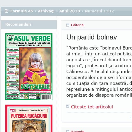
Formula AS
›
Arhiva@
›
Anul 2018
› Numarul 1332
Recomandari
Editorial
Un partid bolnav
"România este "bolnavul Euro
afirmat, într-un articol public
august a.c., în cotidianul fra
Figaro", profesorul şi scriitoru
Călinescu. Articolul răspunde
occidentalilor de a se informa
cu situaţia din ţara noastră, 
represiune a mitingului antico
organizat de di­as­pora românil
Citeste tot articolul
Accente