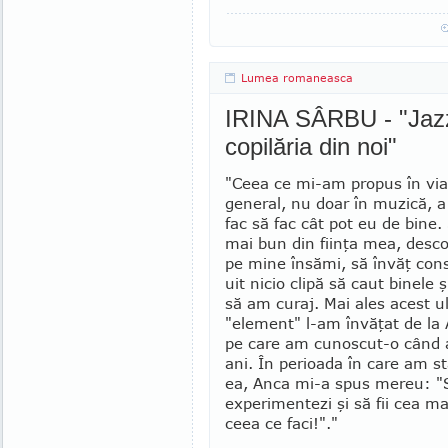
Lumea romaneasca
IRINA SÂRBU - "Jazz
copilăria din noi"
"Ceea ce mi-am propus în via
general, nu doar în mu­zică, a
fac să fac cât pot eu de bine.
mai bun din fiinţa mea, des
pe mine însămi, să învăţ con
uit nicio clipă să caut binele 
să am curaj. Mai ales acest u
"element" l-am învăţat de la
pe care am cunoscut-o când
ani. În perioada în care am st
ea, Anca mi-a spus mereu: "S
experimentezi şi să fii cea m
ceea ce faci!"."