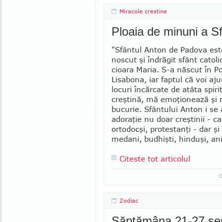
Miracole crestine
Ploaia de minuni a Sf
"Sfântul Anton de Padova est
nos­cut şi îndrăgit sfânt catol
cioara Maria. S-a născut în Po
Lisabona, iar faptul că voi aju
locuri încărcate de atâta spiri
creştină, mă emo­ţionează şi
bucurie. Sfântului Anton i se
adoraţie nu doar creştinii - ca­t
ortodocşi, protestanţi - dar ş
me­dani, budhişti, hin­duşi, ani
Citeste tot articolul
Zodiac
Săptămâna 21-27 se