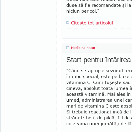
du­se să fie recomandate şi la 
niciun pericol."
Citeste tot articolul
Medicina naturii
Start pentru întărirea 
"Când se-apropie sezonul rec
în mod special, este pe buzel
vita­mina C. Cum tuşeşte sau
cineva, ab­solut toată lumea 
această vitamină. Mai ales în
umed, administrarea unei can­
mari de vitamina C este absol
Şi trebuie reacţionat încă de 
strănut: beţi, de pildă, 1 l de 
cu zeama unei jumătăţi de lă