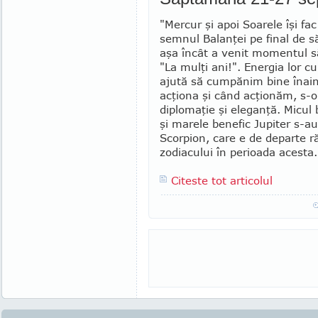
"Mercur şi apoi Soarele îşi fac
sem­nul Balanţei pe final de 
aşa încât a ve­nit momentul 
"La mulţi ani!". Energia lor 
ajută să cumpănim bine înain
acţiona şi când acţionăm, s-
diplomaţie şi eleganţă. Micul
şi marele benefic Ju­piter s-a
Scorpion, care e de departe ră
zodiacului în perioada acesta.
Citeste tot articolul