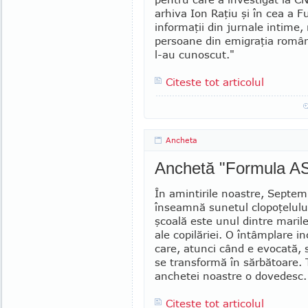
arhiva Ion Raţiu şi în cea a 
informaţii din jurnale intime,
persoane din emi­graţia româ­n
l-au cunos­cut."
Citeste tot articolul
Ancheta
Anchetă "Formula AS"
În amintirile noastre, Septem
înseamnă sunetul clopoţelului
şcoală este unul dintre mari
ale copilăriei. O întâmplare i
care, atunci când e evocată, s
se transformă în sărbătoare. 
anchetei noastre o dovedesc.
Citeste tot articolul