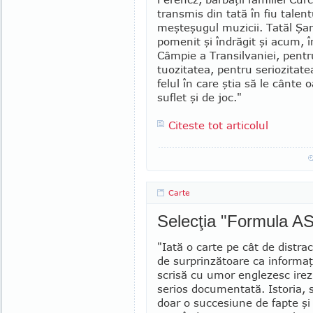
transmis din tată în fiu talent
meşteşugul muzicii. Tatăl Şa
pomenit şi îndrăgit şi acum, î
Câmpie a Tran­sil­va­niei, pentr
tuozitatea, pentru seriozitatea
felul în care ştia să le cânte 
suflet şi de joc."
Citeste tot articolul
Carte
Selecţia "Formula AS
"Iată o carte pe cât de distrac
de surprinzătoare ca informaţi
scrisă cu umor englezesc irezi
serios docu­men­tată. Istoria, 
doar o succesiune de fap­te ş