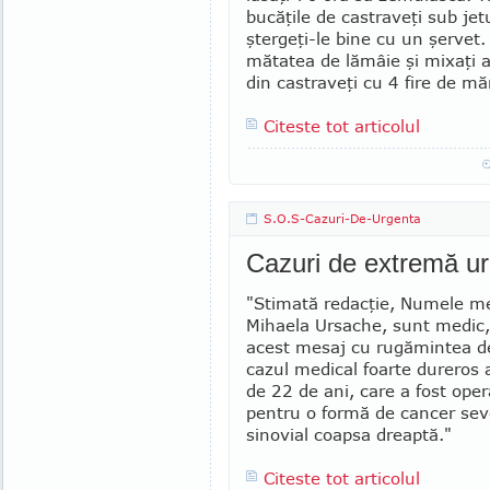
bu­căţile de castraveţi sub jet
şter­geţi-le bine cu un şervet. 
mătatea de lămâie şi mi­xaţi a
din castraveţi cu 4 fire de măr
Citeste tot articolul
S.O.S-Cazuri-De-Urgenta
Cazuri de extremă u
"Stimată redacţie, Numele m
Mihaela Ursache, sunt me­dic, 
acest mesaj cu rugămintea de
cazul medical foarte dureros 
de 22 de ani, care a fost opera
pentru o formă de cancer sev
sino­vial coapsa dreaptă."
Citeste tot articolul