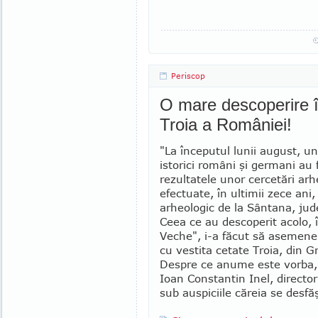
Periscop
O mare descoperire 
Troia a României!
"La începutul lunii august, u
istorici români şi germani au 
rezultatele unor cercetări arh
efectuate, în ultimii zece ani, 
arheologic de la Sântana, jud
Ceea ce au descoperit acolo, î
Veche", i-a făcut să asemene
cu vestita ceta­te Troia, din G
Despre ce anume este vorba, 
Ioan Constantin Inel, direc­to
sub auspiciile căreia se desfă