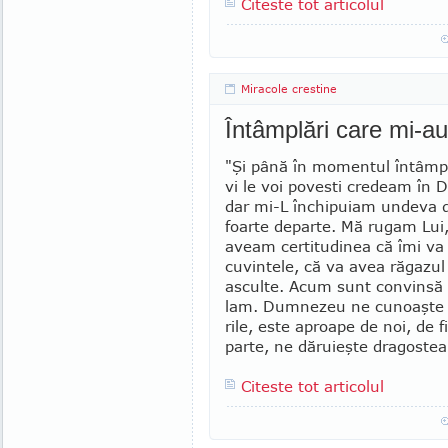
Citeste tot articolul
Miracole crestine
Întâmplări care mi-au
"Şi până în momentul întâmpl
vi le voi povesti credeam în 
dar mi-L închipuiam un­deva d
foarte departe. Mă rugam Lui
aveam certi­tu­dinea că îmi va
cuvintele, că va avea răgazul
as­cul­te. Acum sunt convinsă 
lam. Dumnezeu ne cunoaşte t
rile, este aproa­pe de noi, de f
parte, ne dă­ruieşte dragos­tea
Citeste tot articolul