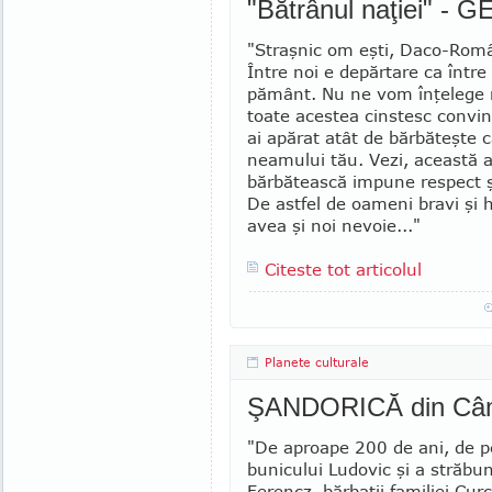
"Bătrânul naţiei" 
"Straşnic om eşti, Daco-Român
Între noi e depărtare ca între 
pământ. Nu ne vom înţelege 
toate acestea cinstesc convin
ai apărat atât de bărbăteşte 
neamului tău. Vezi, aceas­tă a
bărbătească impune respect şi
De ast­fel de oameni bravi şi 
avea şi noi nevoie..."
Citeste tot articolul
Planete culturale
ŞANDORICĂ din Câmp
"De aproape 200 de ani, de 
bunicului Ludovic şi a străbun
Ferencz, bărbaţii familiei Curc