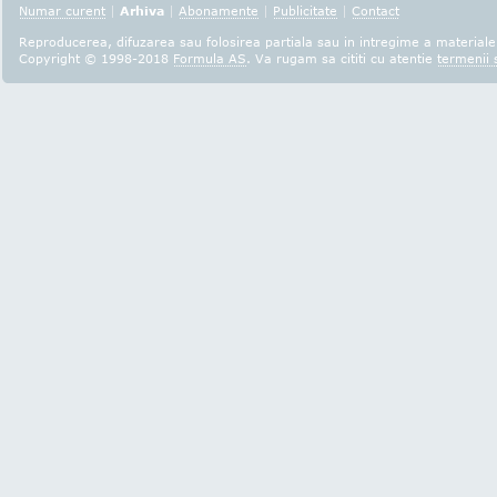
Numar curent
|
Arhiva
|
Abonamente
|
Publicitate
|
Contact
Reproducerea, difuzarea sau folosirea partiala sau in intregime a materialel
Copyright © 1998-2018
Formula AS
. Va rugam sa cititi cu atentie
termenii s