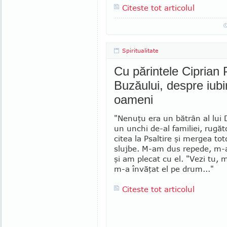
Citeste tot articolul
Spiritualitate
Cu părintele Ciprian 
Buzăului, despre iub
oameni
"Nenuţu era un bătrân al lu
un unchi de-al familiei, rugă
citea la Psaltire şi mergea to
slujbe. M-am dus repede, m-a
şi am plecat cu el. "Vezi tu, m
m-a învăţat el pe drum..."
Citeste tot articolul