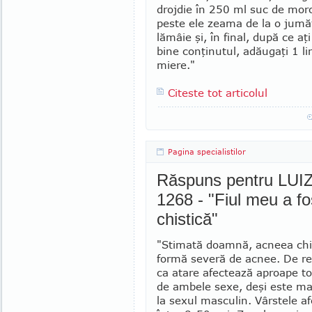
drojdie în 250 ml suc de mor
peste ele zeama de la o jumă
lămâie şi, în final, după ce a
bine conţinutul, adăugaţi 1 li
miere."
Citeste tot articolul
Pagina specialistilor
Răspuns pentru LUIZ
1268 - "Fiul meu a fo
chistică"
"Stimată doamnă, acneea chis
formă severă de acnee. De r
ca atare afectează aproa­pe to
de ambele sexe, deşi este mai
la sexul mas­culin. Vârstele af