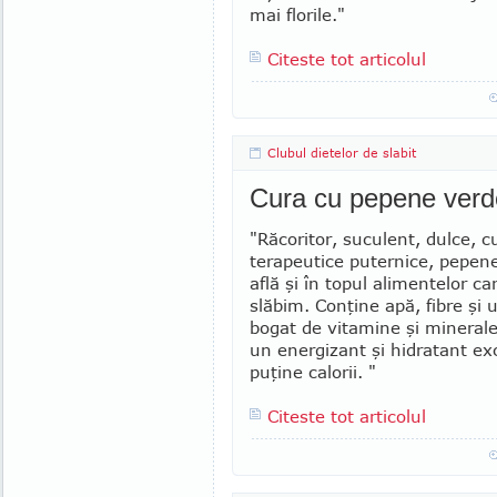
mai florile."
Citeste tot articolul
Clubul dietelor de slabit
Cura cu pepene verd
"Răcoritor, suculent, dulce, cu 
terapeutice puternice, pepene
află şi în topul alimentelor ca
slăbim. Conţine apă, fibre şi
bo­gat de vitamine şi mi­ne­rale
un energizant şi hidra­tant exc
puţine calorii. "
Citeste tot articolul