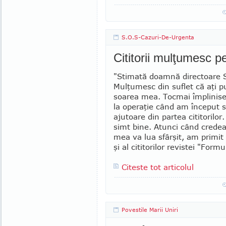
S.O.S-Cazuri-De-Urgenta
Cititorii mulţumesc pe
"Stimată doamnă directoare 
Mulţumesc din suflet că aţi pub
soarea mea. Tocmai împlinise
la operaţie când am început 
aju­toare din partea cititoril
simt bine. Atunci când crede
mea va lua sfârşit, am primit 
şi al citi­to­rilor re­vistei "Form
Citeste tot articolul
Povestile Marii Uniri