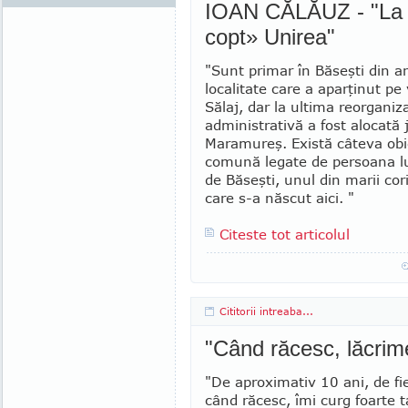
IOAN CĂLĂUZ - "La no
copt» Unirea"
"Sunt primar în Băseşti din a
lo­calitate care a aparţinut p
Sălaj, dar la ultima reorganiza
administrativă a fost alocată 
Maramureş. Există câteva obie
comună legate de persoana l
de Băseşti, unul din marii corif
care s-a născut aici. "
Citeste tot articolul
Cititorii intreaba...
"Când răcesc, lăcrim
"De aproximativ 10 ani, de fi
când răcesc, îmi curg foarte t