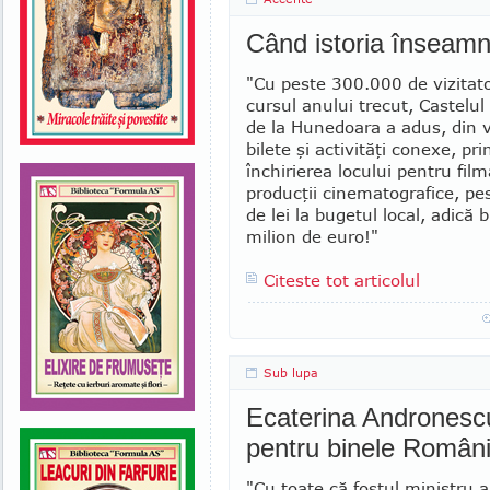
Când istoria înseam
"Cu peste 300.000 de vizitato
cursul anului trecut, Castelul 
de la Hunedoara a adus, din 
bilete şi ac­ti­vităţi conexe, pr
închirierea locului pentru fil
producţii cinematografice, pe
de lei la bugetul local, adică 
milion de eu­ro!"
Citeste tot articolul
Sub lupa
Ecaterina Andronescu
pentru binele Români
"Cu toate că fostul ministru a