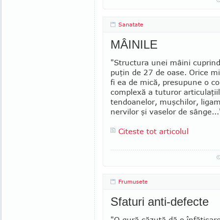
Sanatate
MÂINILE
"Structura unei mâini cuprin
puţin de 27 de oase. Orice mi
fi ea de mică, pre­supune o c
complexă a tuturor articula­ţiil
tendoanelor, muşchilor, ligam
nervilor şi vaselor de sânge...
Citeste tot articolul
Frumusete
Sfaturi anti-defecte
"O gură căzută dă o înfăţişare 