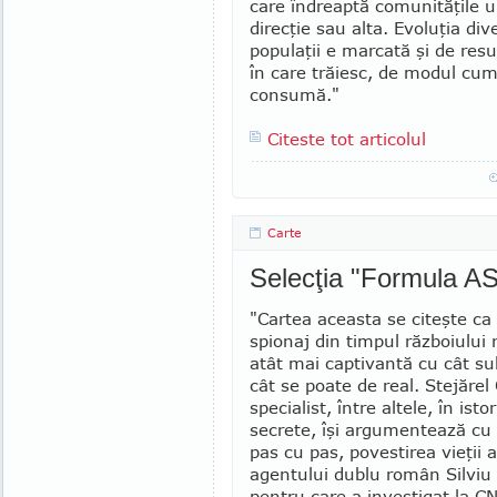
care îndreaptă comunităţile 
direcţie sau alta. Evoluţia div
populaţii e marcată şi de resur
în care trăiesc, de modul cum
consumă."
Citeste tot articolul
Carte
Selecţia "Formula AS
"Cartea aceasta se citeşte c
spionaj din timpul războiului 
atât mai captivantă cu cât sub
cât se poate de real. Stejărel
specialist, între altele, în istor
secrete, îşi argumentează cu
pas cu pas, povestirea vieţii a
agentului dublu român Silviu
pentru care a investigat la C