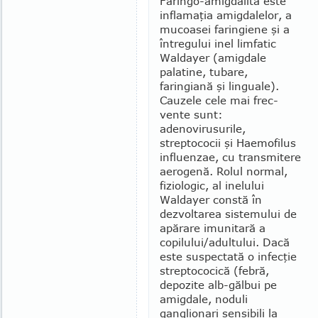
Faringo-amigdalita este
inflamaţia amig­dalelor, a
mucoasei faringiene şi a
întregului inel limfatic
Waldayer (amigdale
palatine, tubare,
faringiană şi linguale).
Cauzele cele mai frec­
vente sunt:
adenovirusurile,
streptococii şi Hae­mofilus
influenzae, cu transmitere
aerogenă. Rolul normal,
fiziologic, al inelului
Waldayer con­stă în
dezvoltarea sistemului de
apărare imu­nitară a
copilului/adultului. Dacă
este suspectată o infecţie
streptococică (febră,
depozite alb-găl­bui pe
amigdale, noduli
ganglionari sensibili la