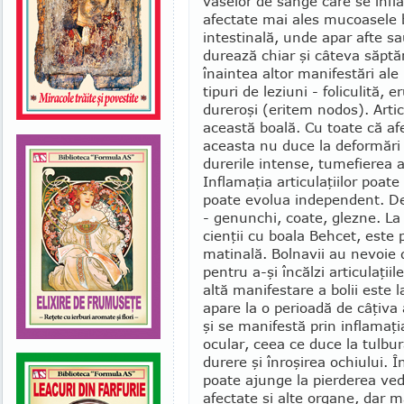
vaselor de sânge care se infl
afectate mai ales mucoasele b
intestinală, unde apar afte sau
durează chiar şi câteva săptă
înaintea altor manifestări ale b
tipuri de leziuni - foliculită, e
dureroşi (eri­tem nodos). Articu
această boală. Cu toate că afe
aceasta nu duce la deformări 
dure­rile intense, tu­mefierea art
Inflamaţia articulaţiilor poate
poate evo­lua independent. De 
- genunchi, coate, glez­­ne. La 
cienţii cu boala Behcet, este
matinală. Bolnavii au nevoie 
pentru a-şi încălzi articulaţii
altă manifestare a bolii este l
apare la o perioadă de câţiva
şi se ma­ni­festă prin inflamaţi
ocular, ceea ce duce la tulbu
durere şi înroşirea ochiului. 
poate ajunge la pierderea vede
afectate şi alte organe, dar ma