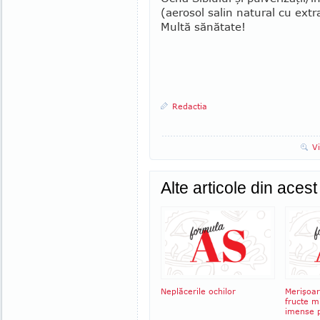
(ae­rosol salin natural cu extr
Multă sănătate!
Redactia
V
Alte articole din aces
Neplăcerile ochilor
Merişoar
fructe mi
imense 