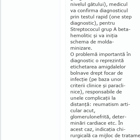
nivelul gâtului), medicul
va confirma diagnos­ticul
prin testul rapid (one step
diagnostic), pen­tru
Streptococul grup A beta-
hemo­litic şi va iniţia
schema de mol­da­
minizare.
O problemă importantă în
diag­nostic o re­prezintă
etichetarea amig­dalelor
bolnave drept focar de
infecţie (pe baza unor
criterii cli­nice şi paracli­
nice), responsabile de
unele com­plicaţii la
distanţă: reu­matism arti­
cular acut,
glomerulonefrită, deter­
minări cardiace etc. În
acest caz, indicaţia chi­
rurgicală ca mijloc de tratame