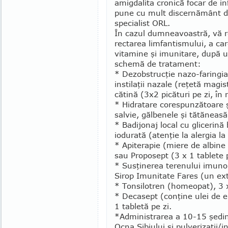
amigdalita cronică focar de in
pune cu mult dis­cer­nământ 
specialist ORL.
În cazul dumneavoastră, vă 
rectarea limfantismului, a ca
vitamine şi imunitare, după 
schemă de tra­tament:
* Dezobstrucţie nazo-faringi
instilaţii nazale (reţetă magist
cătină (3x2 picături pe zi, în 
* Hidratare corespunzătoare ş
salvie, gălbenele şi tătăneasă
* Badijonaj local cu glicerină
iodurată (atenţie la alergia la
* Apiterapie (mie­re de albine 
sau Proposept (3 x 1 ta­blete p
* Susţinerea te­renului imuno
Sirop Imu­nitate Fares (un ex
* Tonsilotren (ho­­meopat), 3 x
* Decasept (con­ţine ulei de e
1 tabletă pe zi.
*Administrarea a 10-15 şedinţe
Ocna Sibiului şi pulve­riza­ţii