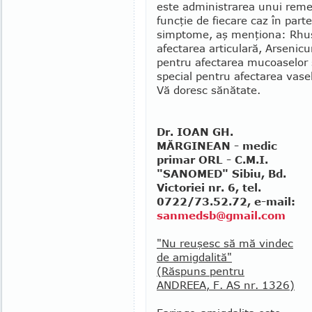
este administrarea unui re­me­
funcţie de fiecare caz în parte
simptome, aş menţiona: Rhus t
afectarea arti­culară, Ar­seni
pentru afectarea mucoaselor şi
special pentru afec­tarea vas
Vă doresc sănătate.
Dr. IOAN GH.
MĂRGINEAN - medic
primar ORL - C.M.I.
"SANOMED" Sibiu, Bd.
Victoriei nr. 6, tel.
0722/73.52.72, e-mail:
sanmedsb@gmail.com
"Nu reuşesc să mă vindec
de amigdalită"
(Răspuns pentru
ANDREEA, F. AS nr. 1326)