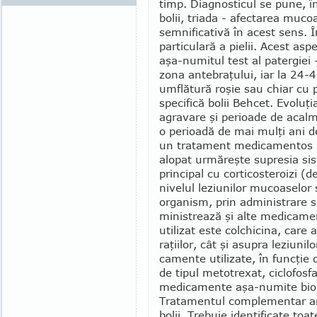
timp. Diagnosticul se pune, în
bolii, triada - afectarea mucoase
semnificativă în acest sens. Î
particulară a pielii. Acest asp
aşa-numitul test al patergiei -
zona antebraţului, iar la 24-4
umflătură roşie sau chiar cu 
specifică bolii Behcet. Evoluţi
agravare şi perioade de acalm
o perioadă de mai mulţi ani de
un tratament medicamentos sp
alopat urmăreşte supresia sis
principal cu corticosteroizi (de
nivelul leziunilor mucoaselor sa
organism, prin administrare 
ministrează şi alte medicame
utilizat este colchicina, care
raţiilor, cât şi asupra leziunil
camente utilizate, în func­ţie
de tipul metotrexat, ciclofos­f
medicamente aşa-nu­mite biol
Tratamentul comple­men­tar a
bolii. Trebuie identificate toa