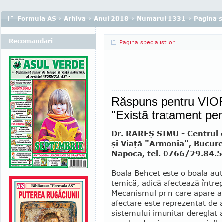
Formula AS
›
Arhiva
›
Anul 2018
›
Numarul 1331
›
Pagina s
Recomandari
Pagina specialistilor
Răspuns pentru VIOR
"Există tratament pe
Dr. RAREŞ SIMU - Centrul 
şi Viaţă "Armonia", Bucureş
Napoca, tel. 0766/29.84.
Boala Behcet este o boala au
temică, adică afectează între
Me­canismul prin care apare 
afectare este reprezentat de 
sistemului imunitar dereglat 