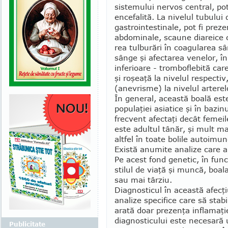
sistemului nervos central, po
encefalită. La nivelul tubului d
gastrointestinale, pot fi preze
abdominale, scau­ne diareice
rea tulburări în coagularea s
sânge şi afectarea venelor, în
inferioare - trom­boflebită ca
şi ro­şeaţă la nivelul respectiv
(anevrisme) la nivelul arterel
În general, această boală este
populaţiei asiatice şi în bazi
frecvent afectaţi decât femeil
este adultul tânăr, şi mult mai
altfel în toate bolile auto­imu
Există anu­mite analize care a
Pe acest fond genetic, în funcţ
stilul de viaţă şi muncă, bo
sau mai târziu.
Diagnosticul în această afecţ
analize specifice care să stab
arată doar prezenţa inflamaţie
diagnosticului este necesară u
Publicitate