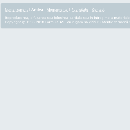
Numar curent
|
Arhiva
|
Abonamente
|
Publicitate
|
Contact
Reproducerea, difuzarea sau folosirea partiala sau in intregime a materialel
Copyright © 1998-2018
Formula AS
. Va rugam sa cititi cu atentie
termenii s