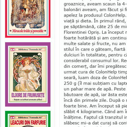
groaznice, aveam scaun la 4-5
balonări aveam, am făcut şi f
apelez la produsul ColonHelp. 
viaţă şi dieta. În primul rând,
pe săptămână, câte 25 de mi
Florentinei Opriş. La început 
foarte hotărâtă şi am contin
multe salate şi fructe, nu a
stilul în care o găteam, fiart
dulciuri în totalitate, pentru
considerabil consumul lor. Re
din comerţ, dar îmi pregătesc
urmat cura de Co­lonHelp timp 
seară, luam doza de Co­lonHel
250 g (îl mai subţiam cu lap­
un pahar mare de apă. Peste z
băutoare de apă, iar ăsta est
încă din primele zile. După o
foarte bine. Am început să pi
slăbit 4 kilograme. Când am 
înălţime. Faptul că tranzitul 
slăbesc mi-a dat curaj să con