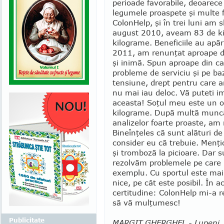
peri­oade favorabile, deoarece
legumele proas­pete şi multe 
ColonHelp, şi în trei luni am s
august 2010, aveam 83 de kil
kilograme. Bene­ficiile au apă
2011, am renunţat aproape de
şi inimă. Spun aproape din ca
probleme de serviciu şi pe ba
tensiune, drept pentru care 
nu mai iau deloc. Vă puteti i
aceas­ta! Soţul meu este un 
kilo­grame. După multă muncă
analizelor foarte proaste, am 
Bineînţeles că sunt alături de 
consider eu că trebuie. Menţi
şi trom­boză la picioare. Dar 
rezolvăm problemele pe care 
exemplu. Cu spor­tul este mai 
nice, pe cât este posibil. În
certitudine: ColonHelp mi-a r
să vă mulţumesc!
Publicitate
MARGIT GHERGHEL - Lupeni,