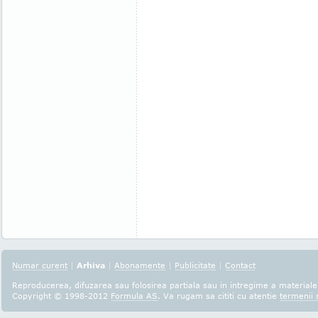
Numar curent
|
Arhiva
|
Abonamente
|
Publicitate
|
Contact
Reproducerea, difuzarea sau folosirea partiala sau in intregime a materialel
Copyright © 1998-2012
Formula AS
. Va rugam sa cititi cu atentie
termenii s