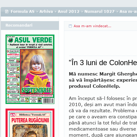
Formula AS
›
Arhiva
›
Anul 2012
›
Numarul 1027
›
Asa m-am
Recomandari
Asa m-am vindecat...
"În 3 luni de ColonHe
Mă numesc Margit Gherghe
să vă îm­părtăşesc experi
produsul ColonHelp.
Am început să-l folosesc în p
2010, deşi am avut mari îndoi
că va da rezultate. Problema
pe care o aveam era con­stip
până atunci la tot felul de tr
medicamentoase sau diverse l
moment, după care ajungea