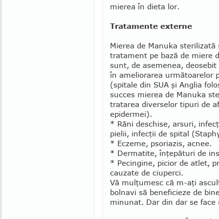
mierea în dieta lor.
Tratamente externe
Mierea de Manuka sterilizată 
tra­tament pe bază de miere
sunt, de ase­menea, deosebit 
în ame­liorarea ur­mătoarelor
(spitale din SUA şi Anglia fol
succes mierea de Ma­nuka ster
tratarea diverselor ti­puri de a
epider­mei).
* Răni deschise, arsuri, infecţ
pielii, infecţii de spital (Sta
* Eczeme, psoriazis, acnee.
* Dermatite, înţepături de ins
* Pecingine, picior de atlet, pr
cauzate de ciuperci.
Vă mulţumesc că m-aţi ascult
bolnavi să beneficieze de bine
minunat. Dar din dar se face r