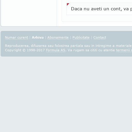
Daca nu aveti un cont, va p
Numar curent
|
Arhiva
|
Abonamente
|
Publicitate
|
Contact
Reproducerea, difuzarea sau folosirea partiala sau in intregime a materialel
Copyright © 1998-2017
Formula AS
. Va rugam sa cititi cu atentie
termenii s