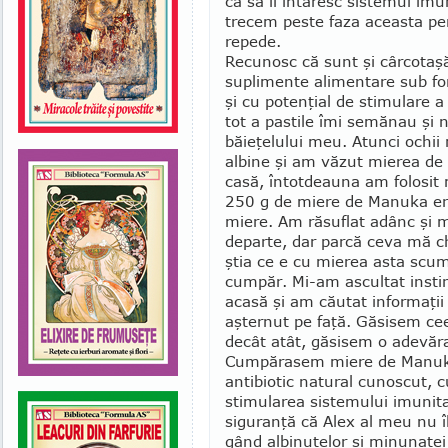
ca să îi întăresc sistemul imun
trecem peste faza aceasta per
repede.
Recunosc că sunt şi cârcotaşă.
suplimente alimentare sub for
şi cu potenţial de stimulare 
tot a pastile îmi semănau şi 
băieţelului meu. Atunci ochii
albine şi am văzut mierea de
casă, întot­deauna am folosit
250 g de miere de Manuka er
miere. Am răsuflat adânc şi
departe, dar parcă ceva mă c
ştia ce e cu mierea asta scum
cumpăr. Mi-am ascultat insti
acasă şi am căutat in­for­maţi
aşternut pe faţă. Găsisem ce
decât atât, găsisem o adevăr
Cumpărasem miere de Manuka
antibiotic natural cunoscut, cu
stimularea sistemului imu­nit
sigu­ranţă că Alex al meu nu î
gând albinuţelor şi minunatei