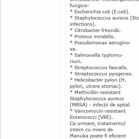
fungice:
* Escherichia coli (E.coli).
* Staphylococcus aureus (St
infections).
* Citrobacter freundii.
* Proteus mirabilis.
* Pseudomonas aerugi­no­
sa.
* Salmonella typhimu­
rium.
* Streptococcus faecalis.
* Streptococcus pyoge­nes.
* Helicobacter pylori (H.
pylori, ulcere stomac).
* Methicillin-resistant
Staphylococcus aureus
(MRSA) - infecţii de spital.
* Vancomycin-resistant
Enterococci (VRE).
Ca urmare, tratamentul
intern cu miere de
Manuka poate fi eficient