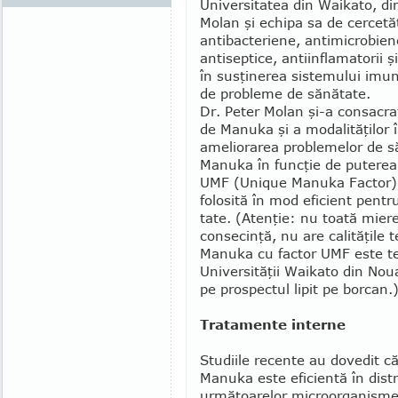
Universitatea din Waikato, di
Mo­lan şi echipa sa de cercetăt
antibacteriene, antimicrobiene
antiseptice, antiinfla­ma­torii 
în susţinerea sistemului imuni
de probleme de sănătate.
Dr. Peter Molan şi-a consacrat 
de Manuka şi a modalităţilor î
ameliorarea problemelor de să
Manuka în funcţie de puterea 
UMF (Unique Manuka Factor). 
folosită în mod efi­cient pent
tate. (Aten­ţie: nu toa­tă mie­r
consecinţă, nu are calităţile t
Manuka cu factor UMF este testa
Univer­sităţii Waikato din Nou
pe prospectul lipit pe borcan.
Tratamente interne
Studiile recente au do­vedit c
Manuka este efi­cientă în dist
următoa­relor microorga­nis­me 