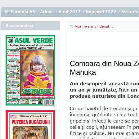
Formula AS
›
Arhiva
›
Anul 2017
›
Numarul 1277
›
Asa m-am
Recomandari
Asa m-am vindecat...
Comoara din Noua Ze
Manuka
Am descoperit această c
un an şi jumătate, într-u
pro­duse naturiste din Lon
Cu un băieţel de trei ani şi j
începuse grădiniţa şi lua toate
gripele şi infecţiile care se pe
ceilalţi copii, ajunsesem în pra
fizice şi psihice. Nu mai ştiam