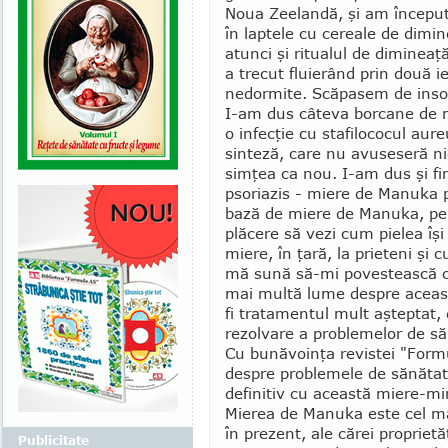
Noua Zeelandă, şi am început 
în laptele cu cereale de dimi
atunci şi ritualul de diminea
a trecut fluierând prin două i
nedormite. Scăpasem de inso
I-am dus câteva borcane de m
o infecţie cu stafilococul aur
sinteză, care nu avuseseră n
simţea ca nou. I-am dus şi fi
psoriazis - miere de Manuka 
bază de miere de Ma­nuka, pe
plăcere să vezi cum pielea îşi
miere, în ţară, la prieteni şi
mă sună să-mi povestească cât
mai multă lume despre aceas
fi tratamentul mult aşteptat, 
rezolvare a problemelor de să
Cu bunăvoinţa revistei "Formu
despre problemele de sănătate
definitiv cu aceas­tă miere-m
Mierea de Manuka este cel mai
în prezent, ale cărei proprie­t
Publicitate