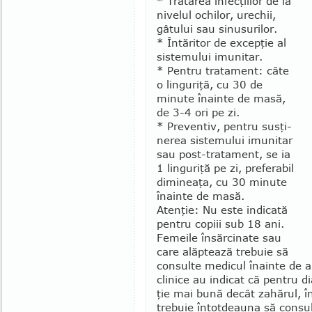
* Tratarea infecţiilor de la
nivelul ochilor, ure­chii,
gâtului sau sinusurilor.
* Întăritor de excepţie al
sistemului imunitar.
* Pentru tratament: câte
o linguriţă, cu 30 de
minute îna­inte de masă,
de 3-4 ori pe zi.
* Preventiv, pentru susţi­
nerea sistemului imunitar
sau post-tratament, se ia
1 linguriţă pe zi, preferabil
dimineaţa, cu 30 minute
înainte de masă.
Atenţie: Nu este indicată
pentru copiii sub 18 ani.
Fe­mei­­le însărcinate sau
care alăp­­­tează trebuie să
consulte medicul înainte de a 
clinice au indicat că pen­tru 
ţie mai bună decât zahărul, în
trebuie întot­deauna să consul