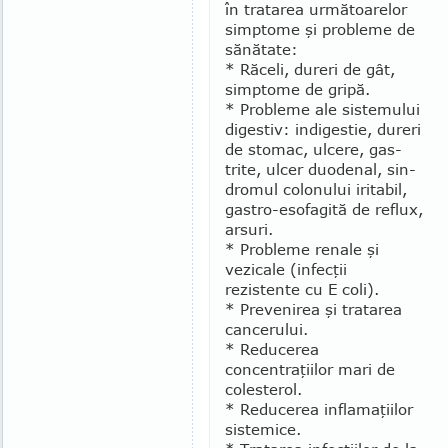
în tratarea următoarelor
simptome şi probleme de
sănătate:
* Răceli, dureri de gât,
simptome de gripă.
* Probleme ale sistemu­lui
digestiv: indigestie, du­reri
de stomac, ulcere, gas­
trite, ulcer duodenal, sin­
dromul colonului iritabil,
gastro-esofagită de reflux,
arsuri.
* Probleme renale şi
vezicale (infecţii
rezistente cu E coli).
* Prevenirea şi tratarea
cancerului.
* Reducerea
concentraţiilor mari de
colesterol.
* Reducerea inflamaţiilor
sistemice.