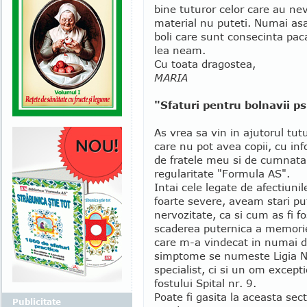
bine tuturor celor care au nev
material nu puteti. Numai a
boli care sunt consecinta pac
lea neam.
Cu toata dragostea,
MARIA
"Sfaturi pentru bolnavii psi
As vrea sa vin in ajutorul tutu
care nu pot avea copii, cu in
de fratele meu si de cumnata
regularitate "Formula AS".
Intai cele legate de afectiuni
foarte severe, aveam stari pu
nervozitate, ca si cum as fi fo
scaderea puternica a memorie
care m-a vindecat in numai 
simptome se numeste Ligia N
specialist, ci si un om excepti
fostului Spital nr. 9.
Poate fi gasita la aceasta secti
Publicitate