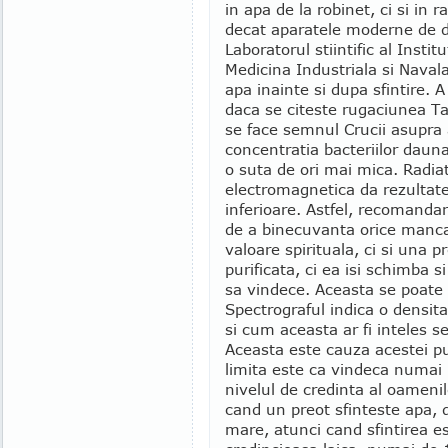
in apa de la robinet, ci si in r
decat aparatele moderne de d
Laboratorul stiintific al Instit
Medicina Industriala si Navala
apa inainte si dupa sfintire. A
daca se citeste rugaciunea Ta
se face semnul Crucii asupra 
concentratia bacteriilor dauna
o suta de ori mai mica. Radia
electromagnetica da rezultat
inferioare. Astfel, recomandar
de a binecuvanta orice manc
valoare spirituala, ci si una 
purificata, ci ea isi schimba s
sa vindece. Aceasta se poate 
Spectrograful indica o densita
si cum aceasta ar fi inteles se
Aceasta este cauza acestei pu
limita este ca vindeca numai p
nivelul de credinta al oameni
cand un preot sfinteste apa, 
mare, atunci cand sfintirea e