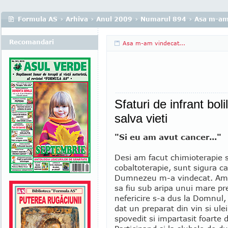
Formula AS
›
Arhiva
›
Anul 2009
›
Numarul 894
›
Asa m-am 
Recomandari
Asa m-am vindecat...
Sfaturi de infrant bol
salva vieti
"Si eu am avut cancer..."
Desi am facut chimioterapie s
cobaltoterapie, sunt sigura c
Dumnezeu m-a vindecat. Am
sa fiu sub aripa unui mare pre
nefericire s-a dus la Domnul,
dat un preparat din vin si ule
spovedit si impartasit foarte 