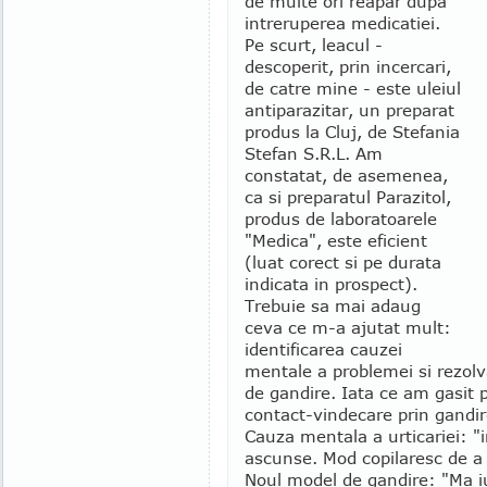
de multe ori reapar dupa
intreruperea medicatiei.
Pe scurt, leacul -
descoperit, prin incercari,
de catre mine - este uleiul
antiparazitar, un preparat
produs la Cluj, de Stefania
Stefan S.R.L. Am
constatat, de asemenea,
ca si preparatul Parazitol,
produs de laboratoarele
"Medica", este eficient
(luat corect si pe durata
indicata in prospect).
Trebuie sa mai adaug
ceva ce m-a ajutat mult:
identificarea cauzei
mentale a problemei si rezolv
de gandire. Iata ce am gasit 
contact-vindecare prin gandir
Cauza mentala a urticariei: "ir
ascunse. Mod copilaresc de a 
Noul model de gandire: "Ma i