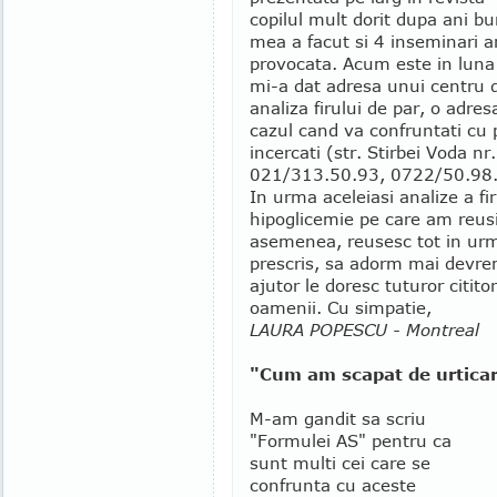
copilul mult dorit dupa ani b
mea a facut si 4 inseminari art
provocata. Acum este in luna
mi-a dat adresa unui centru 
analiza firului de par, o adres
cazul cand va confruntati cu 
incercati (str. Stirbei Voda nr
021/313.50.93, 0722/50.98.
In urma aceleiasi analize a fi
hipoglicemie pe care am reusi
asemenea, reusesc tot in urma
prescris, sa adorm mai devre
ajutor le doresc tuturor citito
oamenii. Cu simpatie,
LAURA POPESCU - Montreal
"Cum am scapat de urticari
M-am gandit sa scriu
"Formulei AS" pentru ca
sunt multi cei care se
confrunta cu aceste