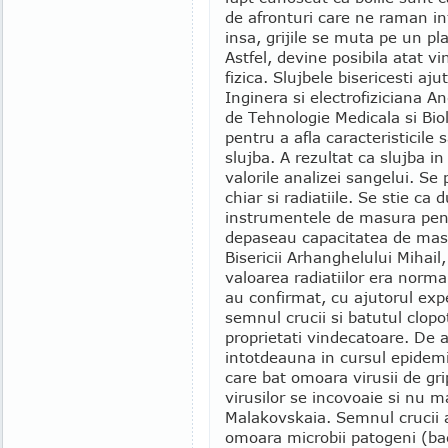
de afronturi care ne raman inf
insa, grijile se muta pe un pl
Astfel, devine posibila atat v
fizica. Slujbele bisericesti aju
Inginera si electrofiziciana A
de Tehnologie Medicala si Bio
pentru a afla caracteristicile 
slujba. A rezultat ca slujba i
valorile analizei sangelui. Se
chiar si radiatiile. Se stie ca
instrumentele de masura pentr
depaseau capacitatea de masu
Bisericii Arhanghelului Mihail
valoarea radiatiilor era norma
au confirmat, cu ajutorul expe
semnul crucii si batutul clop
proprietati vindecatoare. De a
intotdeauna in cursul epidemi
care bat omoara virusii de grip
virusilor se incovoaie si nu m
Malakovskaia. Semnul crucii a
omoara microbii patogeni (baci