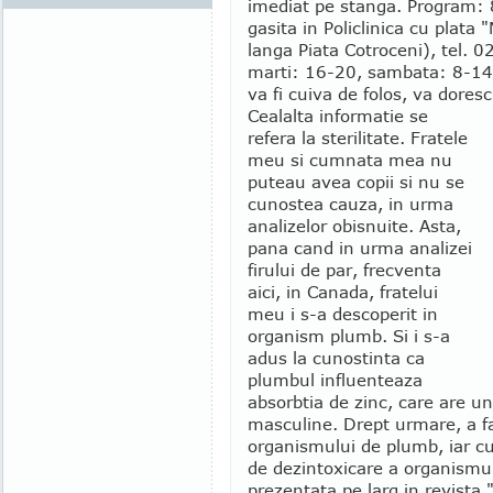
imediat pe stanga. Program:
gasita in Policlinica cu plata
langa Piata Cotroceni), tel.
marti: 16-20, sambata: 8-14)
va fi cuiva de folos, va dores
Cealalta informatie se
refera la sterilitate. Fratele
meu si cumnata mea nu
puteau avea copii si nu se
cunostea cauza, in urma
analizelor obisnuite. Asta,
pana cand in urma analizei
firului de par, frecventa
aici, in Canada, fratelui
meu i s-a descoperit in
organism plumb. Si i s-a
adus la cunostinta ca
plumbul influenteaza
absorbtia de zinc, care are un
masculine. Drept urmare, a f
organismului de plumb, iar c
de dezintoxicare a organismul
prezentata pe larg in revista 