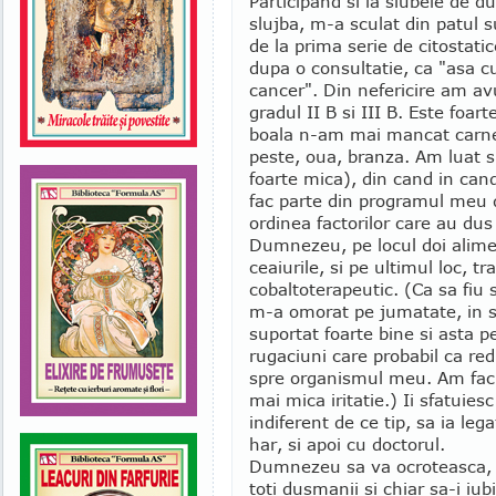
Participand si la slubele de d
slujba, m-a sculat din patul s
de la prima serie de citostat
dupa o consultatie, ca "asa c
cancer". Din nefericire am av
gradul II B si III B. Este foa
boala n-am mai mancat carne,
peste, oua, branza. Am luat si
foarte mica), din cand in cand
fac parte din programul meu d
ordinea factorilor care au du
Dumnezeu, pe locul doi alime
ceaiurile, si pe ultimul loc, 
cobaltoterapeutic. (Ca sa fiu
m-a omorat pe jumatate, in s
suportat foarte bine si asta 
rugaciuni care probabil ca re
spre organismul meu. Am facu
mai mica iritatie.) Ii sfatuies
indiferent de ce tip, sa ia leg
har, si apoi cu doctorul.
Dumnezeu sa va ocroteasca, si 
toti dusmanii si chiar sa-i iubi