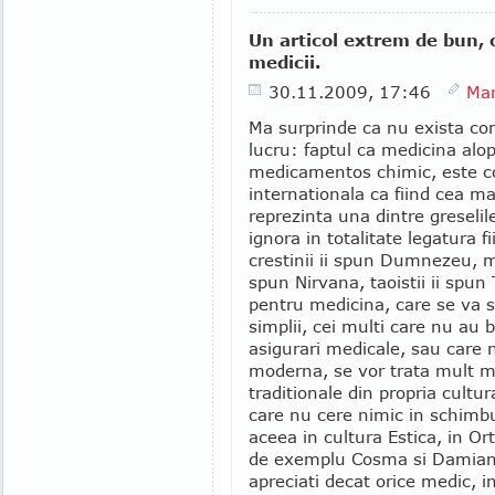
Un articol extrem de bun, o
medicii.
30.11.2009, 17:46
Mar
Ma surprinde ca nu exista come
lucru: faptul ca medicina alo
medicamentos chimic, este c
internationala ca fiind cea m
reprezinta una dintre greselil
ignora in totalitate legatura 
crestinii ii spun Dumnezeu, mu
spun Nirvana, taoistii ii spun
pentru medicina, care se va s
simplii, cei multi care nu au
asigurari medicale, sau care 
moderna, se vor trata mult ma
traditionale din propria cultu
care nu cere nimic in schimb
aceea in cultura Estica, in Ort
de exemplu Cosma si Damian 
apreciati decat orice medic, in