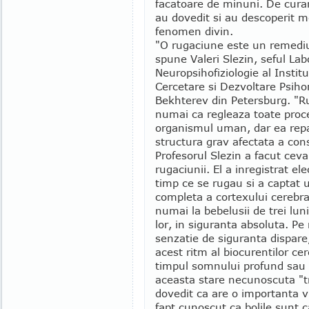
facatoare de minuni. De curan
au dovedit si au descoperit m
fenomen divin.
"O rugaciune este un remediu
spune Valeri Slezin, seful Lab
Neuropsihofiziologie al Institu
Cercetare si Dezvoltare Psiho
Bekhterev din Petersburg. "
numai ca regleaza toate proc
organismul uman, dar ea repa
structura grav afectata a cons
Profesorul Slezin a facut cev
rugaciunii. El a inregistrat e
timp ce se rugau si a captat 
completa a cortexului cerebra
numai la bebelusii de trei lu
lor, in siguranta absoluta. P
senzatie de siguranta dispare,
acest ritm al biocurentilor ce
timpul somnului profund sau a
aceasta stare necunoscuta "tr
dovedit ca are o importanta v
fapt cunoscut ca bolile sunt c