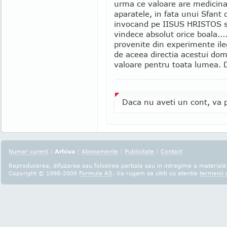
urma ce valoare are medicina
aparatele, in fata unui Sfant
invocand pe IISUS HRISTOS 
vindece absolut orice boala...
provenite din experimente ile
de aceea directia acestui do
valoare pentru toata lumea.
Daca nu aveti un cont, va p
Numar curent
|
Arhiva
|
Abonamente
|
Publicitate
|
Contact
Reproducerea, difuzarea sau folosirea partiala sau in intregime a materialel
Copyright © 1998-2009
Formula AS
. Va rugam sa cititi cu atentie
termenii s