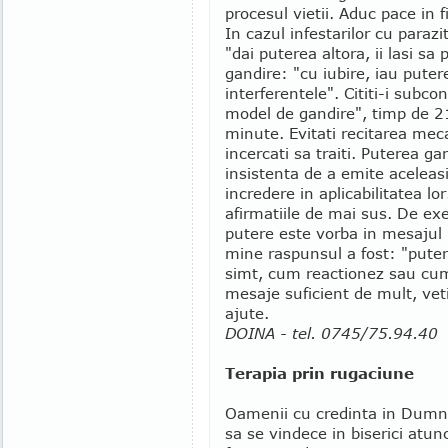
procesul vietii. Aduc pace in fi
In cazul infestarilor cu paraz
"dai puterea altora, ii lasi s
gandire: "cu iubire, iau puter
interferentele". Cititi-i subco
model de gandire", timp de 21 
minute. Evitati recitarea meca
incercati sa traiti. Puterea gan
insistenta de a emite aceleas
incredere in aplicabilitatea lo
afirmatiile de mai sus. De e
putere este vorba in mesajul l
mine raspunsul a fost: "pute
simt, cum reactionez sau cum
mesaje suficient de mult, veti
ajute.
DOINA - tel. 0745/75.94.40
Terapia prin rugaciune
Oamenii cu credinta in Dumne
sa se vindece in biserici atu