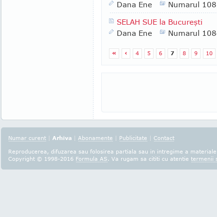
Dana Ene
Numarul 108
SELAH SUE la Bucureşti
Dana Ene
Numarul 108
«
‹
4
5
6
7
8
9
10
Numar curent
|
Arhiva
|
Abonamente
|
Publicitate
|
Contact
Reproducerea, difuzarea sau folosirea partiala sau in intregime a materialel
Copyright © 1998-2016
Formula AS
. Va rugam sa cititi cu atentie
termenii s