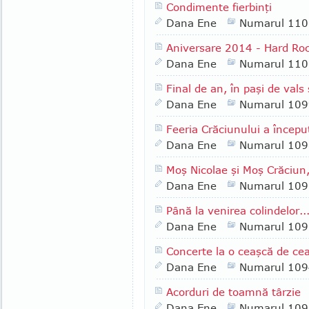
Condimente fierbinţi
Dana Ene
Numarul 110
Aniversare 2014 - Hard Roc
Dana Ene
Numarul 110
Final de an, în paşi de vals
Dana Ene
Numarul 109
Feeria Crăciunului a începu
Dana Ene
Numarul 109
Moş Nicolae şi Moş Crăciun, 
Dana Ene
Numarul 109
Până la venirea colindelor...
Dana Ene
Numarul 109
Concerte la o ceaşcă de cea
Dana Ene
Numarul 109
Acorduri de toamnă târzie
Dana Ene
Numarul 109