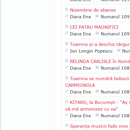
Noiembrie de abanos
Dana Ene
Numarul 109
CEI PATRU MAGNIFICI
Dana Ene
Numarul 109
Toamna şi-a deschis târgur
Ion Longin Popescu
Nu
BELINDA CARLISLE în Româ
Dana Ene
Numarul 108
Toamna se numără bobocii
CARMIGNOLA
Dana Ene
Numarul 108
KITARO, la Bucureşti - "Aş 
să mă armonizez cu ea"
Dana Ene
Numarul 108
Speranţa muzicii fado vin