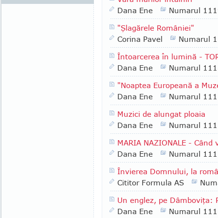
Dana Ene
Numarul 111
"Şlagărele României"
Corina Pavel
Numarul 
Întoarcerea în lumină - T
Dana Ene
Numarul 111
"Noaptea Europeană a Muze
Dana Ene
Numarul 111
Muzici de alungat ploaia
Dana Ene
Numarul 111
MARIA NAZIONALE - Când vi
Dana Ene
Numarul 111
Învierea Domnului, la româ
Cititor Formula AS
Numa
Un englez, pe Dâmboviţa:
Dana Ene
Numarul 111