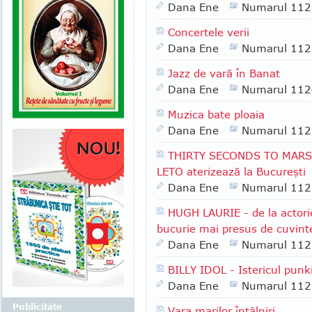
Dana Ene
Numarul 112
Concertele verii
Dana Ene
Numarul 112
Jazz de vară în Banat
Dana Ene
Numarul 112
Muzica bate ploaia
Dana Ene
Numarul 112
THIRTY SECONDS TO MARS -
LETO aterizează la Bucureşti
Dana Ene
Numarul 112
HUGH LAURIE - de la actori
bucurie mai presus de cuvint
Dana Ene
Numarul 112
BILLY IDOL - Istericul punki
Dana Ene
Numarul 112
Publicitate
Vara marilor întâlniri