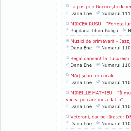
La pas prin Bucureştii de ier
Dana Ene
Numarul 111
MIRCEA RUSU - "Forfota lu
Bogdana Tihon Buliga
N
Muzici de primăvară - Jazz,
Dana Ene
Numarul 110
Regal dansant la Bucureşti
Dana Ene
Numarul 110
Mărţişoare muzicale
Dana Ene
Numarul 110
MIREILLE MATHIEU - "Îi mu
vocea pe care mi-a dat-o"
Dana Ene
Numarul 110
Veterani, dar pe jăratec: 
Dana Ene
Numarul 110