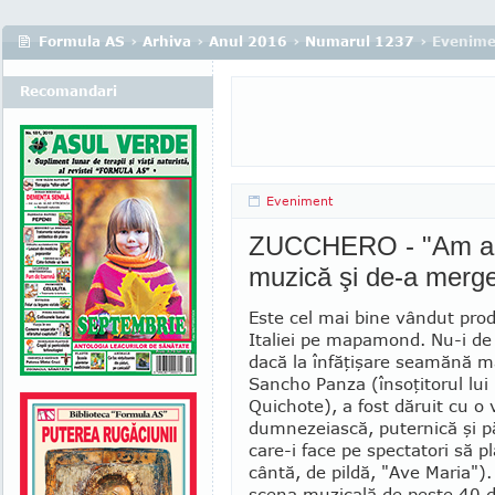
Formula AS
›
Arhiva
›
Anul 2016
›
Numarul 1237
› Evenime
Recomandari
Eveniment
ZUCCHERO - "Am ace
muzică şi de-a merge 
Este cel mai bine vândut pro
Italiei pe mapamond. Nu-i de
dacă la înfăţişare seamănă m
Sancho Panza (însoţitorul lui
Quichote), a fost dăruit cu o
dumnezeiască, puternică şi pă
care-i face pe spectatori să 
cântă, de pildă, "Ave Maria")
scena muzicală de peste 40 d