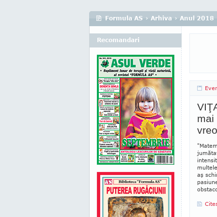
Formula AS
›
Arhiva
›
Anul 2018
Recomandari
Eve
VIŢA
mai 
vreo
"Matema
jumătat
intensi
multele
aş schi
pasiun
obstaco
Cite