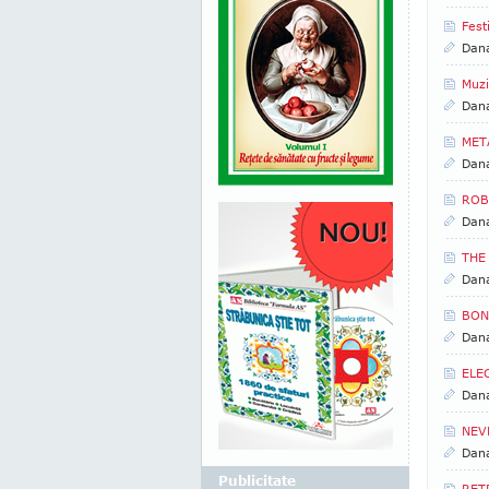
Fest
Dan
Muzi
Dan
META
Dan
ROBB
Dan
THE
Dan
BON 
Dan
ELEC
Dan
NEVE
Dan
Publicitate
RET