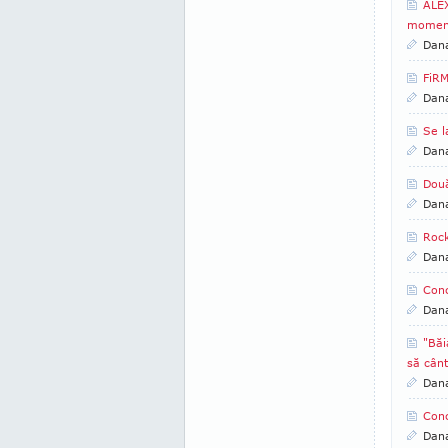
ALE
moment
Dan
FiRM
Dan
Se 
Dan
Două
Dan
Rock
Dan
Conc
Dan
"Băi
să cânt
Dan
Conc
Dan