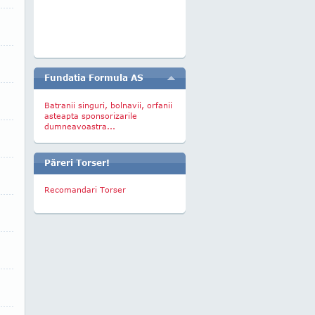
Fundatia Formula AS
Batranii singuri, bolnavii, orfanii
asteapta sponsorizarile
dumneavoastra...
Păreri Torser!
Recomandari Torser