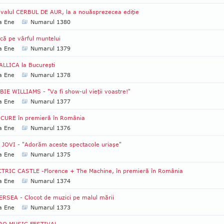
ivalul CERBUL DE AUR, la a nouăsprezecea ediţie
a Ene
Numarul 1380
că pe vârful muntelui
a Ene
Numarul 1379
LLICA la Bucureşti
a Ene
Numarul 1378
IE WILLIAMS - "Va fi show-ul vieţii voastre!"
a Ene
Numarul 1377
 CURE în premieră în România
a Ene
Numarul 1376
JOVI - "Adorăm aceste spectacole uriaşe"
a Ene
Numarul 1375
TRIC CASTLE -Florence + The Machine, în premieră în România
a Ene
Numarul 1374
RSEA - Clocot de muzici pe malul mării
a Ene
Numarul 1373
RO MUSIC FESTIVAL