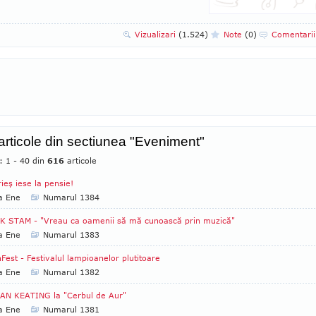
Vizualizari
(1.524)
Note
(0)
Comentari
 articole din sectiunea "Eveniment"
: 1 - 40 din
616
articole
ieş iese la pensie!
a Ene
Numarul 1384
K STAM - "Vreau ca oamenii să mă cunoască prin muzică"
a Ene
Numarul 1383
Fest - Festivalul lampioanelor plutitoare
a Ene
Numarul 1382
AN KEATING la "Cerbul de Aur"
a Ene
Numarul 1381