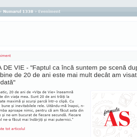
›
Numarul 1338
› Eveniment
niment
 DE VIE - "Faptul ca încă suntem pe scenă du
bine de 20 de ani este mai mult decât am visat
dată"
tic, 20 de ani de «Viţa de Vie» înseam­nă
e din viaţa mea. Sunt 20 de ani trăiţi la
tate maximă şi scurşi parcă într-o clipă. Cu
 bune şi inevitabilele rele. Uitându-mă îna­poi, n-
mba aproape nimic, pentru că am fă­cut asta din
e şi ne-am bucurat de fiecare secundă. Fiecare
l ne-a făcut mai îndârjiţi şi mai puternici."
ste tot articolul