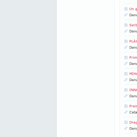
Un g
Dan
Serb
Dan
PLÁC
Dan
Prim
Dan
MIHA
Dan
INNA
Dan
Pre
Cata
Drag
Dan