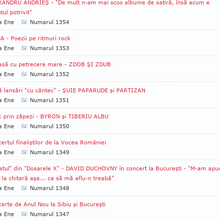
XANDRU ANDRIEŞ - "De mult n-am mai scos albume de satiră, însă acum e
ul potrivit"
a Ene
Numarul 1354
A - Poezii pe ritmuri rock
a Ene
Numarul 1353
lasă cu petrecere mare - ZDOB ŞI ZDUB
a Ene
Numarul 1352
 lansări "cu cântec" - ŞUIE PAPARUDE şi PARTIZAN
a Ene
Numarul 1351
 prin zăpezi - BYRON şi TIBERIU ALBU
a Ene
Numarul 1350
ertul finaliştilor de la Vocea României
a Ene
Numarul 1349
atul" din "Dosarele X" - DAVID DUCHOVNY în concert la Bucureşti - "M-am apu
 la chitară aşa... ca să mă aflu-n treabă"
a Ene
Numarul 1348
erte de Anul Nou la Sibiu şi Bucureşti
a Ene
Numarul 1347