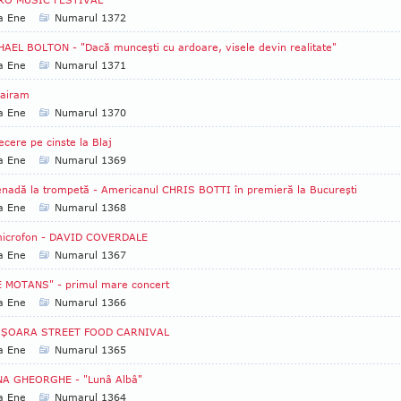
a Ene
Numarul 1372
AEL BOLTON - "Dacă munceşti cu ardoare, visele devin realitate"
a Ene
Numarul 1371
Bairam
a Ene
Numarul 1370
ecere pe cinste la Blaj
a Ene
Numarul 1369
nadă la trompetă - Americanul CHRIS BOTTI în premieră la Bucureşti
a Ene
Numarul 1368
microfon - DAVID COVERDALE
a Ene
Numarul 1367
E MOTANS" - primul mare concert
a Ene
Numarul 1366
IŞOARA STREET FOOD CARNIVAL
a Ene
Numarul 1365
NA GHEORGHE - "Lunâ Albâ"
a Ene
Numarul 1364