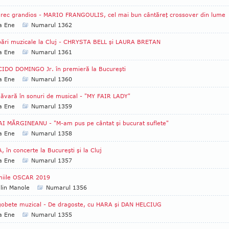
rec grandios - MARIO FRANGOULIS, cel mai bun cântăreţ crossover din lume
a Ene
Numarul 1362
ări muzicale la Cluj - CHRYSTA BELL şi LAURA BRETAN
a Ene
Numarul 1361
IDO DOMINGO Jr. în premieră la Bucureşti
a Ene
Numarul 1360
ăvară în sonuri de musical - "MY FAIR LADY"
a Ene
Numarul 1359
I MĂRGINEANU - "M-am pus pe cântat şi bucurat suflete"
a Ene
Numarul 1358
, în concerte la Bucureşti şi la Cluj
a Ene
Numarul 1357
miile OSCAR 2019
lin Manole
Numarul 1356
obete muzical - De dragoste, cu HARA şi DAN HELCIUG
a Ene
Numarul 1355