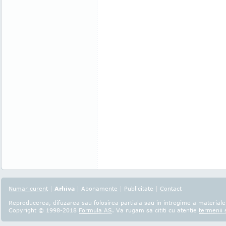
Numar curent
|
Arhiva
|
Abonamente
|
Publicitate
|
Contact
Reproducerea, difuzarea sau folosirea partiala sau in intregime a materialel
Copyright © 1998-2018
Formula AS
. Va rugam sa cititi cu atentie
termenii s