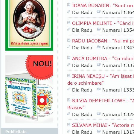
IOANA BUGARIN: "Sunt un o
Dia Radu
Numarul 136
OLIMPIA MELINTE - "Când iub
Dia Radu
Numarul 135
RADU IACOBAN - "Nu-mi per
Dia Radu
Numarul 134
ANCA DUMITRA - "Cu rolurile
Dia Radu
Numarul 133
IRINA NEACŞU - "Am lăsat 
de o schimbare"
Dia Radu
Numarul 133
SILVIA DEMETER-LOWE - "Am 
Braşov"
Dia Radu
Numarul 132
SILVANA MIHAI - "Actoria 
Dia Radu
Numarul 131
Publicitate