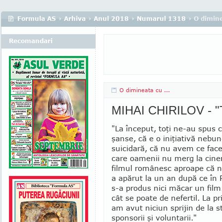
Formula AS
›
Arhiva
›
Anul 2018
›
Numarul 1318
› O dimine
Recomandari
O dimineata cu ...
MIHAI CHIRILOV - "T
"La început, toţi ne-au spus
şanse, că e o iniţiativă nebu
suicidară, că nu avem ce face 
care oamenii nu merg la cine
filmul românesc aproape că n
a apărut la un an după ce în
s-a produs nici măcar un film
cât se poate de nefertil. La p
am avut niciun sprijin de la s
sponsorii şi voluntarii."