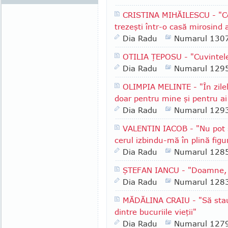
CRISTINA MIHĂILESCU - "Ce
trezeşti într-o casă mirosind 
Dia Radu
Numarul 130
OTILIA ŢEPOSU - "Cuvintele
Dia Radu
Numarul 129
OLIMPIA MELINTE - "În zilel
doar pentru mine şi pentru ai
Dia Radu
Numarul 129
VALENTIN IACOB - "Nu pot să
cerul izbindu-mă în plină figu
Dia Radu
Numarul 128
ŞTEFAN IANCU - "Doamne, c
Dia Radu
Numarul 128
MĂDĂLINA CRAIU - "Să stau
dintre bucuriile vieţii"
Dia Radu
Numarul 127