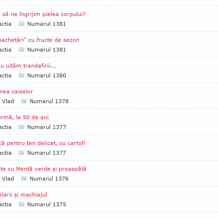
să ne îngrijim pielea corpului?
ctia
Numarul 1381
achetări" cu fructe de sezon
ctia
Numarul 1381
u uităm trandafirii...
ctia
Numarul 1380
ea caiselor
a Vlad
Numarul 1378
ormă, la 50 de ani
ctia
Numarul 1377
ă pentru ten delicat, cu cartofi
ctia
Numarul 1377
te cu Mentă verde şi proaspătă
a Vlad
Numarul 1376
larii şi machiajul
ctia
Numarul 1375