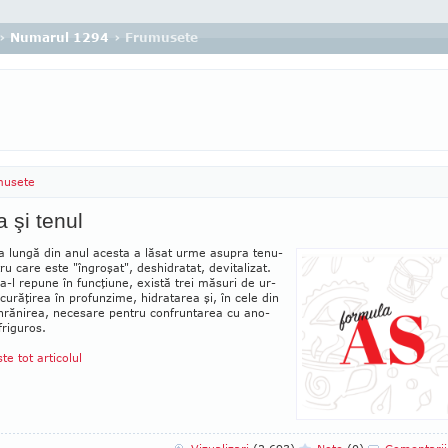
›
Numarul 1294
› Frumusete
musete
a şi tenul
lungă din anul acesta a lăsat urme asupra te­nu­­
tru care este "îngroşat", des­hi­­dra­tat, de­vitalizat.
a-l re­pune în func­ţiune, există trei măsuri de ur­
curăţirea în profunzime, hi­dra­­tarea şi, în cele din
rănirea, ne­cesare pen­tru confruntarea cu ano­
fri­guros.
ste tot articolul