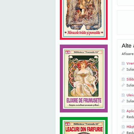
Alte
Afisare
Vrem
Iuli
Slăb
Iuli
Ulei
Iuli
Apli
Reda
Măş
Reda