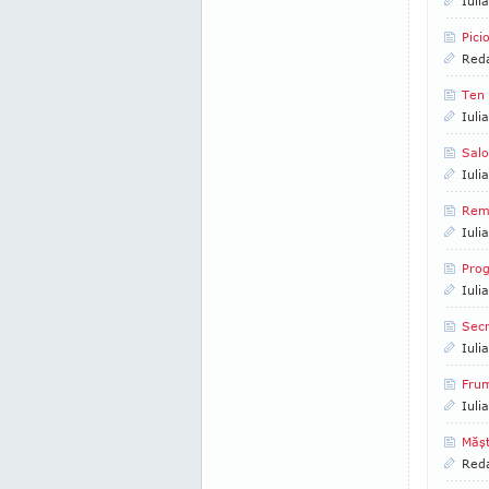
Iuli
Pici
Reda
Ten 
Iuli
Salo
Iuli
Reme
Iuli
Pro
Iuli
Secr
Iuli
Frum
Iuli
Măşt
Reda