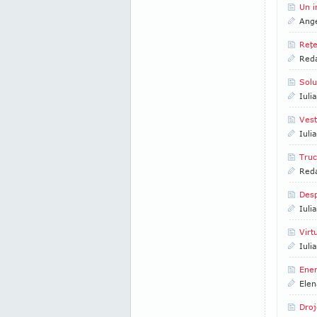
Un i
Ange
Reţe
Reda
Solu
Iuli
Vest
Iuli
Truc
Reda
Desp
Iuli
Virt
Iuli
Ener
Elen
Droj