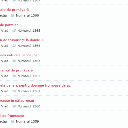
a Vlad
Numarul 1367
oare de primăvară
ctia
Numarul 1366
de porţelan
a Vlad
Numarul 1365
n de frumuseţe la domiciliu
a Vlad
Numarul 1364
dii naturale pentru păr
a Vlad
Numarul 1363
gramul de primăvară
a Vlad
Numarul 1362
ete de ieri, pentru doamne frumoase de azi
a Vlad
Numarul 1361
useţe în stil coreean
a Vlad
Numarul 1360
i de frumuseţe
ctia
Numarul 1359