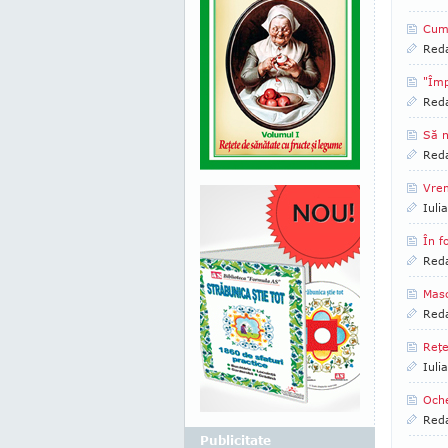
Cum 
Reda
"Împ
Reda
Să n
Reda
Vrem
Iuli
În f
Reda
Masc
Reda
Reţe
Iuli
Oche
Reda
Publicitate