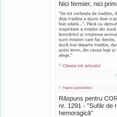
Nici fermier, nici pri
"Se tot vor­beşte de tradiţie, 
deja tradiţia a ajuns doar o p
fost odată...". Până nu demu
majoritate a moţilor din zon
lem­năritul şi creş­terea ani­ma
sunt meşteri care fac do­niţe,
ducă mai departe tradiţia, da
puţin lemn, din cauza legii şi
alege."
Citeste tot articolul
Pagina specialistilor
Răspuns pentru CORI
nr. 1291 - "Sufăr de r
hemoragică"