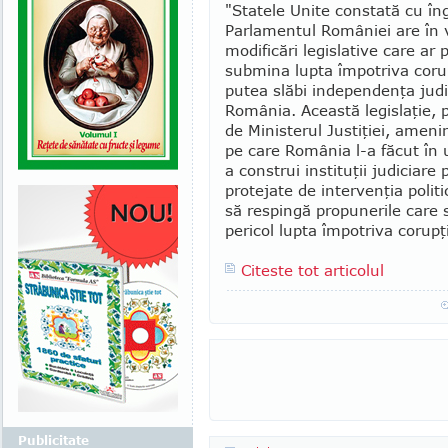
"Statele Unite constată cu în­gr
Parlamentul României are în 
modificări legislative care ar 
submina lupta împotriva co­rup­
putea slăbi independenţa ju­di­
România. A­ceastă legislaţie, p
de Ministerul Jus­tiţiei, amenin
pe care România l-a făcut în u
a construi instituţii ju­­diciare
protejate de in­ter­venţia pol
să respingă propunerile care s
pericol lupta împotriva corupţi
Citeste tot articolul
Publicitate