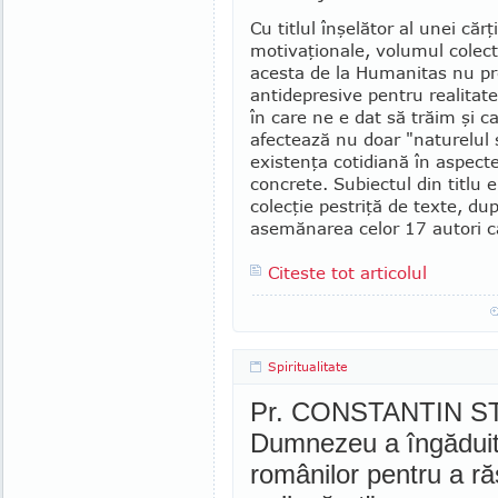
Cu titlul înşelător al unei cărţi
motivaţionale, volumul colect
acesta de la Humanitas nu pr
antidepresive pentru realitat
în care ne e dat să trăim şi c
afectează nu doar "na­turelul s
existenţa cotidiană în as­pecte
concrete. Subiectul din titlu e 
colecţie pestriţă de texte, dup
asemănarea celor 17 autori c
Citeste tot articolul
Spiritualitate
Pr. CONSTANTIN ST
Dumnezeu a îngăduit
românilor pentru a ră