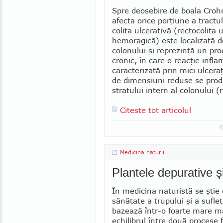
Spre deosebire de boala Croh
afecta orice porţiune a tractul
colita ulcerativă (recto­colita 
hemoragică) este lo­calizată d
colonului şi reprezintă un pro
cronic, în care o reacţie infla­
caracterizată prin mici ulceraţ
de dimensiuni reduse se produ
stra­tului intern al colonului (
Citeste tot articolul
Medicina naturii
Plantele depurative 
În medicina naturistă se ştie
sănătate a trupului şi a suflet
bazează într-o foarte mare m
echilibrul între două procese 