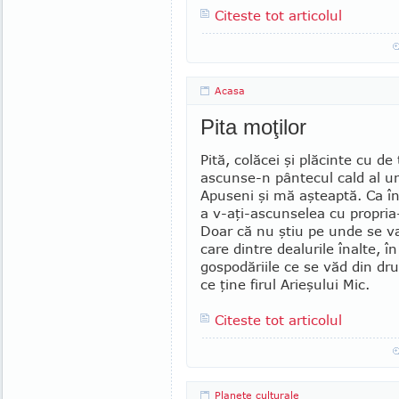
Citeste tot articolul
Acasa
Pita moţilor
Pită, colăcei şi plăcinte cu de
ascunse-n pântecul cald al un
Apuseni şi mă aşteaptă. Ca în
a v-aţi-ascunselea cu propria-
Doar că nu ştiu pe unde se va 
care dintre dealurile înalte, în
gospodăriile ce se văd din dru
ce ţine firul Arieşului Mic.
Citeste tot articolul
Planete culturale