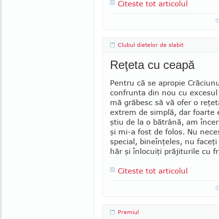
Citeste tot articolul
Clubul dietelor de slabit
Reţeta cu ceapă
Pentru că se apro­pie Cră­ciun
confrunta din nou cu excesul
mă gră­besc să vă ofer o reţet
extrem de simplă, dar foarte ef
ştiu de la o bătrâ­nă, am înce
şi mi-a fost de fo­los. Nu ne­ce
special, bi­­ne­în­ţeles, nu fa­ce
hăr şi în­­lo­cuiţi prăji­tu­rile cu 
Citeste tot articolul
Premiul