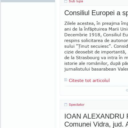
Sub lupa
Consiliul Europei a 
Zilele acestea, în preajma împ
ani de la înfăptuirea Marii Uni
Decembrie 1918, Con­si­liul Eu
respins solicitarea de autono
sului "Ţinut secuiesc". Consi
cizie deosebit de importantă,
de la Strasbourg va intra în 
istorie ale românilor, după pă
jurnalistului basarabean Vale
Citeste tot articolul
Spectator
IOAN ALEXANDRU RE
Comunei Vidra, jud. 