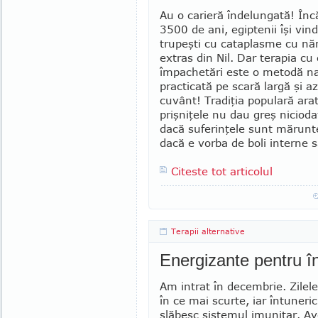
Au o carieră îndelungată! Înc
3500 de ani, egiptenii îşi vin
trupeşti cu cataplasme cu năm
extras din Nil. Dar terapia cu
împachetări este o metodă na
practicată pe scară largă şi az
cuvânt! Tradiţia populară ara
prişniţele nu dau greş nicioda
dacă suferinţele sunt mărunt
dacă e vorba de boli interne s
Citeste tot articolul
Terapii alternative
Energizante pentru în
Am intrat în decembrie. Zilele
în ce mai scurte, iar întunericu
slăbesc sistemul imunitar. A