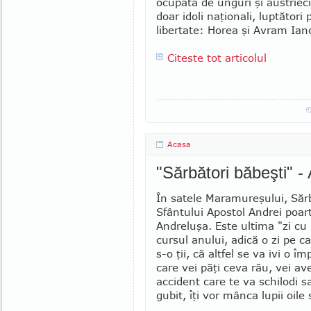
ocupată de unguri şi austrieci
doar idoli naţionali, luptători
libertate: Horea şi Avram Ian
Citeste tot articolul
Acasa
"Sărbători băbeşti" -
În satele Maramureşului, Săr
Sfân­tului Apostol Andrei poa
An­dreluşa. Este ultima "zi cu 
cursul anului, adică o zi pe c
s-o ţii, că altfel se va ivi o îm
care vei păţi ceva rău, vei av
accident care te va schilodi sa
gubit, îţi vor mânca lupii oile 