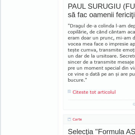
PAUL SURUGIU (FUEG
să fac oamenii fericiţi
"Dragul de-a colinda l-am dep
copilărie, de când cântam aca
eram doar un prunc, mi-am 
vo­cea mea face o impresie apar
teşte cumva, transmite emoţi
un dar de la ursitoare. Secretu
sincer de a transmite mesaje
pre un moment special din vi
ce vine o dată pe an şi are p
bucure."
Citeste tot articolul
Carte
Selecţia "Formula AS