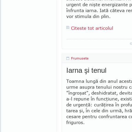
urgent de nişte energizante 
înfrunta iarna. Iată câteva re
vor stimula din plin.
Citeste tot articolul
Frumusete
Iarna şi tenul
Toamna lungă din anul acesta
urme asupra te­nu­­lui nos­tru 
"îngroşat", des­hi­­dra­tat, de­vi
a-l re­pune în func­ţiune, exis
de ur­genţă: curăţirea în profu
tarea şi, în cele din urmă, hr
cesare pen­tru confruntarea cu
fri­guros.