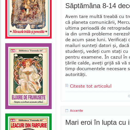
Săptămâna 8-14 dec
Avem tare multă treabă cu tr
că planeta comunicării, Mercur
ultima perioadă de retrogradaţ
ia din urmă probleme nerezol
de acum şase luni. Verificaţi 
mailuri sunteţi datori şi, dacă
studenţi, vedeţi cum staţi cu
pentru examene. În cazul în c
ţările calde, aveţi grijă să vă 
timp docu­men­tele necesare sa
autorităţi.
Citeste tot articolul
Accente
Mari eroi în lupta cu 