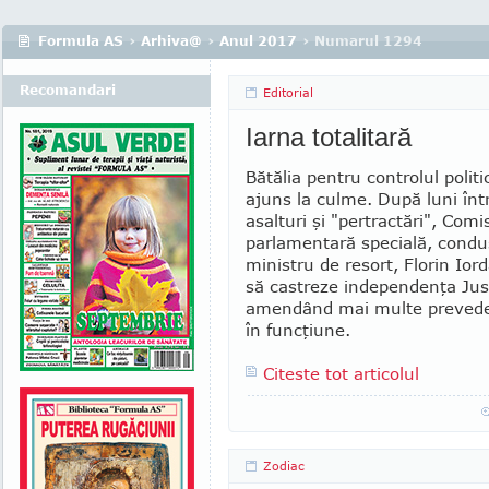
Formula AS
›
Arhiva@
›
Anul 2017
› Numarul 1294
Recomandari
Editorial
Iarna totalitară
Bătălia pentru controlul politic
ajuns la cul­me. După luni înt
asalturi şi "pertractări", Co­mi
parlamentară specială, condu
ministru de resort, Florin Ior
să castreze indepen­den­ţa Just
amendând mai multe prevederi
în funcţiune.
Citeste tot articolul
Zodiac