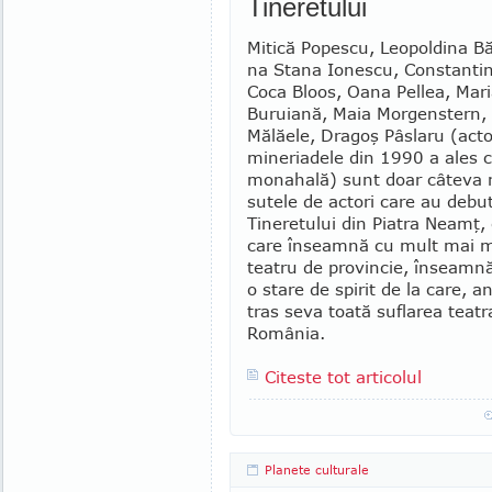
Tineretului
Mitică Popescu, Leopoldina Bă
na Stana Ionescu, Constantin
Coca Bloos, Oana Pellea, Ma­ri
Buruiană, Maia Morgenstern, 
Mălăele, Dragoş Pâslaru (act
mineriadele din 1990 a ales 
monahală) sunt doar câteva 
sutele de actori care au debut
Ti­ne­retului din Piatra Neamţ, 
care în­seamnă cu mult mai m
teatru de pro­vincie, înseamn
o stare de spirit de la care, an
tras seva toată suflarea teatr
România.
Citeste tot articolul
Planete culturale