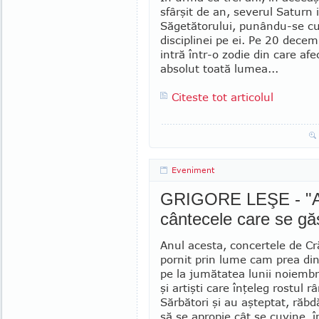
sfârşit de an, severul Saturn 
Săgetătorului, punându-se cu
disciplinei pe ei. Pe 20 decem
intră într-o zodie din care af
absolut toată lumea...
Citeste tot articolul
Eveniment
GRIGORE LEŞE - "Am
cântecele care se găs
Anul acesta, concertele de C
pornit prin lume cam prea din
pe la jumătatea lunii noiembr
şi artişti care înţeleg rostul r
Sărbători şi au aşteptat, răbdă
să se apro­pie cât se cuvine, 