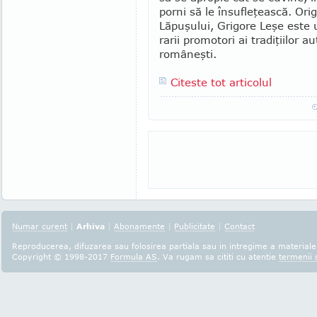
porni să le însu­fle­ţeas­că. Or
Lăpuşului, Grigore Leşe este 
rarii promotori ai tradiţiilor au
româneşti.
Citeste tot articolul
Numar curent
|
Arhiva
|
Abonamente
|
Publicitate
|
Contact
Reproducerea, difuzarea sau folosirea partiala sau in intregime a materialel
Copyright © 1998-2017
Formula AS
. Va rugam sa cititi cu atentie
termenii s