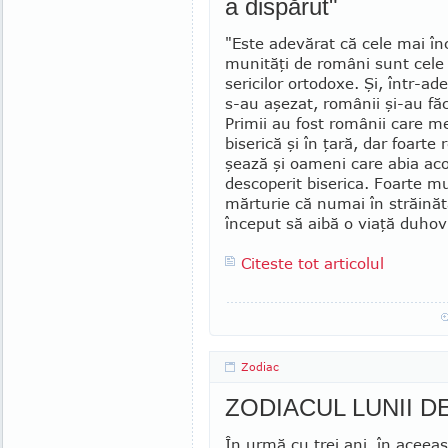
a dispărut"
"Este adevărat că cele mai î
munităţi de români sunt cele d
sericilor ortodoxe. Şi, într-a
s-au aşezat, românii şi-au făc
Primii au fost românii care m
bise­rică şi în ţară, dar foar­t
şea­ză şi oameni care abia ac
descoperit biserica. Foarte mu
mărturie că numai în străină
început să aibă o viaţă duhov
Citeste tot articolul
Zodiac
ZODIACUL LUNII 
În urmă cu trei ani, în aceeaş