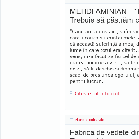
MEHDI AMINIAN - "To
Trebuie să păstrăm 
"Când am ajuns aici, sufeream
care-i cauza su­fe­­­rinţei mele. 
că această su­ferinţă a mea, de
lume în care totul era diferit,
sens, m-a făcut să fiu cel de
marea bucurie a vieţii, să te 
de zi, să fii des­chis şi dinami
scapi de presiunea ego-ului, a
pentru lucruri."
Citeste tot articolul
Planete culturale
Fabrica de vedete din