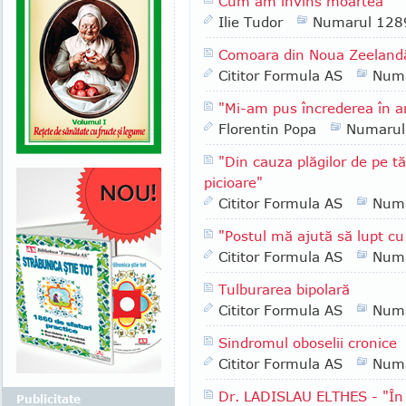
Cum am învins moartea
Ilie Tudor
Numarul 128
Comoara din Noua Zeeland
Cititor Formula AS
Numa
"Mi-am pus încrederea în arg
Florentin Popa
Numarul
"Din cauza plăgilor de pe t
picioare"
Cititor Formula AS
Numa
"Postul mă ajută să lupt cu
Cititor Formula AS
Numa
Tulburarea bipolară
Cititor Formula AS
Numa
Sindromul oboselii cronice
Cititor Formula AS
Numa
Dr. LADISLAU ELTHES - "În 
Publicitate