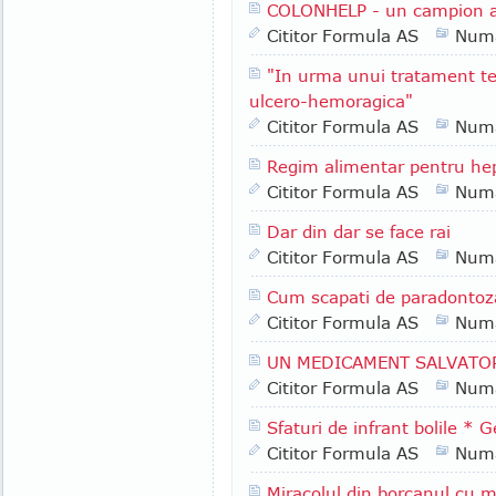
COLONHELP - un campion al
Cititor Formula AS
Numa
"In urma unui tratament te
ulcero-hemoragica"
Cititor Formula AS
Numa
Regim alimentar pentru hepat
Cititor Formula AS
Numa
Dar din dar se face rai
Cititor Formula AS
Numa
Cum scapati de paradontoz
Cititor Formula AS
Numa
UN MEDICAMENT SALVATO
Cititor Formula AS
Numa
Sfaturi de infrant bolile * 
Cititor Formula AS
Numa
Miracolul din borcanul cu m