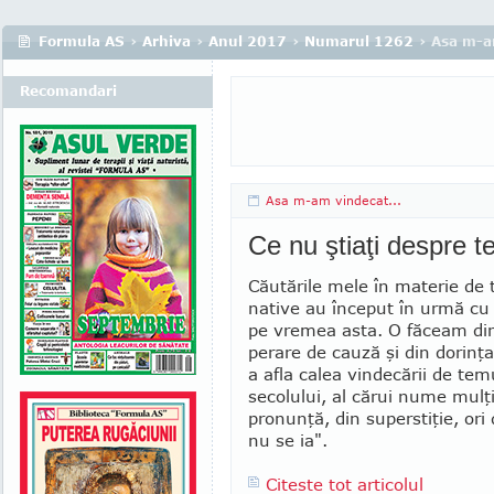
Formula AS
›
Arhiva
›
Anul 2017
›
Numarul 1262
› Asa m-a
Recomandari
Asa m-am vindecat...
Ce nu ştiaţi despre t
Căutările mele în materie de t
na­tive au început în urmă cu 
pe vremea asta. O făceam din
perare de cauză şi din dorinţ
a afla calea vindecării de temu
seco­lului, al cărui nume mulţi
pronunţă, din superstiţie, or
nu se ia".
Citeste tot articolul