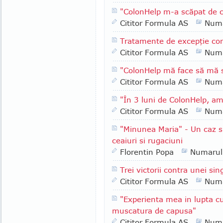
"ColonHelp m-a scăpat de co
Cititor Formula AS
Numa
Tratamente de excepţie con
Cititor Formula AS
Numa
"ColonHelp mă face să mă s
Cititor Formula AS
Numa
"În 3 luni de ColonHelp, am
Cititor Formula AS
Numa
"Minunea Maria" - Un caz s
ceaiuri si rugaciuni
Florentin Popa
Numarul
Trei victorii contra unei si
Cititor Formula AS
Numa
"Experienta mea in lupta c
muscatura de capusa"
Cititor Formula AS
Numa