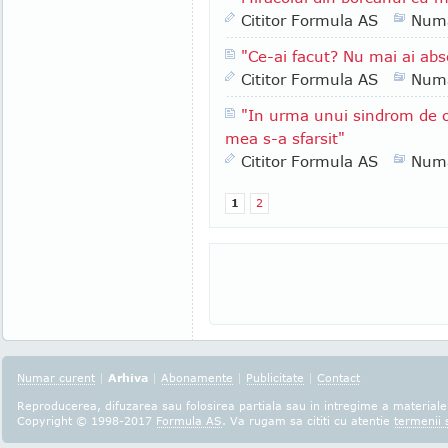
Cititor Formula AS
Numa
"Ce-ai facut? Nu mai ai abs
Cititor Formula AS
Numa
"In urma unui sindrom de o
mea s-a sfarsit"
Cititor Formula AS
Numa
1
2
Numar curent
|
Arhiva
|
Abonamente
|
Publicitate
|
Contact
Reproducerea, difuzarea sau folosirea partiala sau in intregime a materialel
Copyright © 1998-2017
Formula AS
. Va rugam sa cititi cu atentie
termenii s