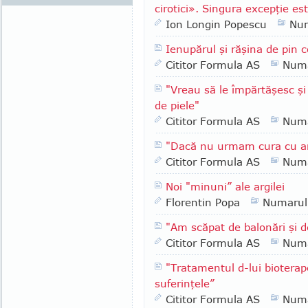
cirotici». Singura excepţie 
Ion Longin Popescu
Nu
Ienupărul şi răşina de pin c
Cititor Formula AS
Numa
"Vreau să le împărtăşesc ş
de piele"
Cititor Formula AS
Numa
"Dacă nu urmam cura cu ar
Cititor Formula AS
Numa
Noi "minuni” ale argilei
Florentin Popa
Numarul
"Am scăpat de balonări şi d
Cititor Formula AS
Numa
"Tratamentul d-lui biotera
suferinţele”
Cititor Formula AS
Numa