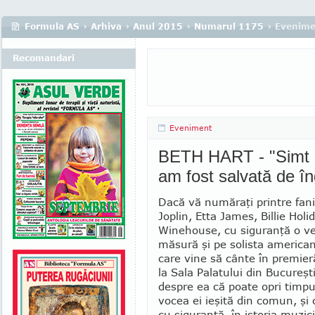
Formula AS
›
Arhiva
›
Anul 2015
›
Numarul 1175
› Evenime
Recomandari
Eveniment
BETH HART - "Simt c
am fost salvată de în
Dacă vă număraţi printre fanii
Joplin, Etta James, Billie Hol
Winehouse, cu siguranţă o ve
măsură şi pe solista america
care vine să cânte în premieră
la Sala Palatului din Bucureşt
despre ea că poate opri timpul
vocea ei ieşită din comun, şi
cu siguranţă, în istoria muzici