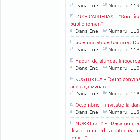
Dana Ene
Numarul 119
JOSÉ CARRERAS - "Sunt înc
public român"
Dana Ene
Numarul 118
Solemnităţi de toamnă: Du
Dana Ene
Numarul 118
Hapuri de alungat lingoare
Dana Ene
Numarul 118
KUSTURICA - "Sunt convins
aceleaşi izvoare"
Dana Ene
Numarul 118
Octombrie - invitaţie la da
Dana Ene
Numarul 118
MORRISSEY - "Dacă nu mai ai
discuri nu cred că poţi crea m
fanii..."