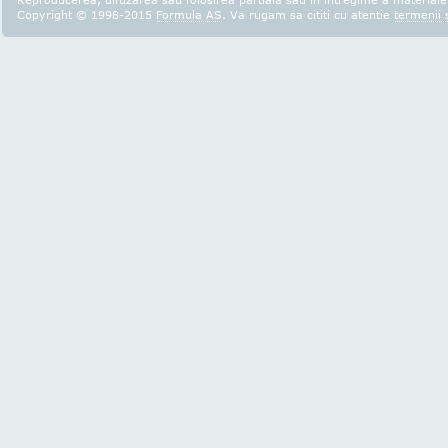
Copyright © 1998-2015
Formula AS
. Va rugam sa cititi cu atentie
termenii s