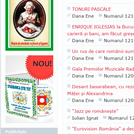
TONURI PASCALE
Dana Ene
Numarul 121
ENRIQUE IGLESIAS la Bucure
carieră şi bani, am făcut greşe
Dana Ene
Numarul 121
Un rus de care românii sunt
Dana Ene
Numarul 121
Gala Premiilor Muzicale Ra
Dana Ene
Numarul 120
Desant basarabean, cu rezo
Mâţei şi Alexandrina
Dana Ene
Numarul 120
"Jazz pe româneşte"
Iulian Ignat
Numarul 1
"Eurovision România" a de
Publicitate