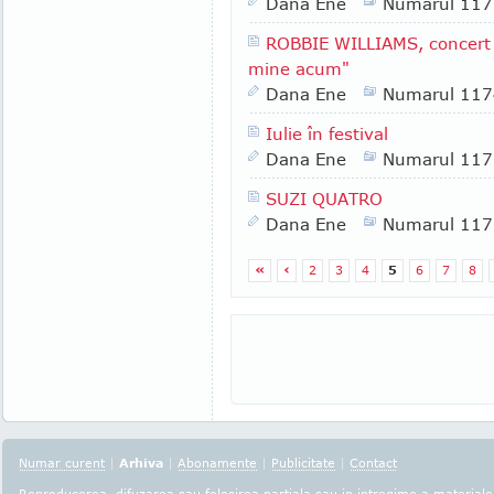
Dana Ene
Numarul 117
ROBBIE WILLIAMS, concert î
mine acum"
Dana Ene
Numarul 117
Iulie în festival
Dana Ene
Numarul 117
SUZI QUATRO
Dana Ene
Numarul 117
«
‹
2
3
4
5
6
7
8
Numar curent
|
Arhiva
|
Abonamente
|
Publicitate
|
Contact
Reproducerea, difuzarea sau folosirea partiala sau in intregime a materialel