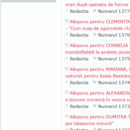
mari după operaţia de hernie 
Redactia
Numarul 1377
Răspuns pentru CLEMENTINA
- "Cum scap de zgomotele chi
Redactia
Numarul 1376
Răspuns pentru CORNELIA S.
tromboflebită la ambele picio
Redactia
Numarul 1375
Răspuns pentru MARIANA, F
naturist pentru boala Based
Redactia
Numarul 1374
Răspuns pentru ALEXANDRA 
o leziune micotică în vezica u
Redactia
Numarul 1373
Răspuns pentru DUMITRA T. 
are talasemie minoră"