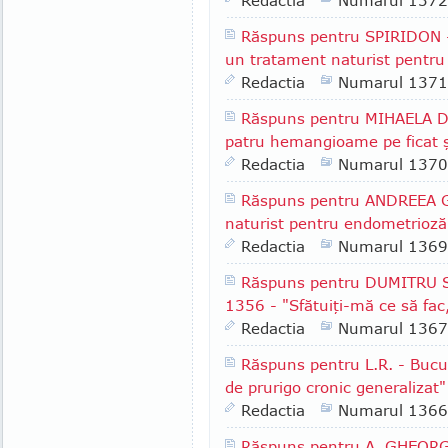
Redactia
Numarul 1372
Răspuns pentru SPIRIDON - 
un tratament naturist pentru 
Redactia
Numarul 1371
Răspuns pentru MIHAELA D.
patru hemangioame pe ficat ş
Redactia
Numarul 1370
Răspuns pentru ANDREEA G.
naturist pentru endometrioză
Redactia
Numarul 1369
Răspuns pentru DUMITRU S.
1356 - "Sfătuiţi-mă ce să fac
Redactia
Numarul 1367
Răspuns pentru L.R. - Bucu
de prurigo cronic generalizat"
Redactia
Numarul 1366
Răspuns pentru A. GHEORGH