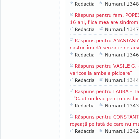
Redactia
Numarul 1348
Răspuns pentru fam. POPES
16 ani, fiica mea are sindrom
Redactia
Numarul 1347
Răspuns pentru ANASTASIA -
gastric îmi dă senzaţie de arsu
Redactia
Numarul 1346
Răspuns pentru VASILE G. -
varicos la ambele picioare"
Redactia
Numarul 1344
Răspuns pentru LAURA - Târ
- "Caut un leac pentru dischi
Redactia
Numarul 1343
Răspuns pentru CONSTANTI
roşeaţă pe faţă de care nu m
Redactia
Numarul 1342