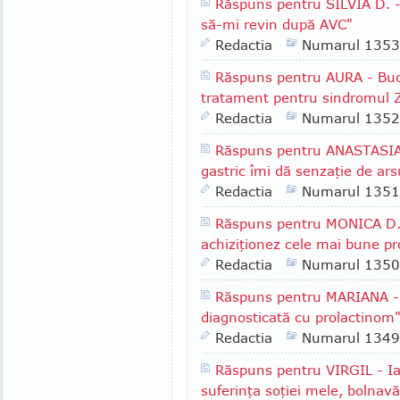
Răspuns pentru SILVIA D. -
să-mi revin după AVC"
Redactia
Numarul 1353
Răspuns pentru AURA - Bucu
tratament pentru sindromul Zo
Redactia
Numarul 1352
Răspuns pentru ANASTASIA -
gastric îmi dă senzaţie de arsu
Redactia
Numarul 1351
Răspuns pentru MONICA D.,
achiziţionez cele mai bune p
Redactia
Numarul 1350
Răspuns pentru MARIANA - B
diagnosticată cu prolactinom
Redactia
Numarul 1349
Răspuns pentru VIRGIL - Iaş
suferinţa soţiei mele, bolnav