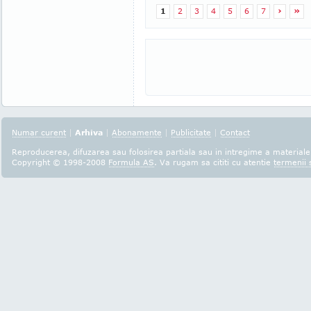
1
2
3
4
5
6
7
›
»
Numar curent
|
Arhiva
|
Abonamente
|
Publicitate
|
Contact
Reproducerea, difuzarea sau folosirea partiala sau in intregime a materialel
Copyright © 1998-2008
Formula AS
. Va rugam sa cititi cu atentie
termenii s