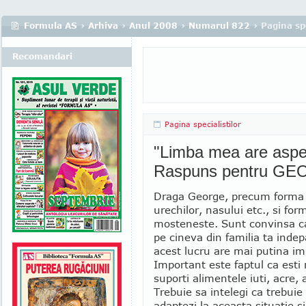
Formula AS
›
Arhiva
›
Anul 2008
›
Numarul 822
› Pagina spe
Recomandari
Pagina specialistilor
"Limba mea are aspec
Raspuns pentru GEO
Draga George, precum forma 
urechilor, nasului etc., si for
mosteneste. Sunt convinsa c
pe cineva din familia ta indep
acest lucru are mai putina im
Important este faptul ca esti 
suporti alimentele iuti, acre,
Trebuie sa intelegi ca trebuie
adaptezi la aceasta situatie si