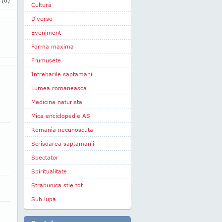
i
(0)
Cultura
Diverse
Eveniment
Forma maxima
Frumusete
Intrebarile saptamanii
Lumea romaneasca
Medicina naturista
Mica enciclopedie AS
Romania necunoscuta
Scrisoarea saptamanii
Spectator
Spiritualitate
Strabunica stie tot
Sub lupa