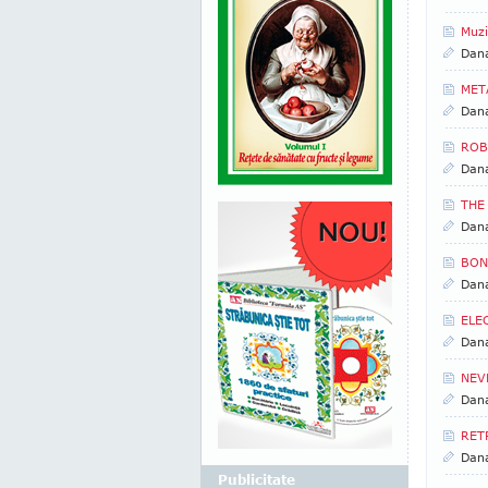
Muzi
Dan
META
Dan
ROBB
Dan
THE
Dan
BON 
Dan
ELEC
Dan
NEVE
Dan
RET
Dan
Publicitate