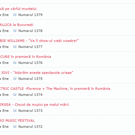
că pe vârful muntelui
a Ene
Numarul 1379
LLICA la Bucureşti
a Ene
Numarul 1378
IE WILLIAMS - "Va fi show-ul vieţii voastre!"
a Ene
Numarul 1377
 CURE în premieră în România
a Ene
Numarul 1376
JOVI - "Adorăm aceste spectacole uriaşe"
a Ene
Numarul 1375
TRIC CASTLE -Florence + The Machine, în premieră în România
a Ene
Numarul 1374
RSEA - Clocot de muzici pe malul mării
a Ene
Numarul 1373
RO MUSIC FESTIVAL
a Ene
Numarul 1372