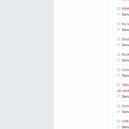
FiRM
Dan
Se 
Dan
Două
Dan
Rock
Dan
Conc
Dan
"Băi
să cânt
Dan
Conc
Dan
CHR
Dan