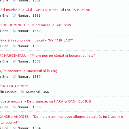
a Ene
Numarul 1362
ări muzicale la Cluj - CHRYSTA BELL şi LAURA BRETAN
a Ene
Numarul 1361
IDO DOMINGO Jr. în premieră la Bucureşti
a Ene
Numarul 1360
ăvară în sonuri de musical - "MY FAIR LADY"
a Ene
Numarul 1359
I MĂRGINEANU - "M-am pus pe cântat şi bucurat suflete"
a Ene
Numarul 1358
, în concerte la Bucureşti şi la Cluj
a Ene
Numarul 1357
miile OSCAR 2019
lin Manole
Numarul 1356
obete muzical - De dragoste, cu HARA şi DAN HELCIUG
a Ene
Numarul 1355
XANDRU ANDRIEŞ - "De mult n-am mai scos albume de satiră, însă acum e
ul potrivit"
a Ene
Numarul 1354