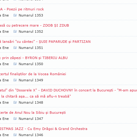
A - Poezii pe ritmuri rock
a Ene
Numarul 1353
lasă cu petrecere mare - ZDOB ŞI ZDUB
a Ene
Numarul 1352
 lansări "cu cântec" - ŞUIE PAPARUDE şi PARTIZAN
a Ene
Numarul 1351
 prin zăpezi - BYRON şi TIBERIU ALBU
a Ene
Numarul 1350
ertul finaliştilor de la Vocea României
a Ene
Numarul 1349
atul" din "Dosarele X" - DAVID DUCHOVNY în concert la Bucureşti - "M-am apu
 la chitară aşa... ca să mă aflu-n treabă"
a Ene
Numarul 1348
erte de Anul Nou la Sibiu şi Bucureşti
a Ene
Numarul 1347
ISTMAS JAZZ - Cu Emy Drăgoi & Grand Orchestra
a Ene
Numarul 1346