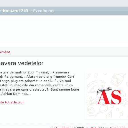
›
Numarul 763
› Eveniment
niment
avara vedetelor
etale de malin,/ Zbor "n vant, . Primavara
/ Pe pamant. . Afara-i cald si e frumos/ Ca-i
. Langa plug sta adormit un copil..." . Va mai
steti in imaginile din romantele vechi?. Cum
primavara pe care o asteptati?. Sunt semne bune
. Adrian Damines...
ste tot articolul