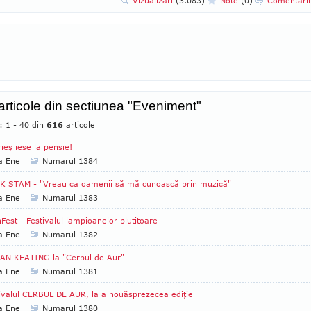
Vizualizari
(3.083)
Note
(0)
Comentari
 articole din sectiunea "Eveniment"
: 1 - 40 din
616
articole
ieş iese la pensie!
a Ene
Numarul 1384
K STAM - "Vreau ca oamenii să mă cunoască prin muzică"
a Ene
Numarul 1383
Fest - Festivalul lampioanelor plutitoare
a Ene
Numarul 1382
AN KEATING la "Cerbul de Aur"
a Ene
Numarul 1381
ivalul CERBUL DE AUR, la a nouăsprezecea ediţie
a Ene
Numarul 1380