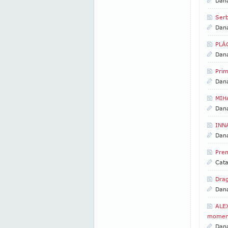
Dan
Serb
Dan
PLÁC
Dan
Prim
Dan
MIHA
Dan
INNA
Dan
Pre
Cata
Drag
Dan
ALE
moment
Dan