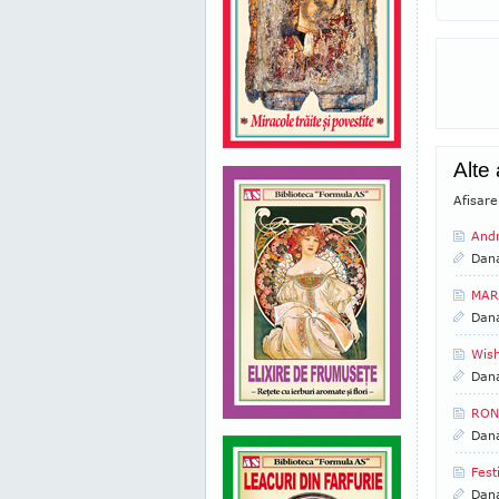
Alte
Afisare
Andr
Dan
MAR
Dan
Wish
Dan
RON
Dan
Fest
Dan