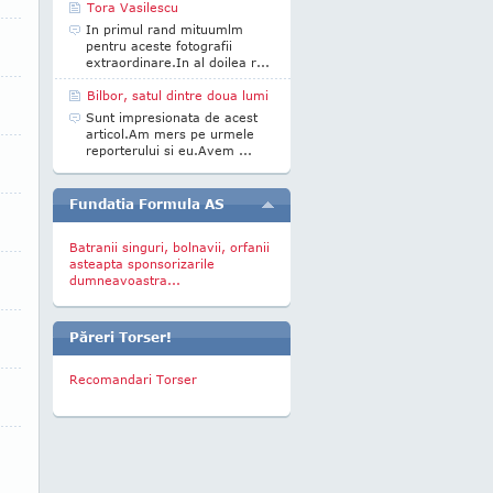
Tora Vasilescu
In primul rand mituumlm
pentru aceste fotografii
extraordinare.In al doilea r...
Bilbor, satul dintre doua lumi
Sunt impresionata de acest
articol.Am mers pe urmele
reporterului si eu.Avem ...
Fundatia Formula AS
Batranii singuri, bolnavii, orfanii
asteapta sponsorizarile
dumneavoastra...
Păreri Torser!
Recomandari Torser