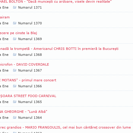
AEL BOLTON - "Dacă munceşti cu ardoare, visele devin realitate"
a Ene
Numarul 1371
Bairam
a Ene
Numarul 1370
ecere pe cinste la Blaj
a Ene
Numarul 1369
nadă la trompetă - Americanul CHRIS BOTTI în premieră la Bucureşti
a Ene
Numarul 1368
microfon - DAVID COVERDALE
a Ene
Numarul 1367
E MOTANS" - primul mare concert
a Ene
Numarul 1366
IŞOARA STREET FOOD CARNIVAL
a Ene
Numarul 1365
NA GHEORGHE - "Lunâ Albâ"
a Ene
Numarul 1364
rec grandios - MARIO FRANGOULIS, cel mai bun cântăreţ crossover din lume