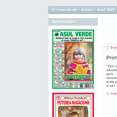
Formula AS
›
Arhiva
›
Anul 2007
Recomandari
Eve
Prim
"Zbor p
aducand
april, 
recunoa
arata 
in ea? 
Cite