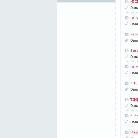
MICH
Dan
La 
Dan
Petr
Dan
Sere
Dan
La 
Dan
"TH
Dan
TIM
Dan
ELE
Dan
Un g