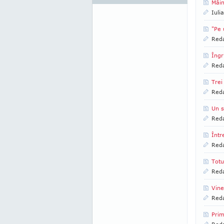
Mâin
Iuli
"Pe 
Reda
Îngr
Reda
Trei
Reda
Un s
Reda
Într
Reda
Totu
Reda
Vine
Reda
Prim