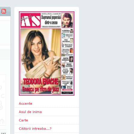
Accente
Asul de inima
Carte
Cititorii intreaba...?