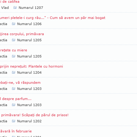
i de catifea
a Vlad
Numarul 1207
umeri pletele-i curg râu..." - Cum să avem un păr mai bogat
ctia
Numarul 1206
ijirea corpului, primăvara
ctia
Numarul 1205
 reţete cu miere
ctia
Numarul 1205
prijin nepreţuit: Plantele cu hormoni
ctia
Numarul 1204
ebaţi-ne, vă răspundem
ctia
Numarul 1203
l despre parfum...
ctia
Numarul 1203
 primăvara! Scăpaţi de părul de prisos!
ctia
Numarul 1202
ăvară în februarie