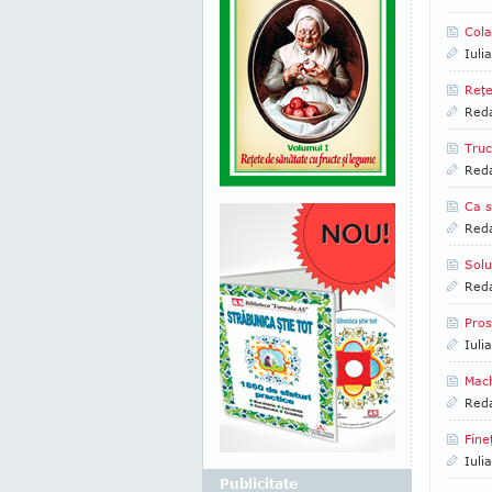
Cola
Iuli
Reţe
Reda
Truc
Reda
Ca s
Reda
Solu
Reda
Pros
Iuli
Mach
Reda
Fine
Iuli
Publicitate