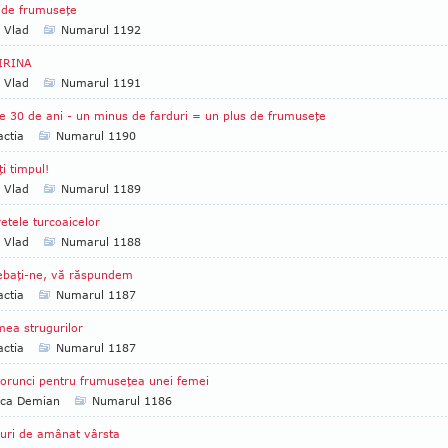
 de frumuseţe
a Vlad
Numarul 1192
IRINA
a Vlad
Numarul 1191
e 30 de ani - un minus de farduri = un plus de frumuseţe
ctia
Numarul 1190
ţi timpul!
a Vlad
Numarul 1189
etele turcoaicelor
a Vlad
Numarul 1188
ebaţi-ne, vă răspundem
ctia
Numarul 1187
ea strugurilor
ctia
Numarul 1187
orunci pentru frumuseţea unei femei
ica Demian
Numarul 1186
uri de amânat vârsta