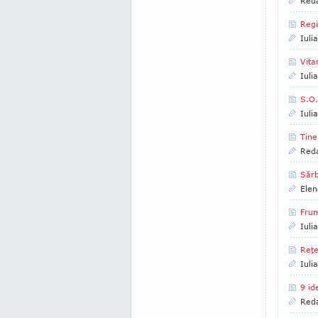
Reda
Regi
Iuli
Vita
Iuli
S.O
Iuli
Tine
Reda
Săr
Elen
Frum
Iuli
Reţe
Iuli
9 id
Reda