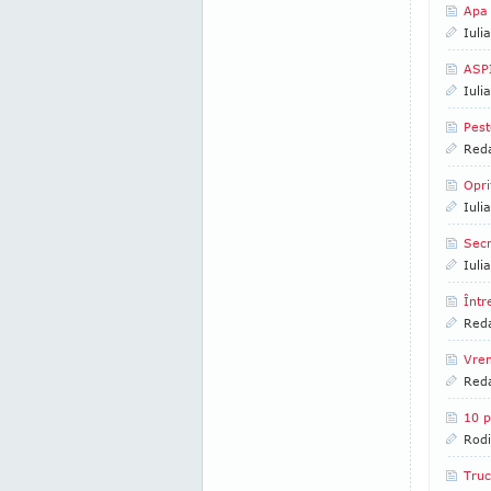
Apa
Iuli
ASP
Iuli
Pest
Reda
Opri
Iuli
Secr
Iuli
Într
Reda
Vrem
Reda
10 p
Rod
Truc