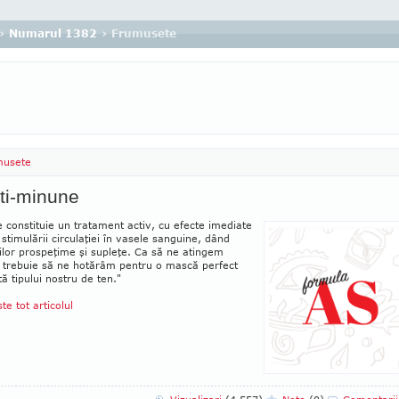
›
Numarul 1382
› Frumusete
musete
ti-minune
e constituie un tratament activ, cu efecte ime­diate
stimulării circu­la­ţiei în vasele san­guine, dând
­rilor prospeţime şi supleţe. Ca să ne atingem
 tre­buie să ne hotă­râm pentru o mască perfect
ă ti­pu­lui nostru de ten."
ste tot articolul