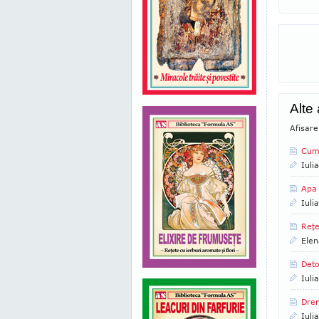
Alte
Afisar
Cum 
Iuli
Apa
Iuli
Reţe
Elen
Deto
Iuli
Dren
Iuli