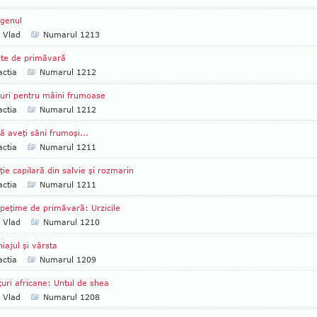
genul
a Vlad
Numarul 1213
te de primăvară
ctia
Numarul 1212
uri pentru mâini frumoase
ctia
Numarul 1212
ă aveţi sâni frumoşi...
ctia
Numarul 1211
ţie capilară din salvie şi rozmarin
ctia
Numarul 1211
peţime de primăvară: Urzicile
a Vlad
Numarul 1210
iajul şi vârsta
ctia
Numarul 1209
ţuri africane: Untul de shea
a Vlad
Numarul 1208