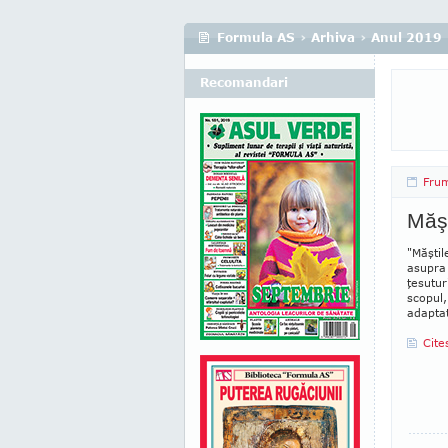
Formula AS
›
Arhiva
›
Anul 2019
Recomandari
Fru
Măş
"Măştil
asupra 
ţesu­tu
scopul,
adaptat
Cite