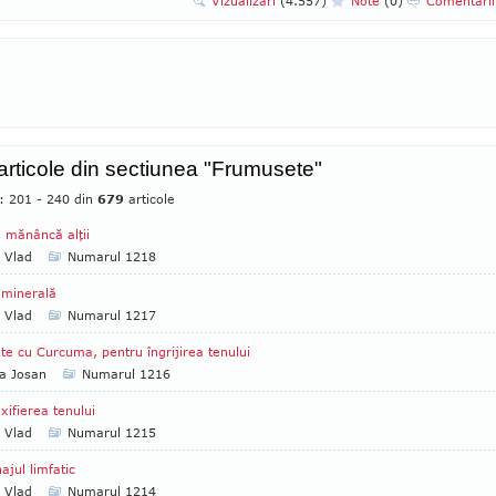
Vizualizari
(4.557)
Note
(0)
Comentari
 articole din sectiunea "Frumusete"
e: 201 - 240 din
679
articole
mănâncă alţii
a Vlad
Numarul 1218
 minerală
a Vlad
Numarul 1217
te cu Curcuma, pentru îngrijirea tenului
a Josan
Numarul 1216
xifierea tenului
a Vlad
Numarul 1215
ajul limfatic
a Vlad
Numarul 1214