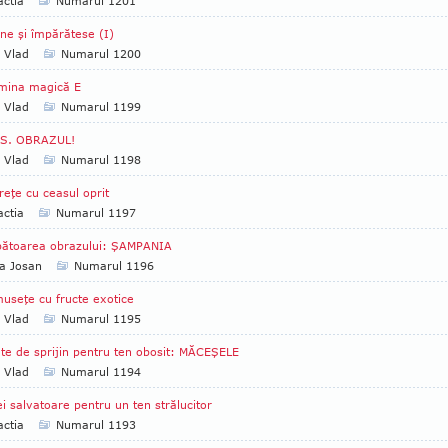
ctia
Numarul 1201
ne şi împărătese (I)
a Vlad
Numarul 1200
mina magică E
a Vlad
Numarul 1199
.S. OBRAZUL!
a Vlad
Numarul 1198
reţe cu ceasul oprit
ctia
Numarul 1197
bătoarea obrazului: ŞAMPANIA
a Josan
Numarul 1196
useţe cu fructe exotice
a Vlad
Numarul 1195
te de sprijin pentru ten obosit: MĂCEŞELE
a Vlad
Numarul 1194
ei salvatoare pentru un ten strălucitor
ctia
Numarul 1193