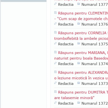
Redactia
Numarul 1377
Răspuns pentru CLEMENTINA
- "Cum scap de zgomotele chi
Redactia
Numarul 1376
Răspuns pentru CORNELIA S.
tromboflebită la ambele picio
Redactia
Numarul 1375
Răspuns pentru MARIANA, F
naturist pentru boala Based
Redactia
Numarul 1374
Răspuns pentru ALEXANDRA 
o leziune micotică în vezica u
Redactia
Numarul 1373
Răspuns pentru DUMITRA T. 
are talasemie minoră"
Redactia
Numarul 1372