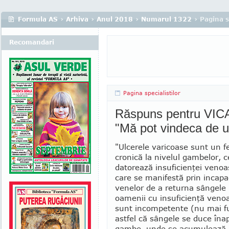
Formula AS
›
Arhiva
›
Anul 2018
›
Numarul 1322
› Pagina s
Recomandari
Pagina specialistilor
Răspuns pentru VICA 
"Mă pot vindeca de u
"Ulcerele varicoase sunt un f
cronică la nivelul gambelor, c
datorează insu­ficienţei venoa
care se manifestă prin incapa­
venelor de a returna sângele 
oamenii cu insuficienţă ve­no
sunt incom­petente (nu mai f
astfel că sângele se duce îna
gambe, unde se acu­mulează