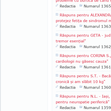
probleme cu burtica de când 
Redactia
Numarul 1365
Răspuns pentru ALEXANDRA 
protejez fetiţa de sindromul m
Redactia
Numarul 1363
Răspuns pentru GETA - jud.
tremor esenţial"
Redactia
Numarul 1362
Răspuns pentru CORINA S., 
cardiologii nu găsesc cauza"
Redactia
Numarul 1361
Răspuns pentru S.T. - Bacă
cronică şi am slăbit 10 kg"
Redactia
Numarul 1360
Răspuns pentru N.L. - Iaşi,
pentru neuropatie periferică"
Redactia
Numarul 1359