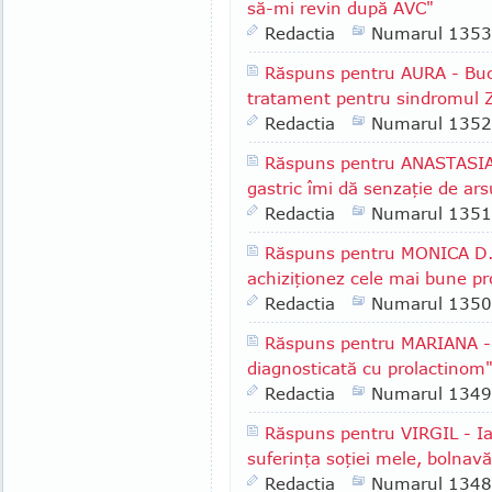
să-mi revin după AVC"
Redactia
Numarul 1353
Răspuns pentru AURA - Bucu
tratament pentru sindromul Zo
Redactia
Numarul 1352
Răspuns pentru ANASTASIA -
gastric îmi dă senzaţie de arsu
Redactia
Numarul 1351
Răspuns pentru MONICA D.,
achiziţionez cele mai bune p
Redactia
Numarul 1350
Răspuns pentru MARIANA - B
diagnosticată cu prolactinom
Redactia
Numarul 1349
Răspuns pentru VIRGIL - Iaş
suferinţa soţiei mele, bolnav
Redactia
Numarul 1348