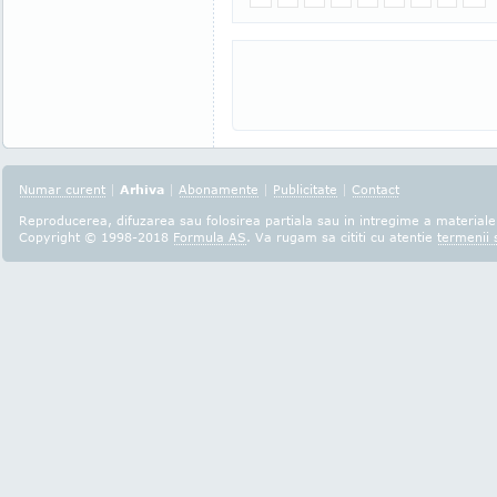
Numar curent
|
Arhiva
|
Abonamente
|
Publicitate
|
Contact
Reproducerea, difuzarea sau folosirea partiala sau in intregime a materialel
Copyright © 1998-2018
Formula AS
. Va rugam sa cititi cu atentie
termenii s