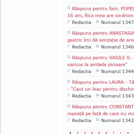
Răspuns pentru fam. POPES
16 ani, fiica mea are sindrom
Redactia
Numarul 1347
Răspuns pentru ANASTASIA -
gastric îmi dă senzaţie de arsu
Redactia
Numarul 1346
Răspuns pentru VASILE G. -
varicos la ambele picioare"
Redactia
Numarul 1344
Răspuns pentru LAURA - Târ
- "Caut un leac pentru dischi
Redactia
Numarul 1343
Răspuns pentru CONSTANTI
roşeaţă pe faţă de care nu m
Redactia
Numarul 1342
1
2
3
4
5
6
7
›
»