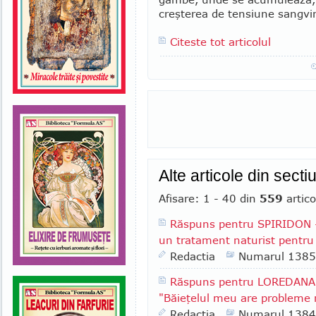
creşterea de ten­siune sangv
Citeste tot articolul
Alte articole din secti
Afisare: 1 - 40 din
559
artico
Răspuns pentru SPIRIDON - 
un tratament naturist pentru 
Redactia
Numarul 1385
Răspuns pentru LOREDANA F
"Băieţelul meu are probleme r
Redactia
Numarul 1384