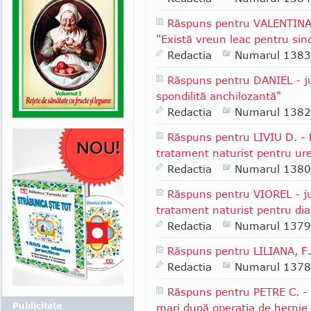
Răspuns pentru VALENTINA R
"Există vreun leac pentru sind
Redactia
Numarul 1383
Răspuns pentru DANIEL - jud
spondilită anchilozantă"
Redactia
Numarul 1382
Răspuns pentru LIVIU D. - 
tratament naturist pentru ure
Redactia
Numarul 1380
Răspuns pentru VIOREL - jud
tratament naturist pentru dia
Redactia
Numarul 1379
Răspuns pentru LILIANA, F.
Redactia
Numarul 1378
Răspuns pentru PETRE C. - 
Publicitate
mari după operaţia de hernie 