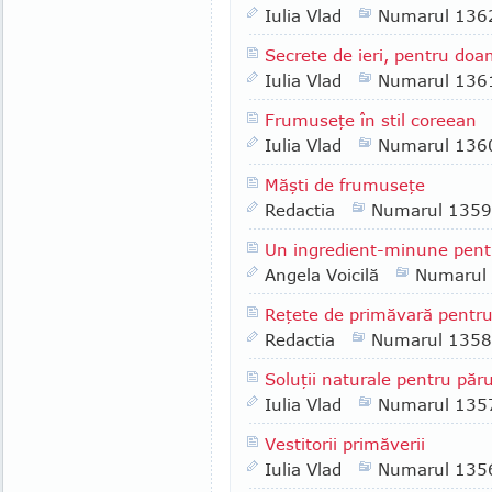
Iulia Vlad
Numarul 136
Secrete de ieri, pentru do
Iulia Vlad
Numarul 136
Frumuseţe în stil coreean
Iulia Vlad
Numarul 136
Măşti de frumuseţe
Redactia
Numarul 1359
Un ingredient-minune pentr
Angela Voicilă
Numarul
Reţete de primăvară pentr
Redactia
Numarul 1358
Soluţii naturale pentru păru
Iulia Vlad
Numarul 135
Vestitorii primăverii
Iulia Vlad
Numarul 135