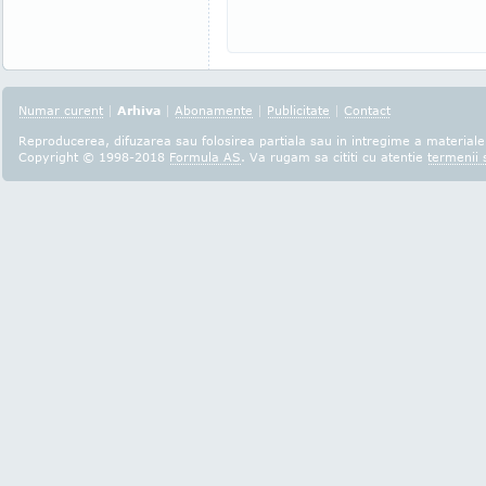
Numar curent
|
Arhiva
|
Abonamente
|
Publicitate
|
Contact
Reproducerea, difuzarea sau folosirea partiala sau in intregime a materialel
Copyright © 1998-2018
Formula AS
. Va rugam sa cititi cu atentie
termenii s