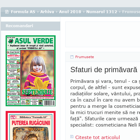
Formula AS
›
Arhiva
›
Anul 2018
›
Numarul 1312
› Frumus
Recomandari
Frumusete
Sfaturi de primăvară
Primăvara şi vara, tenul - ca ş
corpul, de altfel - sunt ex­pu
radiaţiilor so­lare, vântului, pr
ca în ca­zul în care nu avem 
pen­tru a merge la cosmetici
la mici trucuri menite să ne r
faţă". Sfaturile care urmează a
specialist: cosmeticiana Neli P
Citeste tot articolul