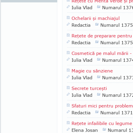
Reţete cu Mentă verde şi p
Iulia Vlad
Numarul 137
Ochelarii şi machiajul
Redactia
Numarul 1375
Reţete de preparare pentru 
Redactia
Numarul 1375
Cosmetică pe malul mării - 
Iulia Vlad
Numarul 137
Magie cu sânziene
Iulia Vlad
Numarul 137
Secrete turceşti
Iulia Vlad
Numarul 137
Sfaturi mici pentru proble
Redactia
Numarul 1371
Reţete infailibile cu legume
Elena Josan
Numarul 1