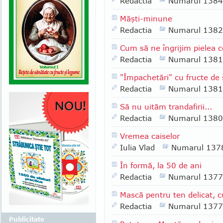
Redactia
Numarul 1384
Măşti-minune
Redactia
Numarul 1382
Cum să ne îngrijim pielea c
Redactia
Numarul 1381
"Împachetări" cu fructe de
Redactia
Numarul 1381
Să nu uităm trandafirii...
Redactia
Numarul 1380
Vremea caiselor
Iulia Vlad
Numarul 137
În formă, la 50 de ani
Redactia
Numarul 1377
Mască pentru ten delicat, cu
Redactia
Numarul 1377
Publicitate