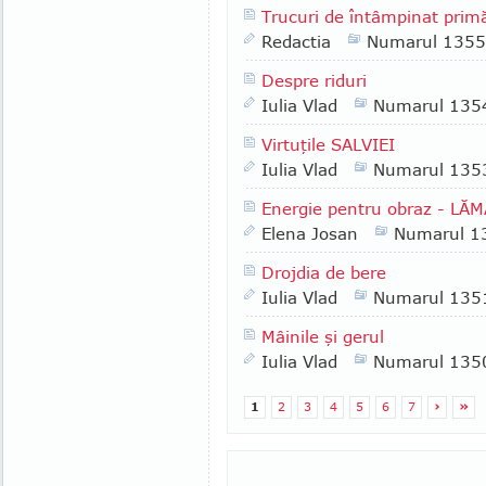
Trucuri de întâmpinat prim
Redactia
Numarul 1355
Despre riduri
Iulia Vlad
Numarul 135
Virtuţile SALVIEI
Iulia Vlad
Numarul 135
Energie pentru obraz - LĂ
Elena Josan
Numarul 1
Drojdia de bere
Iulia Vlad
Numarul 135
Mâinile şi gerul
Iulia Vlad
Numarul 135
1
2
3
4
5
6
7
›
»