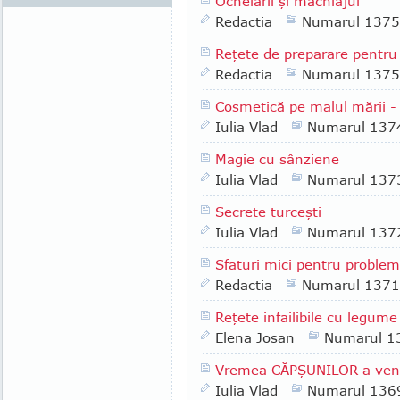
Ochelarii şi machiajul
Redactia
Numarul 1375
Reţete de preparare pentru 
Redactia
Numarul 1375
Cosmetică pe malul mării - 
Iulia Vlad
Numarul 137
Magie cu sânziene
Iulia Vlad
Numarul 137
Secrete turceşti
Iulia Vlad
Numarul 137
Sfaturi mici pentru proble
Redactia
Numarul 1371
Reţete infailibile cu legume
Elena Josan
Numarul 1
Vremea CĂPŞUNILOR a veni
Iulia Vlad
Numarul 136