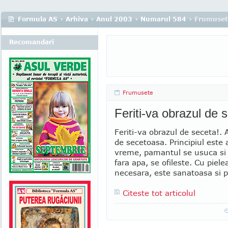
Formula AS
›
Arhiva
›
Anul 2003
›
Numarul 584
› Frumuset
Recomandari
Frumusete
Feriti-va obrazul de 
Feriti-va obrazul de seceta!.
de secetoasa. Principiul este
vreme, pamantul se usuca si c
fara apa, se ofileste. Cu piel
necesara, este sanatoasa si p
Citeste tot articolul