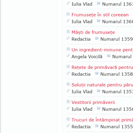
Iulia Vlad
Numarul 136
Frumuseţe în stil coreean
Iulia Vlad
Numarul 136
Măşti de frumuseţe
Redactia
Numarul 1359
Un ingredient-minune pentr
Angela Voicilă
Numarul
Reţete de primăvară pentr
Redactia
Numarul 1358
Soluţii naturale pentru păru
Iulia Vlad
Numarul 135
Vestitorii primăverii
Iulia Vlad
Numarul 135
Trucuri de întâmpinat prim
Redactia
Numarul 1355