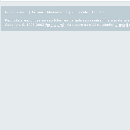
Numar curent
|
Arhiva
|
Abonamente
|
Publicitate
|
Contact
Reproducerea, difuzarea sau folosirea partiala sau in intregime a materialel
Copyright © 1998-2003
Formula AS
. Va rugam sa cititi cu atentie
termenii s