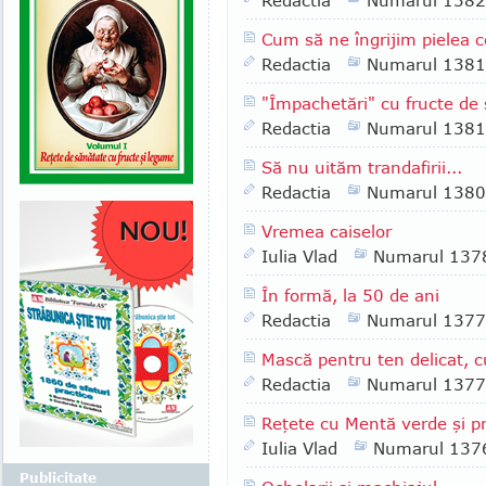
Redactia
Numarul 1382
Cum să ne îngrijim pielea c
Redactia
Numarul 1381
"Împachetări" cu fructe de
Redactia
Numarul 1381
Să nu uităm trandafirii...
Redactia
Numarul 1380
Vremea caiselor
Iulia Vlad
Numarul 137
În formă, la 50 de ani
Redactia
Numarul 1377
Mască pentru ten delicat, cu
Redactia
Numarul 1377
Reţete cu Mentă verde şi p
Iulia Vlad
Numarul 137
Publicitate