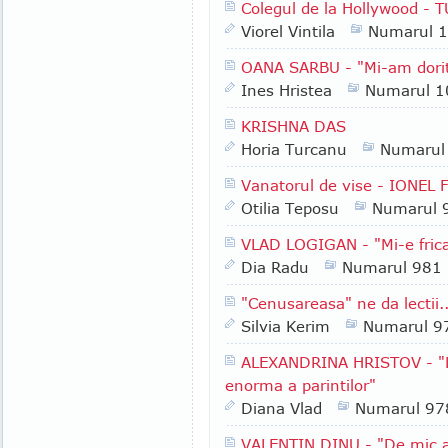
Colegul de la Hollywood -
Viorel Vintila
Numarul 
OANA SARBU - "Mi-am dorit
Ines Hristea
Numarul 1
KRISHNA DAS
Horia Turcanu
Numarul
Vanatorul de vise - IONEL 
Otilia Teposu
Numarul 
VLAD LOGIGAN - "Mi-e fric
Dia Radu
Numarul 981
"Cenusareasa" ne da lectii..
Silvia Kerim
Numarul 9
ALEXANDRINA HRISTOV - "La 
enorma a parintilor"
Diana Vlad
Numarul 97
VALENTIN DINU - "De mic a