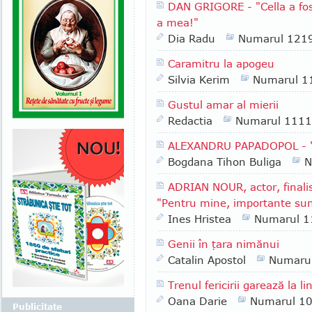
DAN GRIGORE - "Cella a fos
a mea!"
Dia Radu
Numarul 121
Caramitru la apogeu
Silvia Kerim
Numarul 1
Gustul amar al mierii
Redactia
Numarul 1111
ALEXANDRU PAPADOPOL - "D
Bogdana Tihon Buliga
N
ADRIAN NOUR, actor, finali
"Pentru mine, importante sunt
Ines Hristea
Numarul 1
Genii în ţara nimănui
Catalin Apostol
Numaru
Trenul fericirii garează la li
Oana Darie
Numarul 1
Publicitate