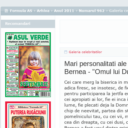
Formula AS
›
Arhiva
›
Anul 2011
›
Numarul 962
› Galeria ce
Recomandari
Galeria celebritatilor
Mari personalitati ale
Bernea - "Omul lui 
Cei care merg la biserica in 
adica firesc, se insotesc, de f
pentru participarea la jertfa e
cei apropiati ai lor, fie ei inca
lume, fie plecati deja la Domn
chip de neevitat, partea din 
pomelnicului tau, cu cei vii, 
cea din dreapta, cu cei dusi, 
Bernea a fost unul dintre prie