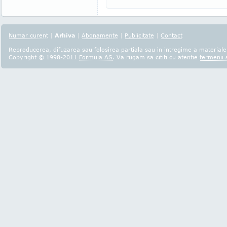
Numar curent
|
Arhiva
|
Abonamente
|
Publicitate
|
Contact
Reproducerea, difuzarea sau folosirea partiala sau in intregime a materialel
Copyright © 1998-2011
Formula AS
. Va rugam sa cititi cu atentie
termenii s