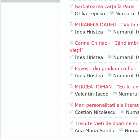
Sărbătoarea cărţii la Paris
Otilia Teposu
Numarul 
MIRABELA DAUER - "Viaţa me
Ines Hristea
Numarul 1
Corina Chiriac - "Când îmbr
vieţii”
Ines Hristea
Numarul 1
Poveşti din grădina cu flor
Ines Hristea
Numarul 1
MIRCEA ROMAN - "Eu le-am f
Valentin Iacob
Numarul
Mari personalitati ale liter
Costion Nicolescu
Numa
Trecute vieti de doamne si
Ana Maria Sandu
Numar