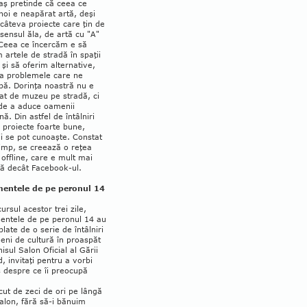
aş pretinde că ceea ce
oi e neapărat artă, deşi
 câteva proiecte care ţin de
 sensul ăla, de artă cu "A"
Ceea ce încercăm e să
artele de stradă în spaţii
 şi să oferim alternative,
 la problemele care ne
ă. Do­rinţa noastră nu e
at de muzeu pe stradă, ci
de a aduce oamenii
ă. Din astfel de în­tâlniri
i proiecte foarte bune,
 se pot cu­noaşte. Constat
timp, se creează o reţea
 offline, care e mult mai
tă decât Facebook-ul.
entele de pe peronul 14
ursul acestor trei zile,
entele de pe peronul 14 au
blate de o serie de întâlniri
eni de cultură în proaspăt
isul Salon Ofi­cial al Gării
, invitaţi pentru a vorbi
 despre ce îi preocupă
ut de zeci de ori pe lângă
alon, fără să-i bănuim