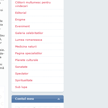
Cititorii multumesc pentru
n
vindecari
voi
Editorial
Enigme
de
uia
Eveniment
.
Galeria celebritatilor
 dau
ă,
Lumea romaneasca
ar
Medicina naturii
sie.
Pagina specialistilor
 de-
la
Planete culturale
ni
Sanatate
 mă
Spectator
Spiritualitate
Sub lupa
Contul meu