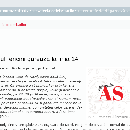
›
Numarul 1077
›
Galeria celebritatilor
› Trenul fericirii garează la
ria celebritatilor
ul fericirii garează la linia 14
entrul Vechi a putut, pot şi eu!
şa încheia Gara de Nord, acum două luni,
rea adresată pe Facebook tuturor celor interesaţi
ta ei. Ca urmare a răspunsurilor primite, s-a
datoare să-şi deschidă porţile, liniile şi peroanele
e invite, pe 28, 29 şi 30 iunie, să explorăm
ă va­goanele metaforicului Tren al Fericirii. Aveţi
 povestea peronului 14 şi gândurile cu care ne în­
, de-acum înainte, comunitatea celor care îşi de­
mpul, talentul şi experienţa pentru a face bine
tiului -
1914. Entuziasmul începutulu
mei, bine v-am găsit! Sunt eu, Gara de Nord. Ne ştim de-o viaţă. Tocmai de-ai
st greu să mă hotărăsc să vă scriu. Mi-era că am să par nu-ştiu-cum, că veţi z