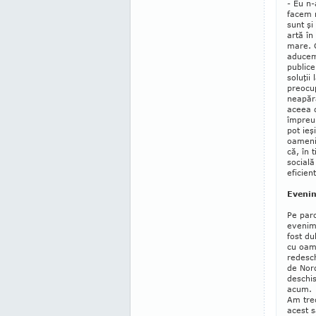
- Eu n-
facem n
sunt şi
artă în
mare. 
aducem 
publice
soluţii
preocup
neapăr
aceea 
împreun
pot ieş
oamenii
că, în 
socială
eficien
Evenim
Pe parc
evenim
fost du
cu oam
redesch
de Nord
deschis
acum.
Am trec
acest s