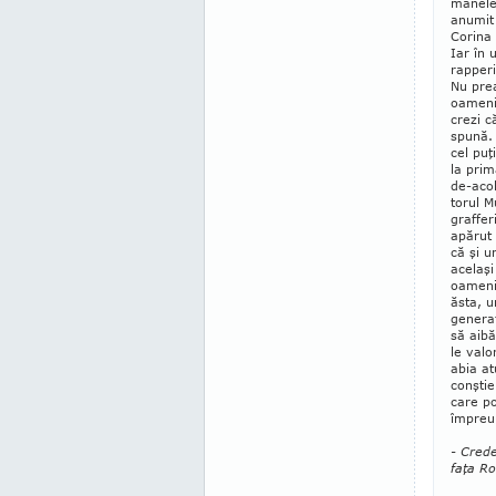
manele 
anumit
Corina 
Iar în 
rapperi
Nu pre
oameni 
crezi c
spună. 
cel puţ
la prim
de-acol
to­rul 
graffer
apărut 
că şi un
acelaşi
oamenil
ăsta, u
generaţ
să aibă
le valo
abia at
conştien
care po
împreu
- Crede
faţa R