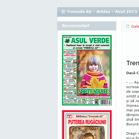
Formula AS
›
Arhiva
›
Anul 2013
Recomandari
Gale
Tren
Dacă C
- ... A
scrisoa
de soar
simţit 
şi să n
împreun
mai jos
tâmpină
dică ti
Bucureş
Dragii 
mi-a fo