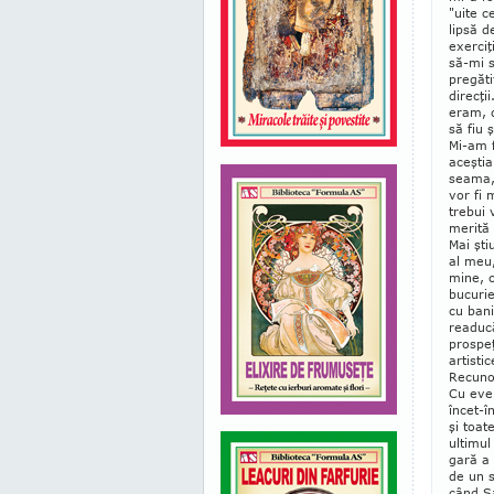
"uite c
lipsă d
exerciţ
să-mi 
pregăti
direcţi
eram, d
să fiu 
Mi-am f
aceştia
seama, 
vor fi 
trebui 
merită 
Mai şti
al meu,
mine, c
bucurie
cu bani
readucă
prospeţ
artisti
Recuno
Cu even
încet-î
şi toat
ultimul
gară a 
de un s
când Sa