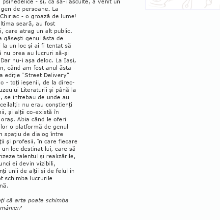
psihedelice - şi, ca să-i asculte, a venit un
 gen de persoane. La
Chiriac - o groază de lu­me!
ultima seară, au fost
i, care atrag un alt public.
a găseşti genul ăsta de
la un loc şi ai fi tentat să
ă nu prea au lucruri să-şi
Dar nu-i aşa deloc. La Iaşi,
in, când am fost anul ăsta -
a ediţie "Street Delivery"
o - toţi ieşenii, de la direc­
Muzeului Literaturii şi până la
i, se întrebau de unde au
ceilalţi: nu erau conştienţi
ii, şi alţii co-există în
 oraş. Abia când le oferi
or o platformă de ge­nul
n spaţiu de dialog între
ii şi profesii, în care fiecare
 un loc destinat lui, care să
rizeze talentul şi realizările,
unci ei devin vizibili,
ţi unii de alţii şi de felul în
t schimba lucrurile
nă.
ţi că arta poate schimba
omâniei?