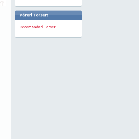
Păreri Torser!
Recomandari Torser