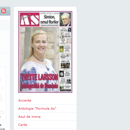
 linia 14
Accente
Antologie "Formula As"
Asul de inima
i
a
Carte
ice