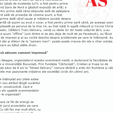
lui (ştiaţi de existenţa lui?); a fost pentru prima
nd Gara de Nord a găzduit ex­poziţii de artă; a
ntru prima dată când obişnuita sală de aşteptare
it sală de proiecţie de cinema scurt; a fost
prima dată când cauze şi iniţiative sociale despre
erită să auzim au avut o voce; a fost pentru prima oară când, pe aceeaşi scen
plasată pe peronul de la linia 14, au fost iubiţi în egală măsură şi Corina Chiri
eatic. Călătorii Train Delivery, veniţi cu ideile lor din toate colţurile ţării, s-au
t acum "offline" (unii dintre ei se ştiu deja de mult de pe Facebook), au făcut
de impresii şi şi-au vorbit deschis despre problemele pe care le întâmpină. A
t idei şi sfaturi de la "oameni mari"- poate-poate vreuna din ele e chiar soluţia
 care au bătut atâta drum.
 să aducem oamenii împreună"
n Neagoe, or­ga­nizatorul acestui eve­ni­ment inedit, e doc­to­rand la Facultatea de
ie a Universităţii Bucu­reşti. Prin Fundaţia "Căr­tu­reşti", Cristian şi trupa lui de
caţi aduc de 8 ani la "Street Delivery" ramura tâ­nără a artei din România şi câ­
ele mai pa­sio­nante iniţiative ale societăţii civile din ultimii ani.
a întâmplat aici zilele astea
 nou atribut lângă cuvântul
re: constructivă. Care e
ia din spatele evenimentelor
 le or­ganizaţi?
lace ce fel de energii se
în jurul proiectelor pe care
 Cu cât fac mai mult efort, cu