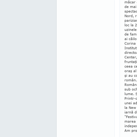
măcar e
de mai 
spectac
Nord, r
parizia
loc la 
uzinele
de fami
ai căilo
Corina 
Institu
directo
Center,
frun­ta
ceea ce
oraş al
şi au c
român. 
Români
sub o­c
lume. 
Printr-
unei ad
la New 
iarnă d
"Festiv
marea a
indepen
Am pro