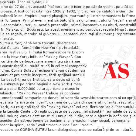
xistenţa. Închisă publicului
bine de 27 de ani, această încăpere are o istorie pe cât de veche, pe atât de
uloasă. A fost construită între 1926 şi 1932, în clădirea de călători a Gării de
ealizată în stil Empire - pereţi placaţi cu mar­mură şi lustre comandate la firma
nă Fontanne. Primul eveniment sărbătorit în salonul numit atunci "regal" a avu
21 decembrie 1928, cu ocazia prezentării primei locomotive cu aburi, construit
 N. Malaxa, din Bucureşti. La acest eveniment au participat regele Mihai I, însoţ
lia sa rega­lă, membri ai guvernului, se­natori, deputaţi şi nu­meroşi reprezenta
r ferate.
Şuteu a fost, până vara trecută, direc­toa­rea
tului Cultural Român din New York şi, totodată,
area Festivalului Filmului Ro­mâ­nesc de la Lincoln
 de la New York, intitulat "Making Waves". Con­
ţi cu tăierile de buget care ameninţau să năruie
 cons­truiseră cu multă trudă în cel mai competitiv
 lumii, Corina Şuteu şi echipa ei şi-au dat demisia
ontinuat proiectele începute, fără sprijinul statului
La despărţirea de Institut, ea a decis să pună
a culturală pe prima pagină a New York Times,
hii a peste 5.000.000 de artişti care o citesc în
Subiectul: "Making Waves" trebuie să continue!
o emo­ţio­nan­tă campanie de donaţii private via www.kickstarter.com şi cu spriji
e­vărate "ar­ma­te de îngeri", oameni de cultură din generaţii dife­rite, răzvrătiţi
York, au reuşit să facă din "Making Waves" cel mai fierbinte loc al începutului
e la Lincoln Cen­ter. O reală poveste de suc­ces, neîncăpută în jurnalele de ştiri
alul Making Waves este un studiu anual de 7 zile, care a aju­tat la definirea şi af
cestei ţări est-euro­pene ca bastion al cine­ma­ului incisiv so­cial, personal şi
dent în spirit", scria "Wall Street Journal" anul trecut.
vocat-o pe CORINA ŞUTEU la un dialog des­pre de ce cultură şi de ce natură.