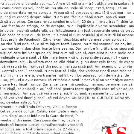
e-a apucat-o şi pe-asta acum...". Am o vârstă şi am trăit atâţia ani în izolare, î
e comu­ni­care cu voi, încât nici nu ştiu de unde să încep. Cred, totuşi, că un
iu de sin­ceritate ne va apropia. Vreau să vă vorbesc direct, fără ocolişuri, iar 
spuneţi ce credeţi despre mine. N-am mai făcut-o până acum, aşa că sunt
tă să aud orice. Cei care m-au condus în ultimii 20 de ani m-au tras în diferite
i. Am fost ba de stânga, ba de dreapta, m-au implicat în diverse scandaluri, un
e obicei, victimă cola­terală, dar întotdeauna am fost departe de ceea ce treb
şi de ceea ce sunt eu, de fapt: un simbol al Bucureş­tiului şi al culturii lui urbane
ăcut profil de Facebook. Când le-am dezvăluit intenţia mea unor apropiaţi,
 au zis: "Eşti nebună, o să te înjure toată lumea, nu-ţi dai seama?" Ba da, îmi
tocmai că-mi dau chiar foarte bine seama. Dar, printre înjurături, cu siguranţ
mulţi cei care îmi vor spune civilizat cum mă văd ei, care sunt bubele mele ce 
vindecate şi care sunt părţile mele bune - că oi avea şi de-astea, nu? - care
dezvoltate. Ştiu, la vârsta mea se văd ridurile, şi nu doar cele fancy, de expre
u că vreau să fiu frumoasă din nou şi mai ştiu şi că pot. Am exemplul unui văr
 Centrul Vechi îl cheamă. N-am fost să-l văd, dar vorbesc tinerii care trec pe 
ă din ruina care era, s-a transformat într-un loc pi­toresc, plin de viaţă şi de
. Da, ştiu, el a avut norocul că Primăria a avut iniţiativă şi au venit nişte oame
, care l-au făcut frumos. Dar şi cei care mă conduc, mai nou, pe mine, vor să
 la viaţă, chiar dacă n-au încă banii pentru toate ope­raţiile care-mi vor aduce
imea înapoi. Am au­zit că voi avea şi eu, în curând, evenimente culturale şi
ce, că vor veni tineri şi copii, că voi deveni UN SPAŢIU AL CUL­TU­RII URBANE.
sc, de-abia aştept. Voi?
imentul numit Train Delivery, visul ei începe
ncet să prindă contur. Călători din toate vre­murile
e locurile şi-au dat întâlnire la Gara de Nord, în
 weekend din iunie. Curajoasă din fire, bătrâna
decis să încerce lucruri nemaiîn­cercate vreo­da­tă
imbol ca ea: a fost prima dată după 27 de ani,
lonul Oficial al Gării de Nord a fost deschis