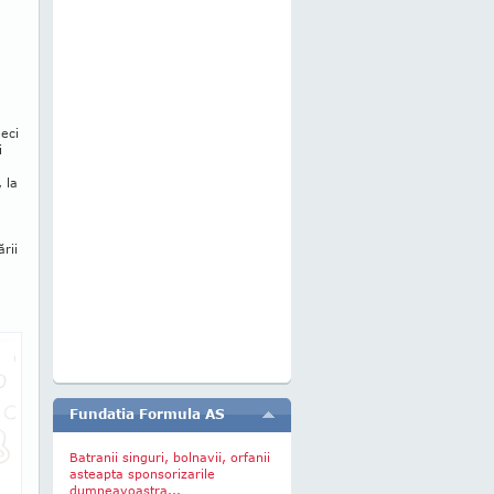
leci
i
, la
rii
Fundatia Formula AS
Batranii singuri, bolnavii, orfanii
asteapta sponsorizarile
dumneavoastra...