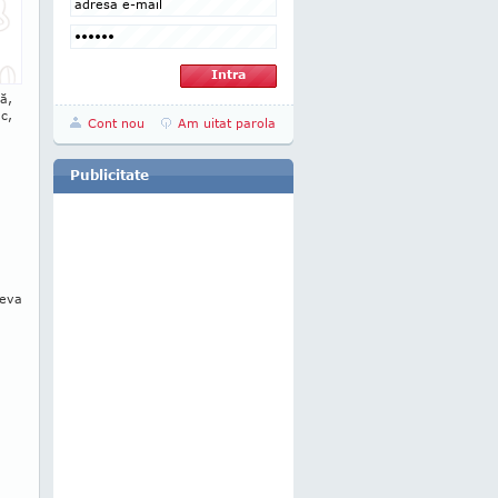
ă,
ac,
Cont nou
Am uitat parola
u
Publicitate
teva