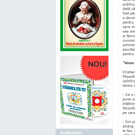
publicu
dată câ
fost pe
a deven
pentru 
care m
cea am­
şi Norz
cunoscu
schimb 
asculta
pentru
"Vrem
Cristia
Filo­sof
neînfri
dintre c
- Ce s-
pune un
întâlni
filosof
pe care
- Îmi p
strâng 
le fac.
Publicitate