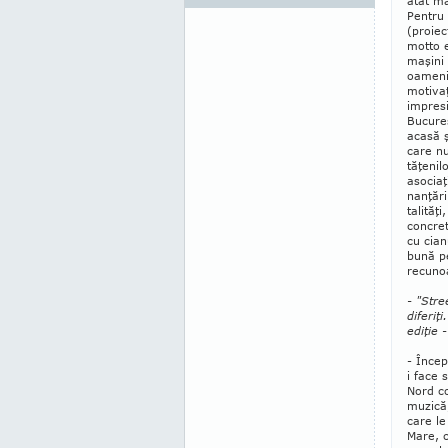
atât m
Pentru 
(proiec
motto e
maşini
oameni"
motivaţ
im­pres
Bucu­re
acasă ş
care nu
tăţenil
asociaţ
nanţăr
talităţ
concret
cu cian
bună pe
recuno
- "Stre
diferiţ
ediţie 
- Încep
i face 
Nord co
muzică,
care le
Mare, c