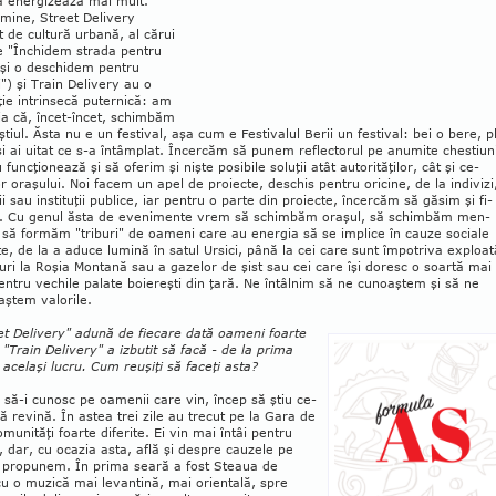
ă energizează mai mult.
mine, Street De­livery
t de cultură ur­bană, al cărui
 "În­chi­dem strada pentru
 şi o deschidem pentru
) şi Train Delivery au o
ie intrinsecă puternică: am
ia că, încet-încet, schim­băm
ştiul. Ăsta nu e un festival, aşa cum e Festivalul Berii un festival: bei o bere, p
i ai uitat ce s-a întâmplat. Încercăm să punem reflectorul pe anumite ches­tiun
 funcţionează şi să oferim şi nişte po­sibile so­luţii atât autorităţilor, cât şi ce­
or oraşu­lui. Noi facem un apel de pro­iecte, deschis pentru ori­cine, de la indivizi
ii sau instituţii pu­blice, iar pentru o parte din proiecte, încercăm să gă­sim şi fi­
i. Cu genul ăsta de evenimente vrem să schim­băm oraşul, să schimbăm men­
i, să formăm "tri­buri" de oameni care au ener­gia să se implice în cauze sociale
e, de la a aduce lumină în satul Ursici, până la cei care sunt îm­potriva exploată
uri la Roşia Montană sau a gazelor de şist sau cei care îşi doresc o soartă mai
ntru vechile palate bo­iereşti din ţară. Ne întâlnim să ne cunoaştem şi să ne
aştem valorile.
et Delivery" adună de fiecare dată oameni foarte
i. "Train Delivery" a izbutit să facă - de la prima
- acelaşi lucru. Cum reuşiţi să faceţi asta?
 să-i cunosc pe oamenii care vin, încep să ştiu ce-
să revină. În astea trei zile au trecut pe la Gara de
munităţi foarte diferite. Ei vin mai întâi pentru
 dar, cu ocazia asta, află şi despre cauzele pe
 pro­punem. În prima seară a fost Steaua de
u o muzică mai levantină, mai orientală, spre