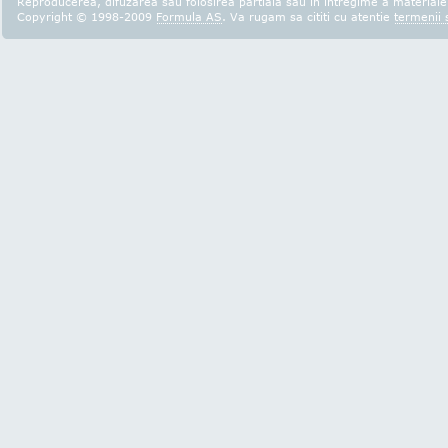
Reproducerea, difuzarea sau folosirea partiala sau in intregime a materialel
Copyright © 1998-2009
Formula AS
. Va rugam sa cititi cu atentie
termenii s