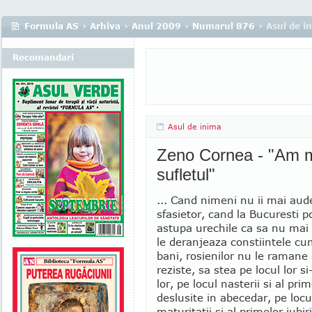
Formula AS
›
Arhiva
›
Anul 2009
›
Numarul 876
› Asul de i
Recomandari
Asul de inima
Zeno Cornea - "Am m
sufletul"
... Cand nimeni nu ii mai aud
sfasietor, cand la Bucuresti pol
astupa urechile ca sa nu mai
le deranjeaza constiintele c
bani, rosienilor nu le ramane
reziste, sa stea pe locul lor si-
lor, pe locul nasterii si al pri
deslusite in abecedar, pe locul
maturitatii si al primelor iubiri