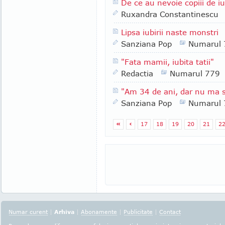
De ce au nevoie copiii de iu
Ruxandra Constantinescu
Lipsa iubirii naste monstri
Sanziana Pop
Numarul 
"Fata mamii, iubita tatii"
Redactia
Numarul 779
"Am 34 de ani, dar nu ma si
Sanziana Pop
Numarul 
«
‹
17
18
19
20
21
2
Numar curent
|
Arhiva
|
Abonamente
|
Publicitate
|
Contact