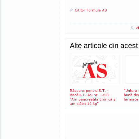
Cititor Formula AS
V
Alte articole din aces
Răspuns pentru S.T. -
"Untura 
Bacău, F. AS nr. 1358 -
bună dec
"Am pancreatită cronică şi
farmaceu
am slăbit 10 kg"