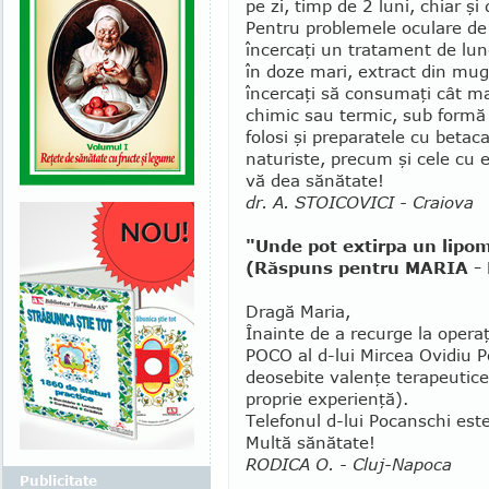
pe zi, timp de 2 luni, chiar şi
Pentru problemele oculare de 
încercaţi un tratament de lung
în doze mari, ex­tract din mugu
încercaţi să consumaţi cât ma
chimic sau termic, sub formă 
folosi şi preparatele cu betac
naturiste, precum şi cele cu 
vă dea sănătate!
dr. A. STOICOVICI - Craiova
"Unde pot extirpa un lipo
(Răspuns pentru MARIA - P
Dragă Maria,
Înainte de a recurge la operaţ
POCO al d-lui Mircea Ovidiu P
deosebite valenţe terapeutice 
proprie experienţă).
Telefonul d-lui Pocanschi e
Multă sănătate!
RODICA O. - Cluj-Napoca
Publicitate