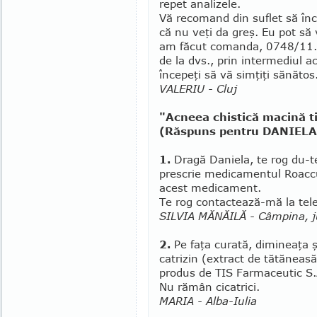
repet analizele.
Vă recomand din suflet să înc
că nu veţi da greş. Eu pot să
am făcut comanda, 0748/11.2
de la dvs., prin intermediul a
începeţi să vă simţiţi sănătos
VALERIU - Cluj
"Acneea chistică macină ti
(Răspuns pentru DANIELA -
1.
Dragă Daniela, te rog du-te
prescrie medicamentul Roacc
acest medica­ment.
Te rog contactează-mă la tel
SILVIA MĂNĂILĂ - Câmpina, j
2.
Pe faţa curată, dimineaţa ş
catrizin (extract de tătăneasă
produs de TIS Farmaceutic S.A
Nu rămân cicatrici.
MARIA - Alba-Iulia