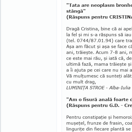
"Tata are neoplasm bronho
stângă"
(Răspuns pentru CRISTINA
Dragă Cristina, bine că ai ape
la fel şi mi s-a răspuns să i
(tel. 0744/87.01.94) care tra
Aşa am făcut şi aşa se face
ani, trăieşte. Acum 7-8 ani,
ce este mai rău, şi iată că, 
ultimă fază, mama tră­ieşte şi
a îi ajuta pe cei care nu mai
Vă mulţumesc că sunteţi alăt
cu mult drag,
LUMINIŢA STROE - Alba-Iulia
"Am o fisură anală foarte
(Răspuns pentru G.D. - Cre
Pentru constipaţie şi hemoroizi
muşeţel, frunze de frasin, coa
linguriţe din fie­care plantă s