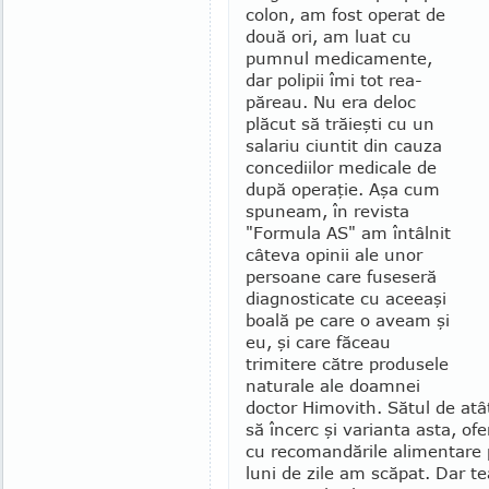
colon, am fost operat de
două ori, am luat cu
pumnul me­dicamente,
dar polipii îmi tot rea­
păreau. Nu era deloc
plăcut să tră­ieşti cu un
salariu ciuntit din cauza
concediilor medicale de
după ope­raţie. Aşa cum
spuneam, în revista
"Formula AS" am întâlnit
câteva opinii ale unor
persoane care fuse­seră
diagnosticate cu aceeaşi
boală pe care o aveam şi
eu, şi care făceau
trimitere către produsele
natu­rale ale doamnei
doctor Himovith. Sătul de at
să încerc şi varianta asta, of
cu recomandările alimentare 
luni de zile am scăpat. Dar t