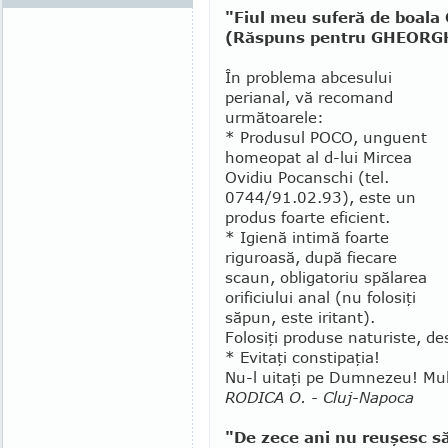
"Fiul meu suferă de boala 
(Răspuns pentru GHEORGHE
În problema abcesului
perianal, vă recomand
următoarele:
* Produsul POCO, unguent
homeopat al d-lui Mircea
Ovidiu Pocanschi (tel.
0744/91.02.93), este un
produs foarte eficient.
* Igienă intimă foarte
riguroasă, după fiecare
scaun, obligatoriu spălarea
orificiului anal (nu fo­losiţi
săpun, este iritant).
Folosiţi produse naturiste, de
* Evitaţi constipaţia!
Nu-l uitaţi pe Dumnezeu! Mul
RODICA O. - Cluj-Napoca
"De zece ani nu reuşesc s