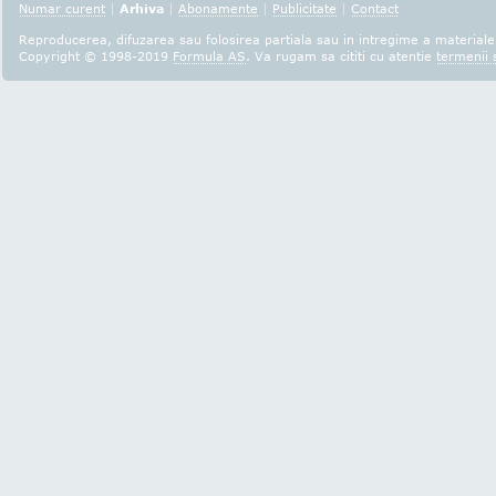
Numar curent
|
Arhiva
|
Abonamente
|
Publicitate
|
Contact
Reproducerea, difuzarea sau folosirea partiala sau in intregime a materialel
Copyright © 1998-2019
Formula AS
. Va rugam sa cititi cu atentie
termenii s