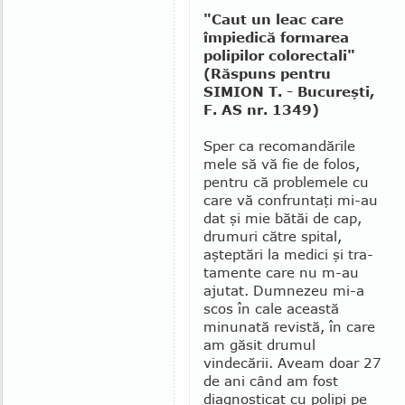
"Caut un leac care
împiedică formarea
polipilor colorectali"
(Răspuns pentru
SIMION T. - Bucureşti,
F. AS nr. 1349)
Sper ca recomandările
mele să vă fie de folos,
pentru că problemele cu
care vă confruntaţi mi-au
dat şi mie bătăi de cap,
drumuri către spital,
aşteptări la medici şi tra­
tamente care nu m-au
ajutat. Dum­nezeu mi-a
scos în cale această
minunată revistă, în care
am găsit drumul
vindecării. Aveam doar 27
de ani când am fost
diagnosticat cu polipi pe