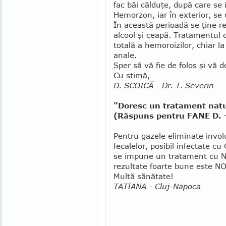
fac băi călduţe, după care se
Hemorzon, iar în exterior, s
În această perioadă se ţine re
alcool şi ceapă. Tratamentul
totală a hemoroizilor, chiar la 
anale.
Sper să vă fie de folos şi vă 
Cu stimă,
D. SCOICĂ - Dr. T. Severin
"Doresc un tratament natu
(Răspuns pentru FANE D. - 
Pentru gazele eliminate involu
fecalelor, posibil infectate cu
se impune un tratament cu Niz
rezultate foarte bune este N
Multă sănătate!
TATIANA - Cluj-Napoca