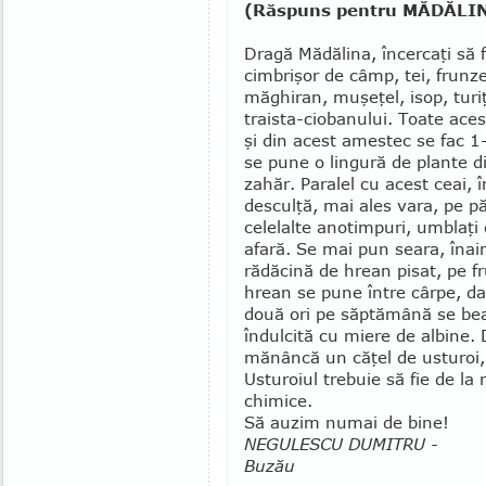
(Răspuns pentru MĂDĂLINA
Dragă Mădălina, încercaţi să 
cimbrişor de câmp, tei, frunze
măghiran, muşe­ţel, isop, turi
traista-cioba­nului. Toa­te ac
şi din acest amestec se fac 1
se pune o lingură de plante d
zahăr. Paralel cu acest ceai, 
desculţă, mai ales vara, pe pă
celelalte ano­timpuri, umblaţi
afară. Se mai pun seara, înai
rădăcină de hrean pisat, pe fr
hrean se pune între cârpe, d
două ori pe săptămână se bea
îndulcită cu miere de albine.
mănâncă un căţel de usturoi, o
Usturoiul trebuie să fie de la
chimice.
Să auzim numai de bine!
NEGULESCU DUMITRU -
Buzău