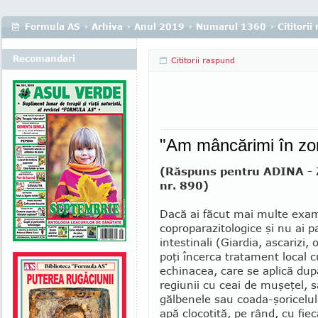
Formula AS
›
Arhiva
›
Anul 2019
›
Numarul 1360
›
Cititori
Recomandari
Cititorii raspund
"Am mâncărimi în zon
(Răspuns pentru ADINA - Z
nr. 890)
Dacă ai făcut mai multe exa
copropara­zitologice şi nu ai pa
intestinali (Giardia, ascarizi, o
poţi încerca tratament local
echinacea, care se aplică dup
regiunii cu ceai de muşeţel, 
gălbenele sau coada-şoricelulu
apă clocotită, pe rând, cu fiec