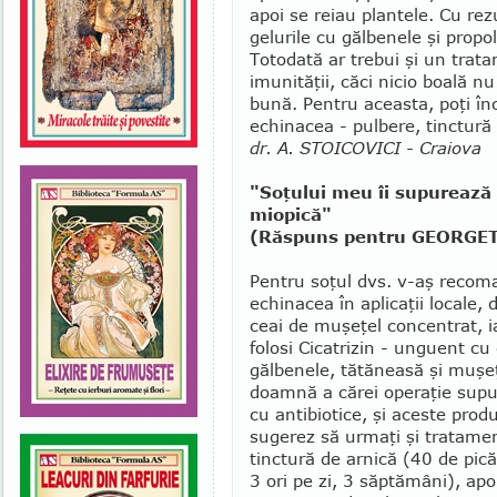
apoi se reiau plantele. Cu re
gelurile cu gălbenele şi propol
Totodată ar trebui şi un trat
imunităţii, căci nicio boală n
bună. Pentru aceasta, poţi î
echinacea - pulbere, tinctură 
dr. A. STOICOVICI - Craiova
"Soţului meu îi supurează 
miopică"
(Răspuns pentru GEORGETA 
Pentru soţul dvs. v-aş recom
echinacea în aplicaţii locale, 
ceai de muşeţel con­centrat, 
folosi Cicatrizin - unguent cu
gălbenele, tătăneasă şi muşeţe
doamnă a cărei operaţie supu
cu antibiotice, şi aceste prod
sugerez să urmaţi şi tratamen
tinctură de arnică (40 de pică
3 ori pe zi, 3 săptămâni), apoi