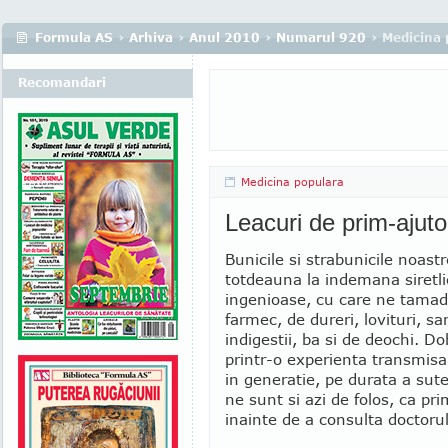
Formula AS
›
Arhiva
›
Anul 2010
›
Numarul 920
› Medicina 
Recomandari
Medicina populara
Leacuri de prim-ajuto
Bunicile si strabunicile noast
totdeauna la indemana siretli
ingenioase, cu care ne tamad
farmec, de dureri, lovituri, sa
indigestii, ba si de deochi. D
printr-o experienta transmisa
in generatie, pe durata a sute
ne sunt si azi de folos, ca pr
inainte de a consulta doctoru