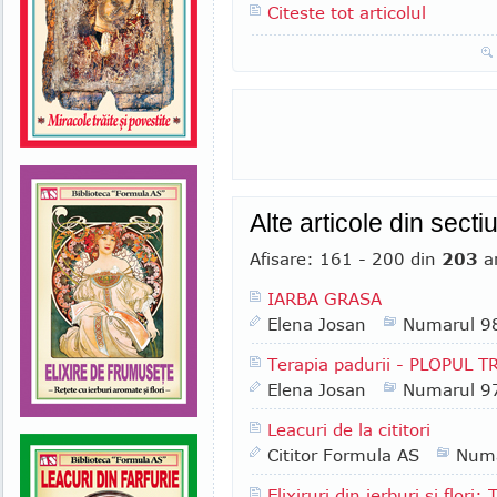
Citeste tot articolul
Alte articole din sect
Afisare: 161 - 200 din
203
ar
IARBA GRASA
Elena Josan
Numarul 9
Terapia padurii - PLOPUL
Elena Josan
Numarul 9
Leacuri de la cititori
Cititor Formula AS
Numa
Elixiruri din ierburi si flor