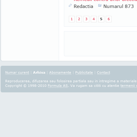
Redactia
Numarul 873
1
2
3
4
5
6
Numar curent
|
Arhiva
|
Abonamente
|
Publicitate
|
Contact
Reproducerea, difuzarea sau folosirea partiala sau in intregime a materialel
Copyright © 1998-2010
Formula AS
. Va rugam sa cititi cu atentie
termenii s