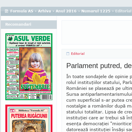
Formula AS
›
Arhiva
›
Anul 2016
›
Numarul 1225
› Editorial
Recomandari
Editorial
Parlament putred, d
În toate sondajele de opinie p
rolul institu­ţiilor statului, Pa
României se plasează pe ultim
Sursa antiparlamentarismului
cum superficial s-ar putea cr
nostalgie a românilor după ma
statului totalitar. Lipsa de cre
insti­tuţiei care ar trebui să î
esenţa democraţiei "mioritice
datorează instituţiei însăşi sa