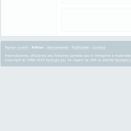
Numar curent
|
Arhiva
|
Abonamente
|
Publicitate
|
Contact
Reproducerea, difuzarea sau folosirea partiala sau in intregime a materialel
Copyright © 1998-2016
Formula AS
. Va rugam sa cititi cu atentie
termenii s