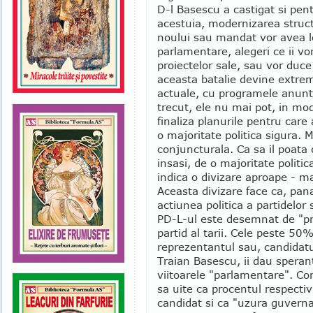
D-l Basescu a castigat si pen
acestuia, modernizarea struct
noului sau mandat vor avea loc
parlamentare, alegeri ce ii vor
proiectelor sale, sau vor duce 
aceasta batalie devine extrem
actuale, cu programele anunt
trecut, ele nu mai pot, in mo
finaliza planurile pentru care
o majoritate politica sigura. M
conjuncturala. Ca sa il poata 
insasi, de o majoritate politic
indica o divizare aproape - ma
Aceasta divizare face ca, pana
actiunea politica a partidelor s
PD-L-ul este desemnat de "pr
partid al tarii. Cele peste 50
reprezentantul sau, candidat
Traian Basescu, ii dau speran
viitoarele "parlamentare". Co
sa uite ca procentul respectiv 
candidat si ca "uzura guvernar