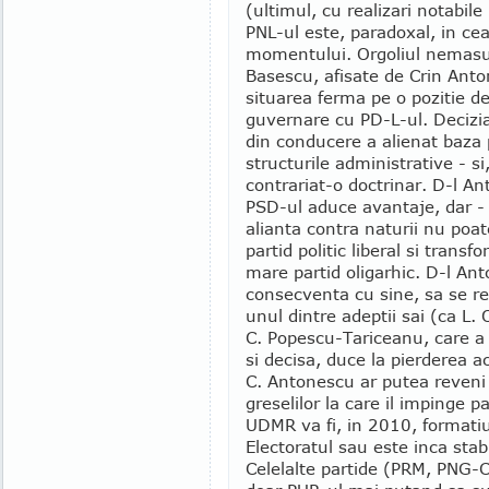
(ultimul, cu realizari notabil
PNL-ul este, paradoxal, in ce
momentului. Orgoliul nemasur
Basescu, afisate de Crin Anton
situarea ferma pe o pozitie de
guvernare cu PD-L-ul. Decizia 
din conducere a alienat baza p
structurile administrative - si
contrariat-o doctrinar. D-l An
PSD-ul aduce avantaje, dar -
alianta contra naturii nu poa
partid politic liberal si trans
mare partid oligarhic. D-l An
consecventa cu sine, sa se re
unul dintre adeptii sai (ca L.
C. Popescu-Tariceanu, care a i
si decisa, duce la pierderea a
C. Antonescu ar putea reveni l
greselilor la care il impinge p
UDMR va fi, in 2010, formati
Electoratul sau este inca stab
Celelalte partide (PRM, PNG-CD