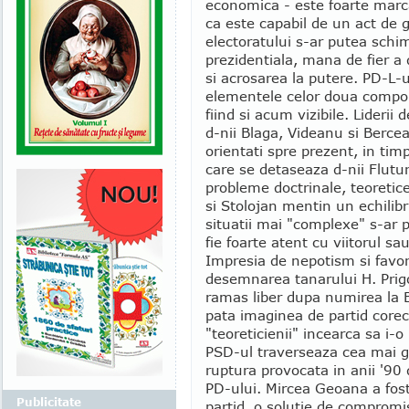
economica - este foarte mar
ca este capabil de un act de g
electoratului s-ar putea schi
prezidentiala, mana de fier a
si acrosarea la putere. PD-L-
elementele celor doua compone
fiind si acum vizibile. Lideri
d-nii Blaga, Videanu si Bercea
orientati spre prezent, in timp 
care se detaseaza d-nii Flutur
probleme doctrinale, teoretice
si Stolojan mentin un echilibr
situatii mai "complexe" s-ar 
fie foarte atent cu viitorul s
Impresia de nepotism si favori
desemnarea tanarului H. Prig
ramas liber dupa numirea la 
pata imaginea de partid corect
"teoreticienii" incearca sa i-
PSD-ul traverseaza cea mai gr
ruptura provocata in anii '90 
PD-ului. Mircea Geoana a fost
Publicitate
partid, o solutie de compromi