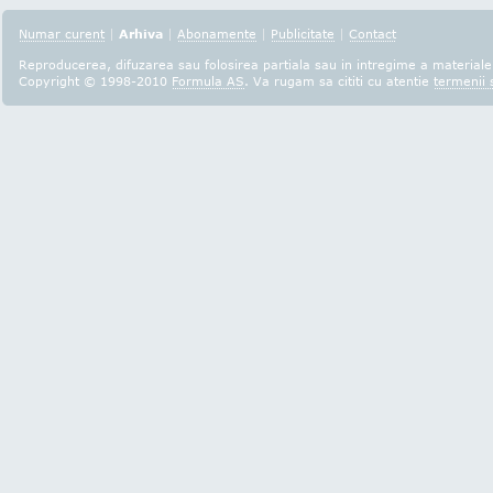
Numar curent
|
Arhiva
|
Abonamente
|
Publicitate
|
Contact
Reproducerea, difuzarea sau folosirea partiala sau in intregime a materialel
Copyright © 1998-2010
Formula AS
. Va rugam sa cititi cu atentie
termenii s