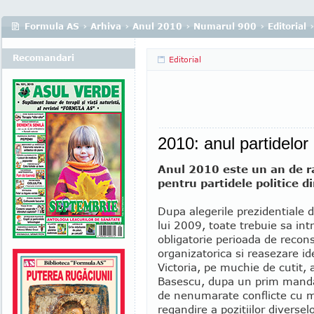
Formula AS
›
Arhiva
›
Anul 2010
›
Numarul 900
›
Editorial
Recomandari
Editorial
2010: anul partidelor
Anul 2010 este un an de r
pentru partidele politice 
Dupa alegerile prezidentiale de
lui 2009, toate trebuie sa intr
obligatorie perioada de recons
organizatorica si reasezare id
Victoria, pe muchie de cutit, 
Basescu, dupa un prim manda
de nenumarate conflicte cu ma
regandire a pozitiilor diversel