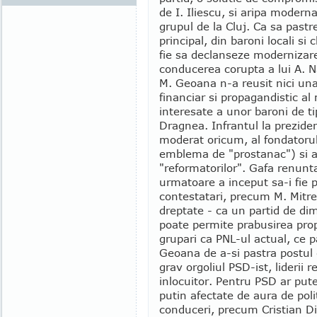
de I. Iliescu, si aripa modern
grupul de la Cluj. Ca sa pastre
principal, din baroni locali si 
fie sa declanseze modernizare
conducerea corupta a lui A. Na
M. Geoana n-a reusit nici una,
financiar si propagandistic al 
interesate a unor baroni de t
Dragnea. Infrantul la preziden
moderat oricum, al fondatorulu
emblema de "prostanac") si a 
"reformatorilor". Gafa renunta
urmatoare a inceput sa-i fie p
contestatari, precum M. Mitre
dreptate - ca un partid de di
poate permite prabusirea propri
grupari ca PNL-ul actual, ce p
Geoana de a-si pastra postul d
grav orgoliul PSD-ist, liderii 
inlocuitor. Pentru PSD ar put
putin afectate de aura de poli
conduceri, precum Cristian D