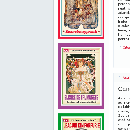
potopit
neatins
adancit
necupri
limba n
a calca
lumii,
l-a inv
pentru 
Cite
Asul
Can
As vre
au incr
ca iub
exista,
Stiu ca
cred ca
o fire 
cer sa 