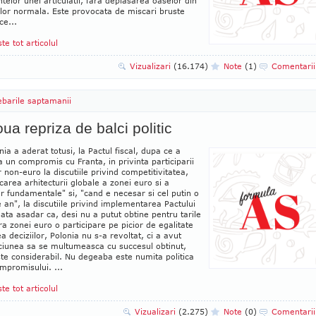
telor unei articulatii, fara deplasarea oaselor din
 lor normala. Este provocata de miscari bruste
ce...
ste tot articolul
Vizualizari
(16.174)
Note
(1)
Comentari
ebarile saptamanii
ua repriza de balci politic
onia a aderat totusi, la Pactul fiscal, dupa ce a
a un compromis cu Franta, in privinta participarii
r non-euro la discutiile privind competitivitatea,
carea arhitecturii globale a zonei euro si a
or fundamentale" si, "cand e necesar si cel putin o
 an", la discutiile privind implementarea Pactului
 Iata asadar ca, desi nu a putut obtine pentru tarile
ra zonei euro o participare pe picior de egalitate
ea deciziilor, Polonia nu s-a revoltat, ci a avut
pciunea sa se multumeasca cu succesul obtinut,
te considerabil. Nu degeaba este numita politica
mpromisului. ...
ste tot articolul
Vizualizari
(2.275)
Note
(0)
Comentari