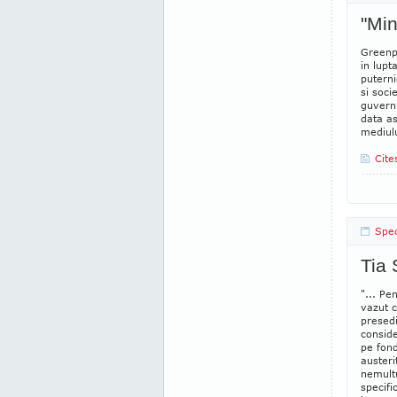
"Min
Greenpe
in lupt
puterni
si soci
guvernu
data as
mediulu
Cite
Spec
Tia 
"... Pe
vazut c
presedi
conside
pe fon
austeri
nemult
specifi