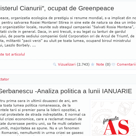
isterul Cianurii", ocupat de Greenpeace
ace, organizatia ecologica de prestigiu si renume mondial, s-a implicat din n
a pentru salvarea Rosiei Montane! Stirea in sine este de natura sa dea un imbo
c organizatiilor locale, reunite sub steagul campaniei "Salvati Rosia Montana",
etatii civile in general. Daca, in anii trecuti, s-au legat cu lanturi de gardul
lui, de poarta sediului companiei Gold Corporation ori de Arcul de Triumf, de
ta, militantii "pacii verzi" au uluit pe toata lumea, ocupand biroul ministrului
i, Laszlo Borbely. ...
ste tot articolul
Vizualizari
(2.743)
Note
(0)
Comentari
tator
Serbanescu -Analiza politica a lunii IANUARIE
ntru prima oara in ultimii douazeci de ani, am
a toata lumea politica romaneasca, de la
ntele tarii si premier pana la liderii opozitiei, a
rat protestele de strada indreptatite. E normal ca
dul crizei economice, care a reclamat masuri de
tate dureroase pentru unii, sa fie multi cetateni
umiti, majoritatea as spune. Nu e un fenomen
c Romaniei, nemultumiti in urma crizei se gasesc