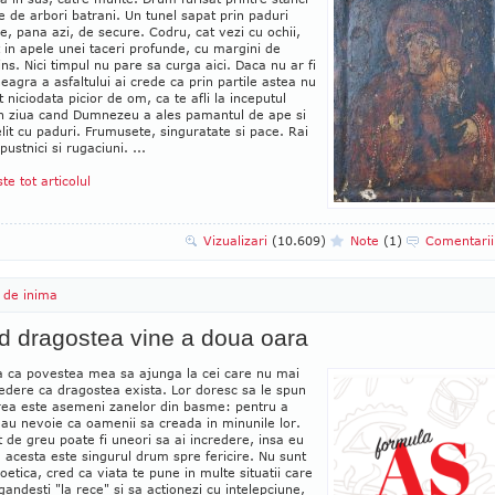
e de arbori batrani. Un tunel sapat prin paduri
e, pana azi, de secure. Codru, cat vezi cu ochii,
 in apele unei taceri profunde, cu margini de
ns. Nici timpul nu pare sa curga aici. Daca nu ar fi
eagra a asfaltului ai crede ca prin partile astea nu
t niciodata picior de om, ca te afli la inceputul
 in ziua cand Dumnezeu a ales pamantul de ape si
elit cu paduri. Frumusete, singuratate si pace. Rai
pustnici si rugaciuni. ...
ste tot articolul
Vizualizari
(10.609)
Note
(1)
Comentari
 de inima
d dragostea vine a doua oara
a ca povestea mea sa ajunga la cei care nu mai
edere ca dragostea exista. Lor doresc sa le spun
irea este asemeni zanelor din basme: pentru a
 au nevoie ca oamenii sa creada in minunile lor.
t de greu poate fi uneori sa ai incredere, insa eu
 acesta este singurul drum spre fericire. Nu sunt
poetica, cred ca viata te pune in multe situatii care
gandesti "la rece" si sa actionezi cu intelepciune,