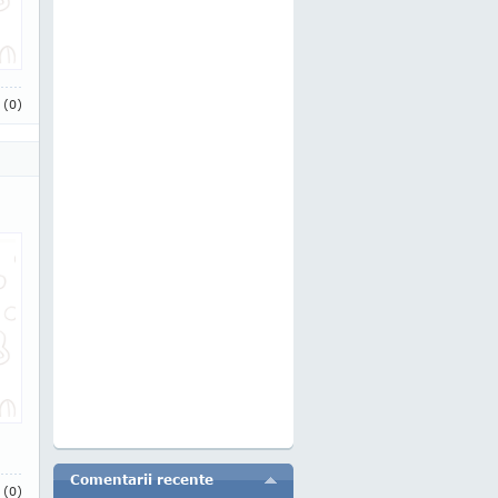
i
(0)
Comentarii recente
i
(0)