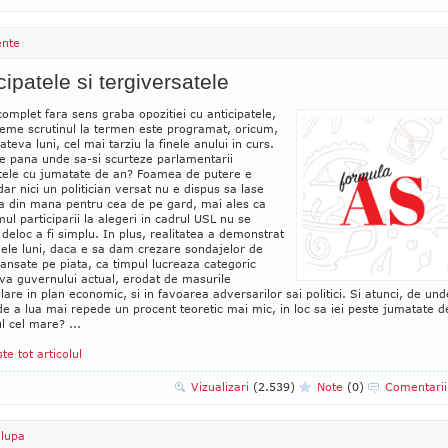
ente
cipatele si tergiversatele
omplet fara sens graba opozitiei cu anticipatele,
reme scrutinul la termen este programat, oricum,
ateva luni, cel mai tarziu la finele anului in curs.
e pana unde sa-si scurteze parlamentarii
ele cu jumatate de an? Foamea de putere e
ar nici un politician versat nu e dispus sa lase
a din mana pentru cea de pe gard, mai ales ca
mul participarii la alegeri in cadrul USL nu se
deloc a fi simplu. In plus, realitatea a demonstrat
mele luni, daca e sa dam crezare sondajelor de
lansate pe piata, ca timpul lucreaza categoric
va guvernului actual, erodat de masurile
are in plan economic, si in favoarea adversarilor sai politici. Si atunci, de und
e a lua mai repede un procent teoretic mai mic, in loc sa iei peste jumatate d
l cel mare? ...
ste tot articolul
Vizualizari
(2.539)
Note
(0)
Comentari
lupa