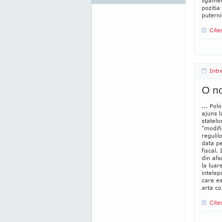
ligamen
pozitia
puterni
Cite
Intr
O no
... Pol
ajuns l
statelo
"modifi
regulil
data pe
fiscal.
din afa
la luar
intele
care es
arta co
Cite