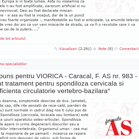
a Europa si in toata lumea. Asta nu inseamna ca
ele n-au fost amplificate, oarecum artificial si nu
 nevinovat. Desi au fost declarate miscari
e - si asa au fost la inceput, dar de la un punct
erau foarte organizate -, manifestatiile au fost si anticipate. La anumite televizi
e vreo doi ani ca vor veni miscarile de strada, ca va fi o revolutie care ii va
e cei de la putere. ..."
ste tot articolul
Vizualizari
(2.291)
Note
(0)
Comentari
na specialistilor
uns pentru VIORICA - Caracal, F. AS nr. 983 -
t tratament pentru spondiloza cervicala si
ficienta circulatorie vertebro-bazilara"
a doamna, simptomele descrise de dvs. (ameteli,
de cap, dife rite senzatii de rece-cald, pierderi de
ru) sunt normale in cadrul diag nos ti cului pus de
Spondiloza (cervicala, toracala sau lombara) este
a uzurii aparatului osteo-articular. Spondiloza
la apare in urma degenerarii discurilor sau a
atiilor intervertebrale. Organismul uman - cea mai
c ta masinarie de pe pamant - incearca sa repare
eficit prin depuneri de calciu, sub forma de