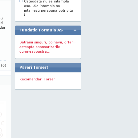
Cateodata nu se intampla
asa...Se intampla sa
intalnesti persoana potrivita
i...
ou
ld
 dar
Fundatia Formula AS
Batranii singuri, bolnavii, orfanii
asteapta sponsorizarile
dumneavoastra...
i
(0)
Păreri Torser!
Recomandari Torser