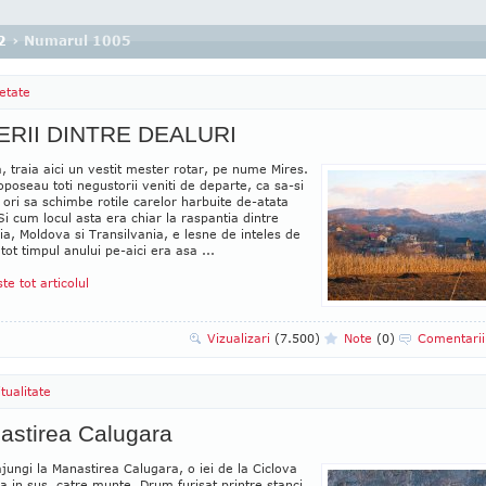
2
› Numarul 1005
etate
ERII DINTRE DEALURI
 traia aici un vestit mester rotar, pe nume Mires.
oposeau toti negustorii veniti de departe, ca sa-si
ori sa schimbe rotile carelor harbuite de-atata
i cum locul asta era chiar la raspantia dintre
a, Moldova si Transilvania, e lesne de inteles de
tot timpul anului pe-aici era asa ...
ste tot articolul
Vizualizari
(7.500)
Note
(0)
Comentari
itualitate
astirea Calugara
jungi la Manastirea Calugara, o iei de la Ciclova
 in sus, catre munte. Drum furisat printre stanci