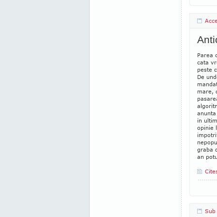
Acc
Anti
Parea c
cata v
peste c
De und
mandat
mare, d
pasare
algorit
anunta 
in ulti
opinie 
impotri
nepopul
graba d
an potu
Cite
Sub 