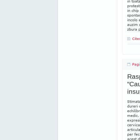
in toat
protest
in chip
spontan
incolo 
auzim d
zbura p
Cite
Pagi
Rasp
"Cau
insu
Stimat
dureri 
echilib
medic. 
expresi
cervica
articul
per fe
acest d