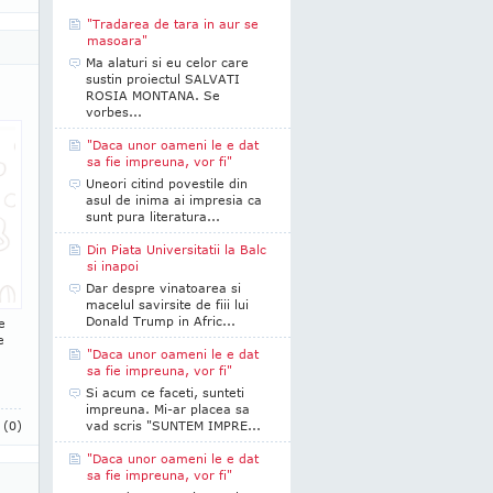
"Tradarea de tara in aur se
masoara"
Ma alaturi si eu celor care
sustin proiectul SALVATI
ROSIA MONTANA. Se
vorbes...
"Daca unor oameni le e dat
sa fie impreuna, vor fi"
Uneori citind povestile din
asul de inima ai impresia ca
sunt pura literatura...
Din Piata Universitatii la Balc
si inapoi
Dar despre vinatoarea si
macelul savirsite de fiii lui
Donald Trump in Afric...
e
e
"Daca unor oameni le e dat
sa fie impreuna, vor fi"
Si acum ce faceti, sunteti
impreuna. Mi-ar placea sa
i
(0)
vad scris "SUNTEM IMPRE...
"Daca unor oameni le e dat
sa fie impreuna, vor fi"