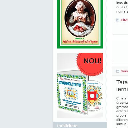
insa dr
nu as f
numarat
Cite
San
Tata
ierni
Cine a 
urgente
gramada
entorse
proble
diferen
lamuri 
Publicitate