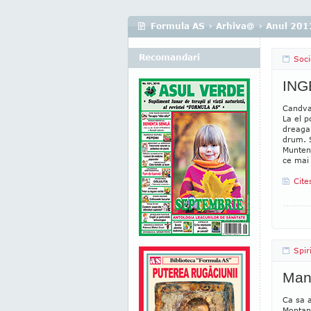
Formula AS
›
Arhiva@
›
Anul 201
Recomandari
Soci
ING
Candva,
La el p
dreaga 
drum. S
Munteni
ce mai 
Cite
Spir
Man
Ca sa a
Montana