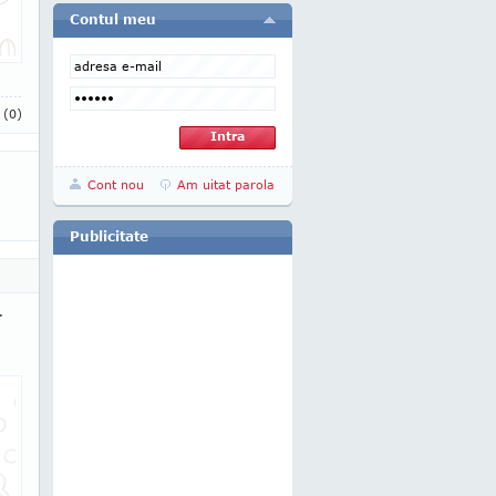
Contul meu
i
(0)
Cont nou
Am uitat parola
Publicitate
r