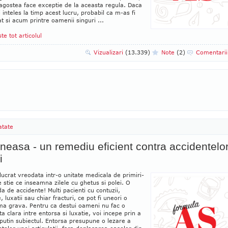
agostea face exceptie de la aceasta regula. Daca
i inteles la timp acest lucru, probabil ca m-as fi
 si acum printre oamenii singuri ...
ste tot articolul
Vizualizari
(13.339)
Note
(2)
Comentari
atate
neasa - un remediu eficient contra accidentelo
i
lucrat vreodata intr-o unitate medicala de primiri-
 stie ce inseamna zilele cu ghetus si polei. O
 de accidente! Multi pacienti cu contuzii,
, luxatii sau chiar fracturi, ce pot fi uneori o
ma grava. Pentru ca destui oameni nu fac o
ta clara intre entorsa si luxatie, voi incepe prin a
putin subiectul. Entorsa presupune o lezare a