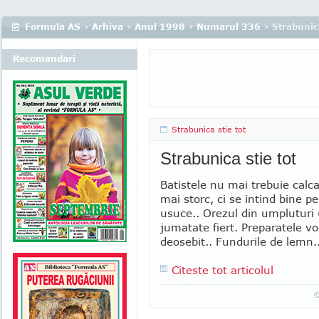
Formula AS
›
Arhiva
›
Anul 1998
›
Numarul 336
› Strabunica
Recomandari
Strabunica stie tot
Strabunica stie tot
Batistele nu mai trebuie calc
mai storc, ci se intind bine p
usuce.. Orezul din umpluturi (
jumatate fiert. Preparatele vo
deosebit.. Fundurile de lemn..
Citeste tot articolul