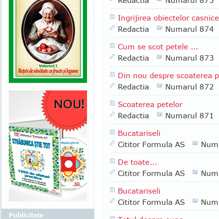
Redactia
Numarul 875
Ingrijirea obiectelor casnice 
Redactia
Numarul 874
Cum se scot petele ...
Redactia
Numarul 873
Din nou despre scoaterea p
Redactia
Numarul 872
Scoaterea petelor
Redactia
Numarul 871
Bucatariseli
Cititor Formula AS
Numa
De toate...
Cititor Formula AS
Numa
Bucatariseli
Cititor Formula AS
Numa
Publicitate