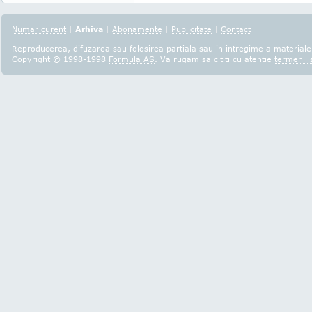
Numar curent
|
Arhiva
|
Abonamente
|
Publicitate
|
Contact
Reproducerea, difuzarea sau folosirea partiala sau in intregime a materialel
Copyright © 1998-1998
Formula AS
. Va rugam sa cititi cu atentie
termenii s