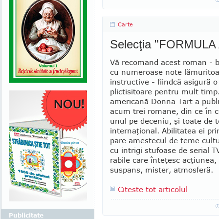
Carte
Selecţia "FORMULA
Vă recomand acest roman - b
cu nu­me­roase note lămuritoa
instructive - fiindcă asi­gură 
plictisitoare pentru mult timp. 
americană Donna Tart a publ
acum trei romane, din ce în 
unul pe de­ceniu, şi toate de 
internaţional. Abilitatea ei pri
pare amestecul de teme cultu
cu intrigi stufoase de serial
rabile care înteţesc acţiunea, d
suspans, mister, atmosferă.
Citeste tot articolul
Publicitate