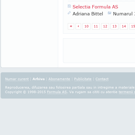
Selectia Formula AS
Adriana Bittel
Numarul 
«
‹
10
11
12
13
14
1
Numar curent
|
Arhiva
|
Abonamente
|
Publicitate
|
Contact
Reproducerea, difuzarea sau folosirea partiala sau in intregime a materialel
Copyright © 1998-2015
Formula AS
. Va rugam sa cititi cu atentie
termenii s