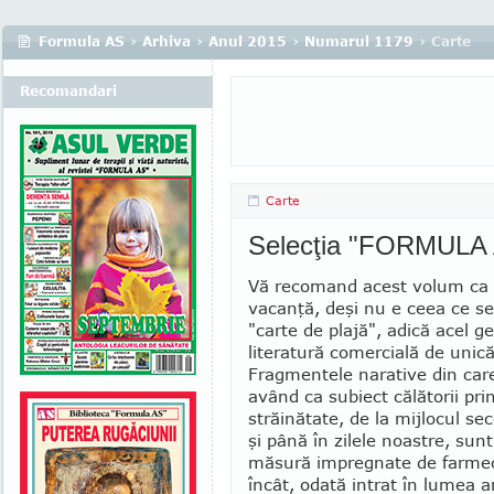
Formula AS
›
Arhiva
›
Anul 2015
›
Numarul 1179
› Carte
Recomandari
Carte
Selecţia "FORMULA
Vă recomand acest volum ca 
vacanţă, deşi nu e ceea ce s
"carte de plajă", adică acel g
literatură comercială de unică
Fragmentele narative din care
având ca subiect călătorii prin
străinătate, de la mijlocul sec
şi până în zilele noastre, sun
măsură impregnate de farmec
încât, odată intrat în lumea a