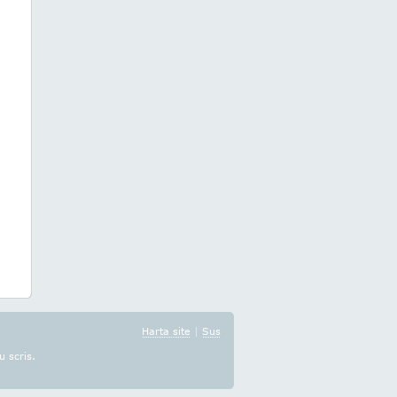
Harta site
|
Sus
u scris.