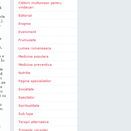
Cititorii multumesc pentru
r
vindecari
ă
Editorial
rile
.).
Enigme
o
.
Eveniment
e
Frumusete
ă,
Lumea romaneasca
a e
Medicina populara
 În
Medicina preventiva
te
Nutritie
nă
ac
Pagina specialistilor
t pe
de
Societate
au
ă cu
Spectator
au
Spiritualitate
ic.
Sub lupa
Terapii alternative
e
Traseele vacantei