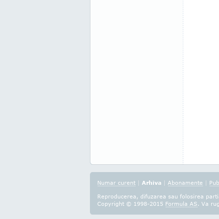
Numar curent
|
Arhiva
|
Abonamente
|
Pub
Reproducerea, difuzarea sau folosirea partia
Copyright © 1998-2015
Formula AS
. Va ru