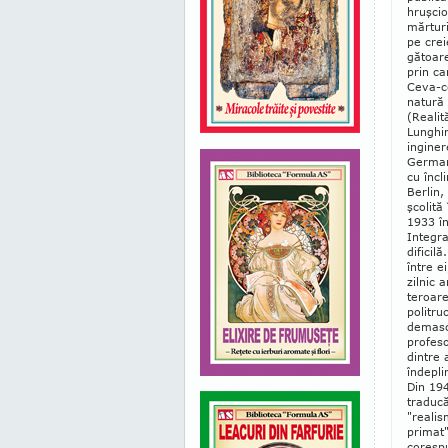
hruşcio
mărturi
pe crei
gătoare
prin ca
Ceva-ce
natură 
(Realit
Lunghin
inginer
Germani
cu încl
Berlin,
şcolită
1933 în
Integra
dificil
între e
zilnic 
teroare
politru
demasca
profeso
dintre 
îndepli
Din 194
traducă
"realis
primat"
corespu