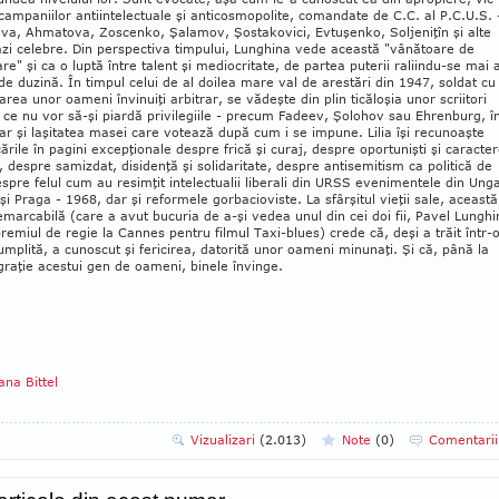
campaniilor antiintelectuale şi anticosmopolite, comandate de C.C. al P.C.U.S. 
va, Ah­ma­tova, Zoscenko, Şalamov, Şos­takovici, Evtuşenko, Soljeniţîn şi alte
i celebre. Din perspectiva timpului, Lun­ghina vede această "vânătoare de
are" şi ca o luptă între talent şi mediocritate, de partea pu­te­rii raliindu-se mai 
i de duzină. În timpul ce­lui de al doilea mare val de arestări din 1947, sol­dat cu
rea unor oameni învinuiţi arbitrar, se vă­deşte din plin ticăloşia unor scriitori
i, ce nu vor să-şi piardă privilegiile - precum Fadeev, Şo­lo­­hov sau Ehrenburg, î
 dar şi laşitatea masei care votează după cum i se impune. Lilia îşi re­­cu­noaş­te
rile în pagini excepţionale des­pre frică şi curaj, despre oportunişti şi caracte
e, des­pre samizdat, disidenţă şi solidaritate, des­pre an­ti­semitism ca politică de
espre felul cum au re­simţit intelectualii liberali din URSS eveni­men­te­le din Ung
şi Praga - 1968, dar şi refor­me­le gorbacioviste. La sfârşitul vieţii sale, această
marcabilă (care a avut bucuria de a-şi ve­dea unul din cei doi fii, Pavel Lunghi
remiul de regie la Cannes pentru filmul Taxi-blues) crede că, deşi a trăit într-
m­pli­tă, a cunoscut şi fericirea, datorită unor oa­meni minunaţi. Şi că, până la
raţie acestui gen de oa­meni, binele învinge.
ana Bittel
Vizualizari
(2.013)
Note
(
0
)
Comentari