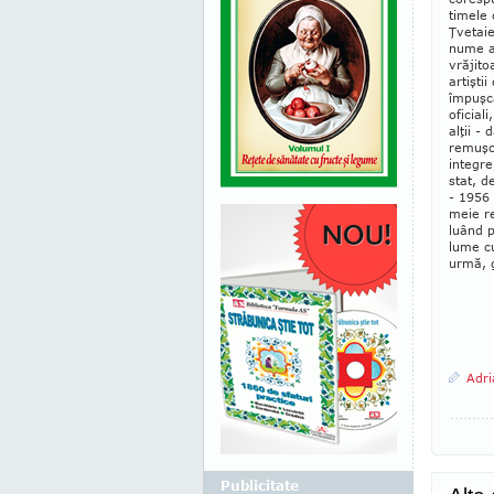
timele 
Ţvetaie
nume az
vrăjito
artişti
împuşca
oficial
alţii -
remuşcă
inte­gr
stat, d
- 1956 
meie re
luând p
lume cu
urmă, g
Adri
Publicitate