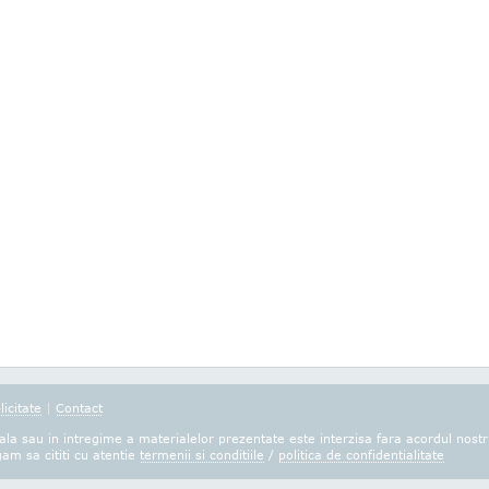
licitate
|
Contact
la sau in intregime a materialelor prezentate este interzisa fara acordul nostr
gam sa cititi cu atentie
termenii si conditiile
/
politica de confidentialitate