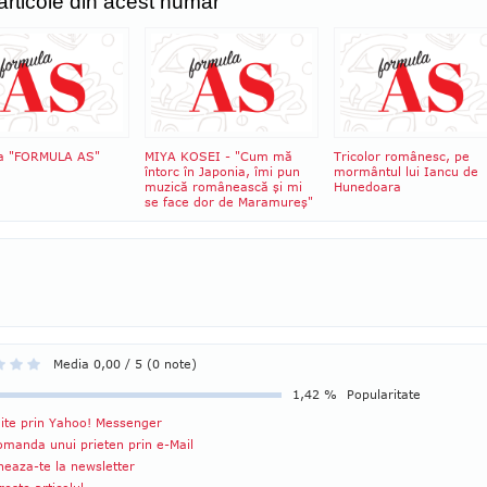
 articole din acest numar
ia "FORMULA AS"
MIYA KOSEI - "Cum mă
Tricolor românesc, pe
întorc în Japonia, îmi pun
mormântul lui Iancu de
muzică românească şi mi
Hunedoara
se face dor de Maramureş"
Media 0,00 / 5 (0 note)
1,42 %
Popularitate
ite prin Yahoo! Messenger
manda unui prieten prin e-Mail
eaza-te la newsletter