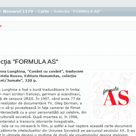
›
Numarul 1179
›
Carte
› Selecţia "FORMULA AS"
e
ecţia "FORMULA AS"
anna Lunghina, "Cuvânt cu cu­vânt", traducere
riela Russo, Editura Hu­ma­nitas, colecţia
ii/Jurnale", 320 p.
a Lunghina a fost o bună traducătoare în limba
n mari scriitori francezi, germani şi scandinavi,
iţi de cenzura URSS. În 1997, când avea 77 de
n realizator de documentare TV, Oleg Dorman, a
at-o să-şi povestească în faţa camerei de filmat
intersectată cu a unor personalităţi azi celebre, din
ulturală so­vie­tică. După moartea ei, în 1998,
taristul a transcris istorisirile înregistrate,
v cele ce nu intraseră în film, şi astfel a luat naştere această carte-document
pătimirile intelectualilor din Uni­unea Sovietică pe parcursul secolului XX. S-au
t în ultimele decenii o mulţime de studii ale sovietologilor despre stalinism,