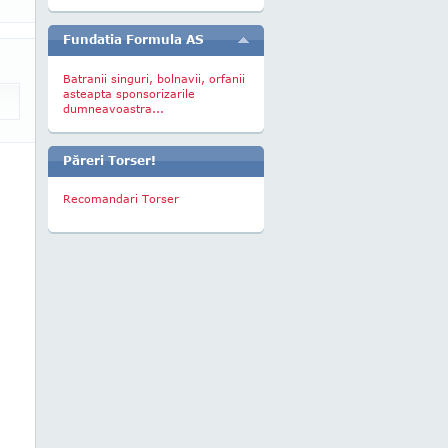
Fundatia Formula AS
Batranii singuri, bolnavii, orfanii
asteapta sponsorizarile
dumneavoastra...
Păreri Torser!
Recomandari Torser