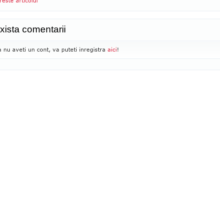
reste articolul
xista comentarii
 nu aveti un cont, va puteti inregistra
aici
!