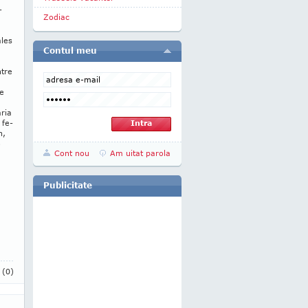
-
Zodiac
ales
Contul meu
ntre
re
aria
 fe­
n,
o
Cont nou
Am uitat parola
Publicitate
i
(0)