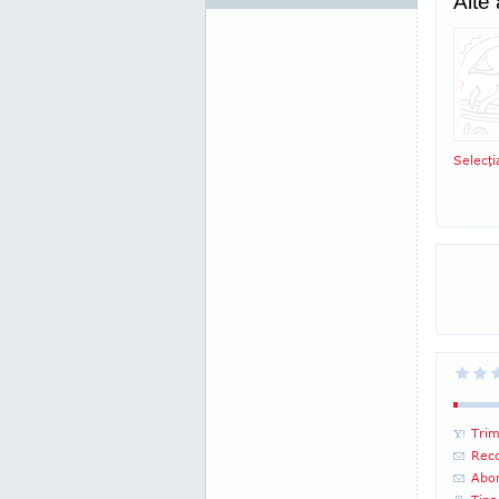
Alte
Selecţ
Trim
Reco
Abon