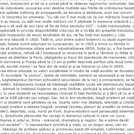
vism, brej­nevism şi tot ce a urmat până la că­de­rea regimurilor comuniste. Da
ile in­dividuale, evocarea unor destine mu­tilate sau frânte de orânduirea bazat
ere spălate îndelung de propagandă, pe teroare şi delaţiune, sunt mai con­vin­­
 în concretul lor omenesc. "Cu cât vor fi mai mulţi cei ce vor măr­turisi încercă
re au trecut, cu atât mai multe mărturii vor fi păstrate în memoria co­lectivă (..
va o să iasă de aici care să fie de folos secolului XXI" - crede memorialista, 
optimistă în privinţa disponibilităţii viitorului de a învăţa din greşelile trecutului
ăţile în­cepu­tului de secol, tendinţele de azi, ne fac însă mai sceptici.). Lilia
a era născută în 1920. Tatăl ei, unul dintre puţinii bolşevici cu studii superioar
eşti, fusese numit adjunctul lui Lunacearski, iar în 1925 e trimis cu familia în
a să achi­ziţioneze utilaje pentru industrializarea URSS. Soţia lui, o fire boem
inaţii artistice, refuză să-l în­soţească la revenirea în ţară şi rămâne cu fetiţa la
 apoi se stabilesc la Paris, câştigându-şi traiul din spectacole de marionete. Lili
 în Ger­mania şi Franţa până la 13 ani şi astfel deprinde perfect cele două limbi.
să, aiuritei mame i se face dor de soţul ei şi se întoarce cu Lilia în URSS.
rea elevei educate cu valori occi­den­tale în modul de viaţă sovietic se dovedeş
ă. În locuinţele "la comun", lipsite de intimitate, oa­me­nii se spionează şi se toar
i, kaghebeş­ni­kul (termen echivalent securistului de la noi) e omni­prezent, se f
arestări. Adolescenta începe să înţeleagă realităţile crude ale stalinismului baza
. Admisă la Institutul Superior de Limbi Străine, participă la adunări conduse 
ci, în care studenţii se recunoşteau vinovaţi în faţa Par­ti­dului şi a ţării că nu şi-
t la KGB pă­rinţii sau colegii. Dar, tot în anii studenţiei, leagă pri­etenii pe viaţ
ri şi studenţi care gân­deau ca ea. Soarta celor mai deştepţi, talentaţi şi cins­tiţi
aceşti prieteni e adesea tragică: arestaţi (existau planuri de arestări ce trebui
nite!), de­por­taţi, ucişi, morţi pe front. Supravieţuitorii sunt per­secutaţi sistemat
1, directivele jda­no­viste fac ravagii în domeniul cultural în care vor lu­cra
toarea şi soţul ei, Sima - scenarist, dra­ma­turg şi regizor. Nu e admis decât
mul so­cialist" - "o reprezentare primitivă a vieţii, cu un singur sens, clar ex­
. Ideologii de profesie apă­rau şi promovau acest stil simplist, rudimentar, car
ndea ni­ve­lului lor. Sunt evocate, aşa cum le-a cunoscut ea din apro­piere, vic­