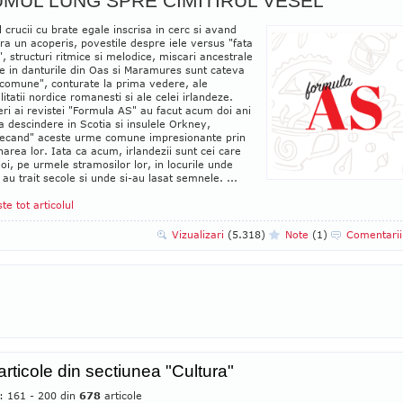
MUL LUNG SPRE CIMITIRUL VESEL
crucii cu brate egale inscrisa in cerc si avand
a un acoperis, povestile despre iele versus "fata
", structuri ritmice si melodice, miscari ancestrale
e in danturile din Oas si Maramures sunt cateva
 comune", conturate la prima vedere, ale
alitatii nordice romanesti si ale celei irlandeze.
ri ai revistei "Formula AS" au facut acum doi ani
a descindere in Scotia si insulele Orkney,
ecand" aceste urme comune impresionante prin
rea lor. Iata ca acum, irlandezii sunt cei care
noi, pe urmele stramosilor lor, in locurile unde
 au trait secole si unde si-au lasat semnele. ...
ste tot articolul
Vizualizari
(5.318)
Note
(1)
Comentari
articole din sectiunea "Cultura"
e: 161 - 200 din
678
articole