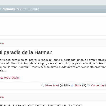
›
Numarul 929
› Cultura
ura
l paradis de la Harman
sa vedeti cum e sa te intorci la radacini, dupa o perioada lunga de timp petrecu
inatate? Atunci vizitati, de exemplu, casa cu nr. 441, de pe strada Mihai Viteazu
muna Harman, judetul Brasov. Aici se simte o adevarata efervescenta creatoar
ele...
ste tot articolul
Vizualizari
(6.946)
Note
(3)
Comentari
ura