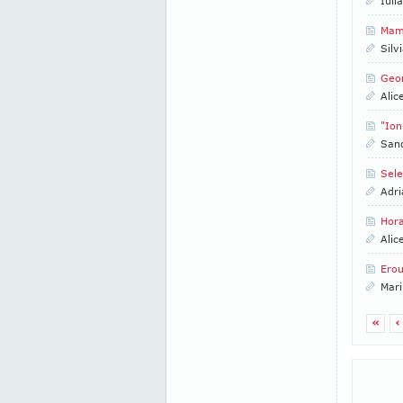
Iuli
Mama
Silv
Geo
Alic
"Ion
San
Sele
Adri
Hora
Alic
Erou
Mari
«
‹