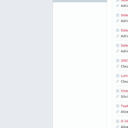
Adri
Sele
Adri
Sele
Adri
Sele
Adri
2007
Clau
Lumi
Clau
Vine
Silv
Teat
Alic
O in
Alic