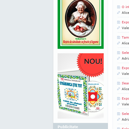
O in
Alic
Expo
Vale
Tam
Alic
Sele
Adri
Expo
Vale
Ilea
Alic
Expo
Vale
Sele
Adri
Publicitate
Sele