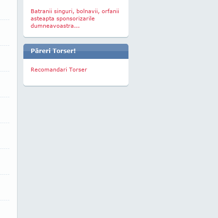
Batranii singuri, bolnavii, orfanii
asteapta sponsorizarile
dumneavoastra...
Păreri Torser!
Recomandari Torser