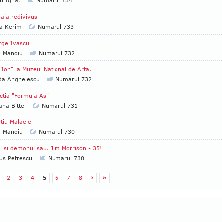
an Ignat
Numarul 734
ia redivivus
ia Kerim
Numarul 733
rge Ivascu
e Manoiu
Numarul 732
 Ion" la Muzeul National de Arta.
da Anghelescu
Numarul 732
ctia "Formula As"
ana Bittel
Numarul 731
tiu Malaele
e Manoiu
Numarul 730
l si demonul sau. Jim Morrison - 35!
us Petrescu
Numarul 730
2
3
4
5
6
7
8
›
»