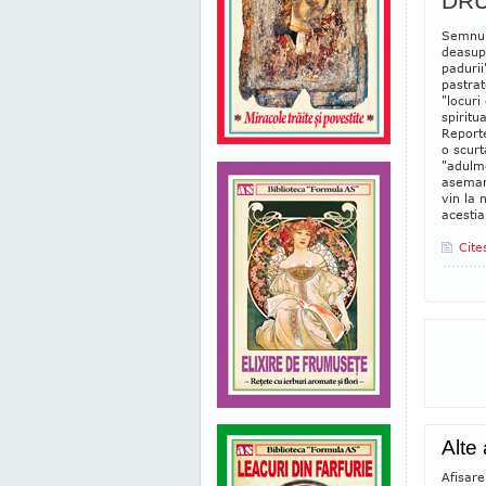
DRU
Semnul 
deasupr
padurii
pastrat
"locuri
spiritu
Reporte
o scurt
"adulm
asemana
vin la 
acestia
Cite
Alte 
Afisar