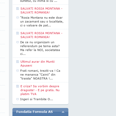
sufletul, cu inima si cu ...
SALVATI ROSIA MONTANA -
SALVATI ROMANIA!
"Rosia Montana nu este doar
un zacamant sau o localitate,
ci o valoare de pat...
SALVATI ROSIA MONTANA -
SALVATI ROMANIA!
De ce nu organizam un
referendum pe tema asta?
Ma refer la NOI, societatea
ci...
Ultimul aurar din Muntii
Apuseni
Frati romani, treziti-va ! Ca
ne mananca "Cainii" din
"traista" NOASTRA !...
E criza? Sa vorbim despre
dragoste! - E pe gratis. Nu
platim TVA
Ingeri si Trambite O...
Fundatia Formula AS