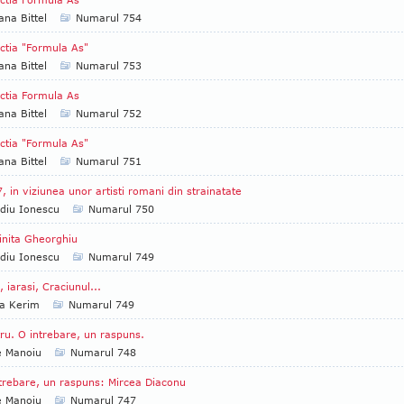
ana Bittel
Numarul 754
ctia "Formula As"
ana Bittel
Numarul 753
ctia Formula As
ana Bittel
Numarul 752
ctia "Formula As"
ana Bittel
Numarul 751
, in viziunea unor artisti romani din strainatate
diu Ionescu
Numarul 750
nita Gheorghiu
diu Ionescu
Numarul 749
, iarasi, Craciunul...
ia Kerim
Numarul 749
ru. O intrebare, un raspuns.
e Manoiu
Numarul 748
trebare, un raspuns: Mircea Diaconu
e Manoiu
Numarul 747