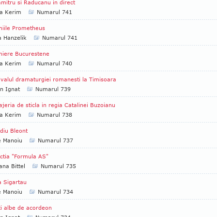
mitru si Raducanu in direct
ia Kerim
Numarul 741
iile Prometheus
a Hanzelik
Numarul 741
miere Bucurestene
ia Kerim
Numarul 740
ivalul dramaturgiei romanesti la Timisoara
an Ignat
Numarul 739
jeria de sticla in regia Catalinei Buzoianu
ia Kerim
Numarul 738
diu Bleont
e Manoiu
Numarul 737
ctia "Formula AS"
ana Bittel
Numarul 735
 Sigartau
e Manoiu
Numarul 734
i albe de acordeon