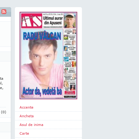
ta
l,
e,
Accente
i
(0)
Ancheta
Asul de inima
Carte