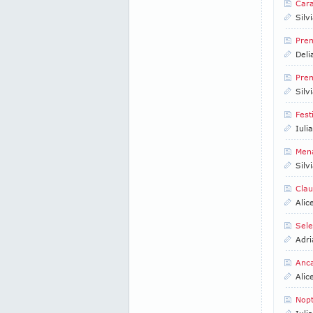
Cara
Silv
Prem
Deli
Pre
Silv
Fest
Iuli
Mena
Silv
Clau
Alic
Sele
Adri
Anca
Alic
Nopt