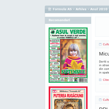
Formula AS
›
Arhiva
›
Anul 2010
Recomandari
Cult
Micu
Doriti 
in stra
din co
in spat
Cite
Cult