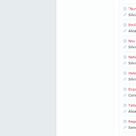
"Nun
Silv
Emil
Alic
Nou 
Silv
Nati
Silv
Hele
Silv
Expo
Cori
Tati
Alic
Rege
San