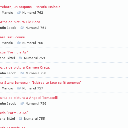
trebare, un raspuns - Horatiu Malaele
e Manoiu
Numarul 762
zitia de pictura Ilie Boca
ntin Iacob
Numarul 761
ara Buciuceanu
e Manoiu
Numarul 760
ctia "Formula As"
ana Bittel
Numarul 759
zitia de pictura Carmen Cretu.
ntin Iacob
Numarul 758
na Stana Ionescu - "Iubirea te face sa fii generos"
e Manoiu
Numarul 757
zitia de pictura a Angelei Tomaselli
ntin Iacob
Numarul 756
ctia "Formula As"
ana Bittel
Numarul 755
ctia Formula As