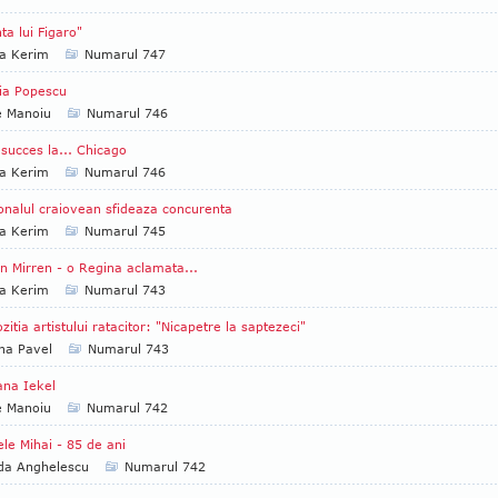
ta lui Figaro"
ia Kerim
Numarul 747
ia Popescu
e Manoiu
Numarul 746
succes la... Chicago
ia Kerim
Numarul 746
onalul craiovean sfideaza concurenta
ia Kerim
Numarul 745
n Mirren - o Regina aclamata...
ia Kerim
Numarul 743
zitia artistului ratacitor: "Nicapetre la saptezeci"
na Pavel
Numarul 743
ana Iekel
e Manoiu
Numarul 742
le Mihai - 85 de ani
da Anghelescu
Numarul 742