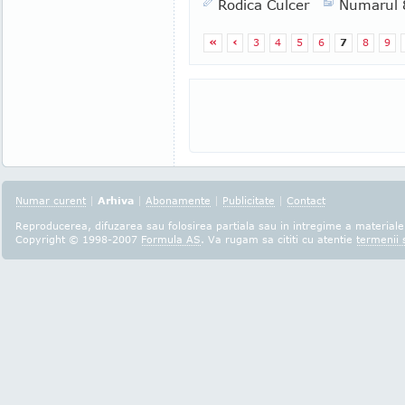
Rodica Culcer
Numarul 
«
‹
3
4
5
6
7
8
9
Numar curent
|
Arhiva
|
Abonamente
|
Publicitate
|
Contact
Reproducerea, difuzarea sau folosirea partiala sau in intregime a materialel
Copyright © 1998-2007
Formula AS
. Va rugam sa cititi cu atentie
termenii s