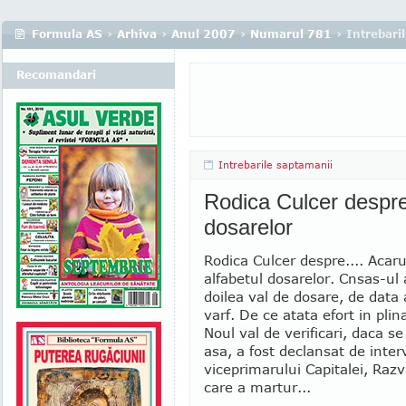
Formula AS
›
Arhiva
›
Anul 2007
›
Numarul 781
› Intrebari
Recomandari
Intrebarile saptamanii
Rodica Culcer despre.
dosarelor
Rodica Culcer despre.... Acaru
alfabetul dosarelor. Cnsas-ul
doilea val de dosare, de data 
varf. De ce atata efort in plin
Noul val de verificari, daca s
asa, a fost declansat de inter
viceprimarului Capitalei, Ra
care a martur...