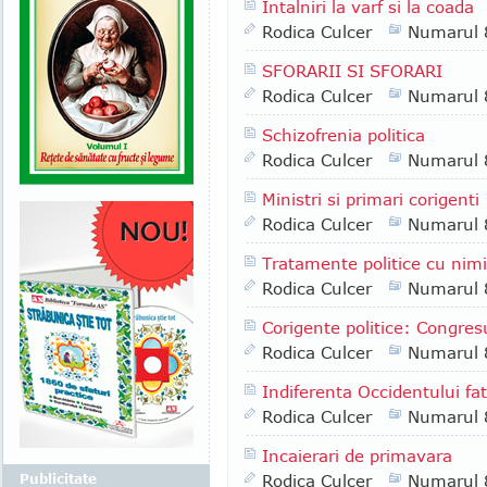
Intalniri la varf si la coada
Rodica Culcer
Numarul 
SFORARII SI SFORARI
Rodica Culcer
Numarul 
Schizofrenia politica
Rodica Culcer
Numarul 
Ministri si primari corigenti
Rodica Culcer
Numarul 
Tratamente politice cu nim
Rodica Culcer
Numarul 
Corigente politice: Congres
Rodica Culcer
Numarul 
Indiferenta Occidentului fa
Rodica Culcer
Numarul 
Incaierari de primavara
Publicitate
Rodica Culcer
Numarul 