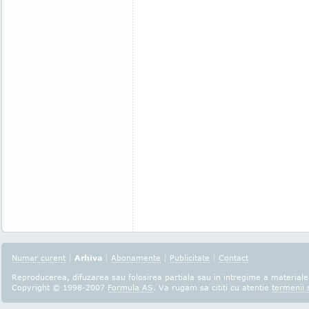
Numar curent
|
Arhiva
|
Abonamente
|
Publicitate
|
Contact
Reproducerea, difuzarea sau folosirea partiala sau in intregime a materialel
Copyright © 1998-2007
Formula AS
. Va rugam sa cititi cu atentie
termenii s