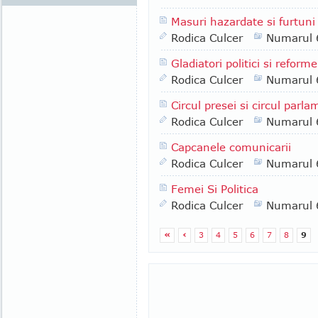
Masuri hazardate si furtuni
Rodica Culcer
Numarul 
Gladiatori politici si reform
Rodica Culcer
Numarul 
Circul presei si circul parl
Rodica Culcer
Numarul 
Capcanele comunicarii
Rodica Culcer
Numarul 
Femei Si Politica
Rodica Culcer
Numarul 
«
‹
3
4
5
6
7
8
9