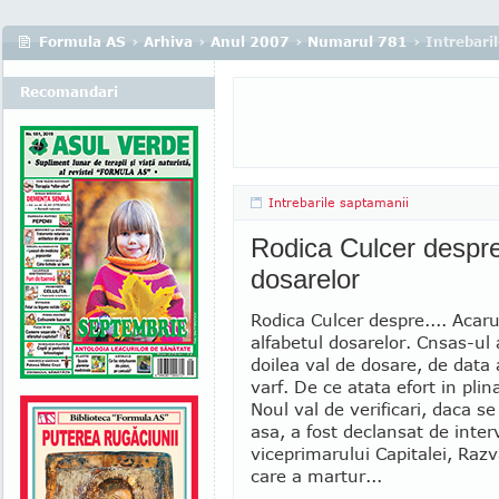
Formula AS
›
Arhiva
›
Anul 2007
›
Numarul 781
› Intrebari
Recomandari
Intrebarile saptamanii
Rodica Culcer despre.
dosarelor
Rodica Culcer despre.... Acaru
alfabetul dosarelor. Cnsas-ul
doilea val de dosare, de data 
varf. De ce atata efort in plin
Noul val de verificari, daca s
asa, a fost declansat de inter
viceprimarului Capitalei, Ra
care a martur...