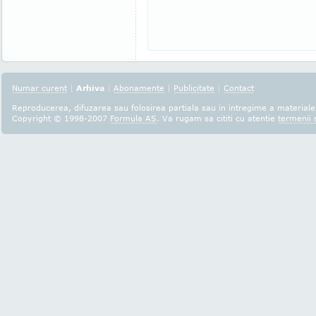
Numar curent
|
Arhiva
|
Abonamente
|
Publicitate
|
Contact
Reproducerea, difuzarea sau folosirea partiala sau in intregime a materialel
Copyright © 1998-2007
Formula AS
. Va rugam sa cititi cu atentie
termenii s