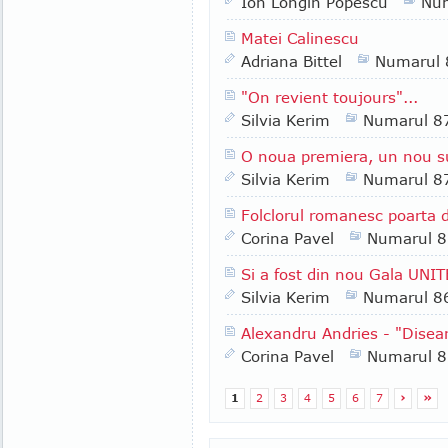
Ion Longin Popescu
Nu
Matei Calinescu
Adriana Bittel
Numarul 
"On revient toujours"...
Silvia Kerim
Numarul 8
O noua premiera, un nou 
Silvia Kerim
Numarul 8
Folclorul romanesc poarta d
Corina Pavel
Numarul 
Si a fost din nou Gala UNIT
Silvia Kerim
Numarul 8
Alexandru Andries - "Dise
Corina Pavel
Numarul 
1
2
3
4
5
6
7
›
»