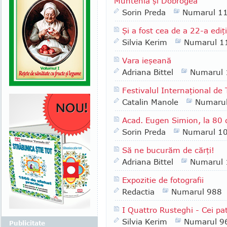
Muntenia şi Dobrogea
Sorin Preda
Numarul 1
Şi a fost cea de a 22-a edi
Silvia Kerim
Numarul 1
Vara ieşeană
Adriana Bittel
Numarul
Festivalul Internaţional de
Catalin Manole
Numaru
Acad. Eugen Simion, la 80 
Sorin Preda
Numarul 1
Să ne bucurăm de cărţi!
Adriana Bittel
Numarul
Expozitie de fotografii
Redactia
Numarul 988
I Quattro Rusteghi - Cei pa
Silvia Kerim
Numarul 9
Publicitate