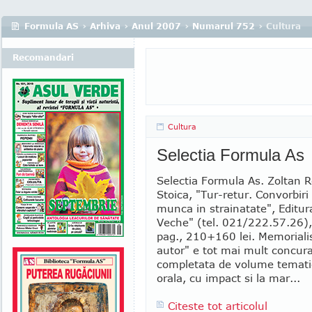
Formula AS
›
Arhiva
›
Anul 2007
›
Numarul 752
› Cultura
Recomandari
Cultura
Selectia Formula As
Selectia Formula As. Zoltan R
Stoica, "Tur-retur. Convorbiri
munca in strainatate", Editur
Veche" (tel. 021/222.57.26)
pag., 210+160 lei. Memorialis
autor" e tot mai mult concura
completata de volume tematic
orala, cu impact si la mar...
Citeste tot articolul