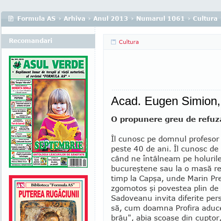
Formula AS
›
Arhiva
›
Anul 2013
›
Numarul 1061
›
Cultura
Recomandari
Cultura
Acad. Eugen Simion, 
O propunere greu de refuz
Îl cunosc pe domnul profesor
peste 40 de ani. Îl cunosc d
când ne întâlneam pe holurile 
bucu­reştene sau la o masă re
timp la Capşa, unde Marin Pre
zgomotos şi povestea plin d
Sadoveanu in­­vi­ta diferite pe
să, cum doamna Pro­fira aduc
brâu", abia scoase din cuptor,