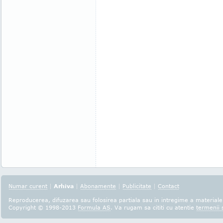
Numar curent
|
Arhiva
|
Abonamente
|
Publicitate
|
Contact
Reproducerea, difuzarea sau folosirea partiala sau in intregime a materialel
Copyright © 1998-2013
Formula AS
. Va rugam sa cititi cu atentie
termenii s