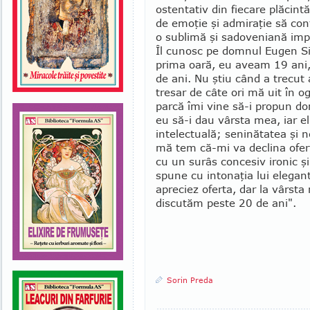
ostentativ din fiecare plă­cint
de emoţie şi admiraţie să con­
o sublimă şi sado­veniană impo
Îl cunosc pe domnul Eugen Si
prima oară, eu aveam 19 ani, 
de ani. Nu ştiu când a trecut
tresar de câte ori mă uit în o
parcă îmi vine să-i propun d
eu să-i dau vârsta mea, iar el
intelectuală; se­ni­nătatea şi 
mă tem că-mi va declina ofer
cu un surâs concesiv ironic şi
spune cu intonaţia lui ele­gan
apreciez oferta, dar la vârsta
discutăm peste 20 de ani".
Sorin Preda