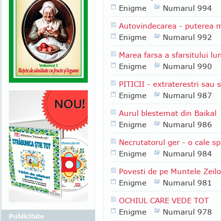
Enigme
Numarul 994
Autovindecarea - puterea 
Enigme
Numarul 992
Marea farsa a sfarsitului lu
Enigme
Numarul 990
PITICII - extraterestri sau
Enigme
Numarul 987
Aurul blestemat din Baikal
Enigme
Numarul 986
Necrutatorul ger - o cale s
Enigme
Numarul 984
Povesti de pe Muntele Zeilo
Enigme
Numarul 981
OCHIUL CARE VEDE TOT
Enigme
Numarul 978
Publicitate