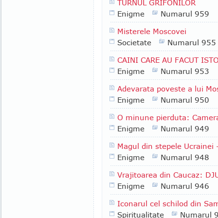
TURNUL GRIFONILOR
Enigme
Numarul 959
Misterele Moscovei
Societate
Numarul 955
CAINI CARE AU FACUT IST
Enigme
Numarul 953
Adevarata poveste a lui Mo
Enigme
Numarul 950
O minune pierduta: Camera
Enigme
Numarul 949
Magul din stepele Ucrainei
Enigme
Numarul 948
Vrajitoarea din Caucaz: D
Enigme
Numarul 946
Iconarul cel schilod din Sa
Spiritualitate
Numarul 