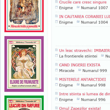
Crucile care cresc singure
Enigme
Numarul 1007
IN CAUTAREA CORABIEI LU
Enigme
Numarul 1004
Un leac stravechi: IMBAIE
La frontierele stiintei
Nu
CAND INGERII EXISTA
Miracole
Numarul 999
MISTERELE ANTARCTIDEI
Enigme
Numarul 998
Intre stiinta si lumea de d
Enigme
Numarul 996
Omul Zapezilor exista!