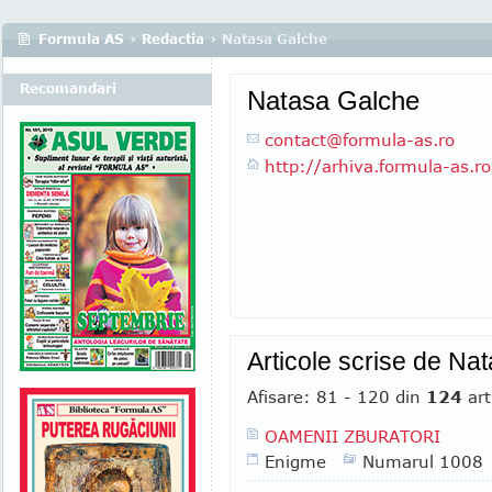
Formula AS
›
Redactia
› Natasa Galche
Recomandari
Natasa Galche
contact
@
formula-as.ro
http://arhiva.formula-as.ro
Articole scrise de Na
Afisare: 81 - 120 din
124
art
OAMENII ZBURATORI
Enigme
Numarul 1008