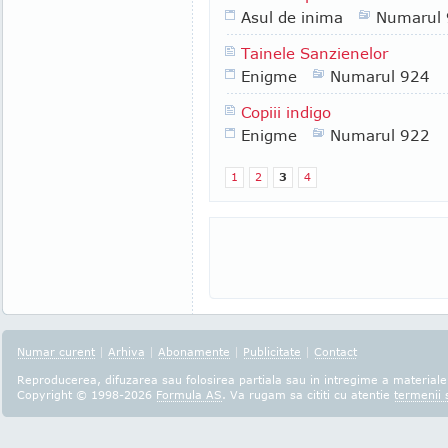
Asul de inima
Numarul
Tainele Sanzienelor
Enigme
Numarul 924
Copiii indigo
Enigme
Numarul 922
1
2
3
4
Numar curent
|
Arhiva
|
Abonamente
|
Publicitate
|
Contact
Reproducerea, difuzarea sau folosirea partiala sau in intregime a materialel
Copyright © 1998-2026
Formula AS
. Va rugam sa cititi cu atentie
termenii s