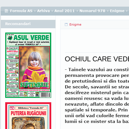
Formula AS
›
Arhiva
›
Anul 2011
›
Numarul 978
›
Enigme
›
Recomandari
Enigme
OCHIUL CARE VED
- Tainele vazului au consti
permanenta provocare pen
de pretutindeni si din toat
De secole, savantii se stra
descifreze misterul prin ca
oameni reusesc sa vada lu
nevazute, aflate dincolo d
spatiale si temporale. Prin
unii orbi vad culorile ferm
lumii si ce mister sta la baz