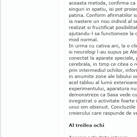
aceasta metoda, confirma ca 
singuri in spatiu, isi pot proiec
patina. Conform afirmatiilor 
ia nastere un nou individ al s
realizat si fructificat posibilit
ajutandu-l sa functioneze la 
mod normal.
In urma cu cativa ani, la o cl
si neurologi l-au supus pe Al
conectat la aparate speciale,
cerebrala, in timp ce citea o
prin intermediul ochilor, info
in anumite zone ale lobului oc
acel tablou al lumii exterioar
experimentului, aparatura nu
demonstreze ca Sasa vede cu o
inregistrat o activitate foart
unui om obisnuit. Concluziile 
creierului care raspunde de v
Al treilea ochi