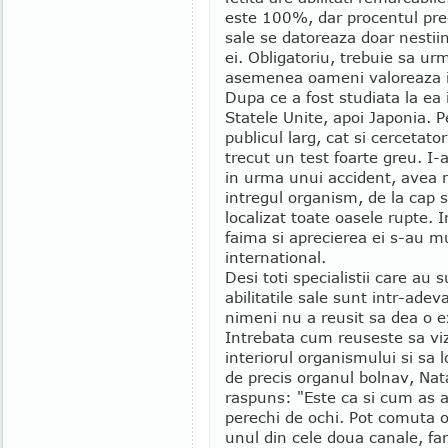
este 100%, dar procentul preciz
sale se datoreaza doar nestiin
ei. Obligatoriu, trebuie sa ur
asemenea oameni valoreaza 
Dupa ce a fost studiata la ea 
Statele Unite, apoi Japonia. P
publicul larg, cat si cercetat
trecut un test foarte greu. I-
in urma unui accident, avea mu
intregul organism, de la cap si
localizat toate oasele rupte.
faima si aprecierea ei s-au mu
international.
Desi toti specialistii care au
abilitatile sale sunt intr-ade
nimeni nu a reusit sa dea o e
Intrebata cum reuseste sa vi
interiorul organismului si sa l
de precis organul bolnav, Nata
raspuns: "Este ca si cum as 
perechi de ochi. Pot comuta 
unul din cele doua canale, far