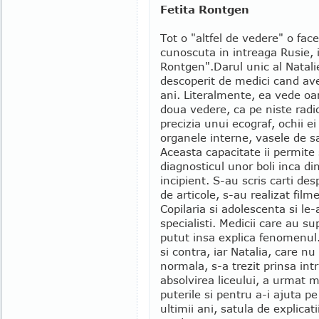
Fetita Rontgen
Tot o "altfel de vedere" o fa
cunoscuta in intreaga Rusie, 
Rontgen".
Darul unic al Natalie
descoperit de medici cand av
ani. Literalmente, ea vede oa
doua vedere, ca pe niste radio
precizia unui ecograf, ochii e
organele interne, vasele de s
Aceasta capacitate ii permite 
diagnosticul unor boli inca din
incipient. S-au scris carti des
de articole, s-au realizat fil
Copilaria si adolescenta si le-a
specialisti. Medicii care au 
putut insa explica fenomenul.
si contra, iar Natalia, care n
normala, s-a trezit prinsa in
absolvirea liceului, a urmat m
puterile si pentru a-i ajuta p
ultimii ani, satula de explicat