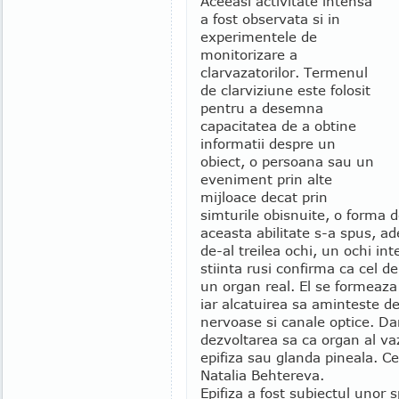
Aceeasi activitate intensa
a fost observata si in
experimentele de
monitorizare a
clarvazatorilor. Termenul
de clarviziune este folosit
pentru a desemna
capacitatea de a obtine
informatii despre un
obiect, o persoana sau un
eveniment prin alte
mijloace decat prin
simturile obisnuite, o forma 
aceasta abilitate s-a spus, ad
de-al treilea ochi, un ochi in
stiinta rusi confirma ca cel de
un organ real. El se formeaza 
iar alcatuirea sa aminteste de 
nervoase si canale optice. Da
dezvoltarea sa ca organ al va
epifiza sau glanda pineala. C
Natalia Behtereva.
Epifiza a fost subiectul unor 