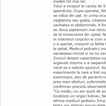
mediei tot mai rar.
Totul a inceput la varsta de 9
apendicita. Dupa operatie, fe
se ridice din pat. In urma eco
neglijenta sau graba, uitaser
cavitatea ei abdominala. A fo
iar doua saptamani mai tarziu
de la intoarcerea din spital,
in interiorul corpului ei cum s
s-a speriat, crezand ca fetita 
la spital. Medicul psihiatru in
sanatoasa mintal si ca nu exi
Zvonul despre capacitatea cop
organele interne s-a raspandi
venit sa ii solicite ajutorul. A
experimente la care a fost su
examinare, zeci de pacienti cu 
prea mari eforturi, suferintele
confirmau precizia observatiilo
"Ca medic, nu am auzit de as
localizezi un organ bolnav, f
afirma medicul pediatru Irina
fetita are abilitati remarcabi