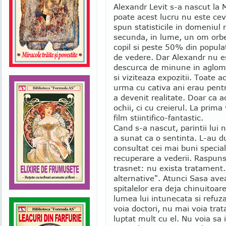
Alexandr Levit s-a nascut la 
poate acest lucru nu este cev
spun statisticile in domeniul 
secunda, in lume, un om orbes
copil si peste 50% din popula
de vedere. Dar Alexandr nu es
descurca de minune in aglome
si viziteaza expozitii. Toate 
urma cu cativa ani erau pentr
a devenit realitate. Doar ca 
ochii, ci cu creierul. La prim
film stiintifico-fantastic.
Cand s-a nascut, parintii lui 
a sunat ca o sentinta. L-au du
consultat cei mai buni specia
recuperare a vederii. Raspun
trasnet: nu exista tratament.
alternative". Atunci Sasa avea
spitalelor era deja chinuitoare
lumea lui intunecata si refuz
voia doctori, nu mai voia tr
luptat mult cu el. Nu voia sa 