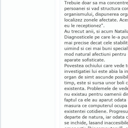
Trebuie doar sa ma concentre
persoanei si vad structura co
organismului, dispunerea orga
localizez zonele afectate. Ace
eu le receptionez".
Au trecut anii, si acum Natali
Diagnosticele pe care le-a pu
mai precise decat cele stabili
uimind si cei mai buni special
mod natural afectiuni pentru
aparate sofisticate.
Povestea ochiului care vede t
investigatiei lui este abia la
organ de simt ascunde posibili
timp, este si sursa unor boli
existenta. Problemele de ved
nu existau pentru oamenii din
faptul ca ele au aparut odata 
masura ce computerul ocupa un
existentei cotidiene. Progres
departe de natura, iar odata c
se inchide, lasand inaccesibile