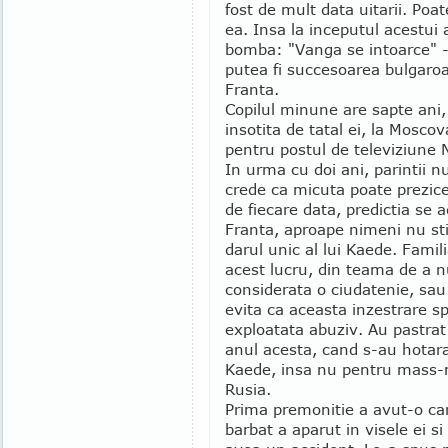
fost de mult data uitarii. Poa
ea. Insa la inceputul acestui 
bomba: "Vanga se intoarce" - 
putea fi succesoarea bulgaroai
Franta.
Copilul minune are sapte ani
insotita de tatal ei, la Mosco
pentru postul de televiziune 
In urma cu doi ani, parintii 
crede ca micuta poate prezice 
de fiecare data, predictia se 
Franta, aproape nimeni nu st
darul unic al lui Kaede. Famil
acest lucru, din teama de a nu
considerata o ciudatenie, sau
evita ca aceasta inzestrare sp
exploatata abuziv. Au pastra
anul acesta, cand s-au hotara
Kaede, insa nu pentru mass-m
Rusia.
Prima premonitie a avut-o can
barbat a aparut in visele ei si