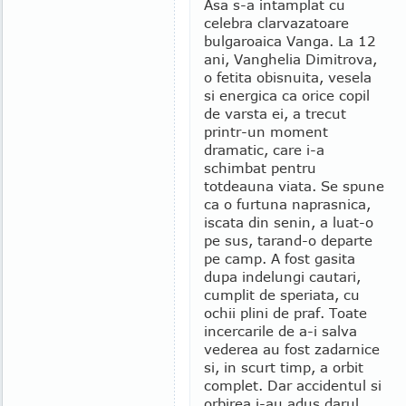
Asa s-a intamplat cu
celebra clarvazatoare
bulgaroaica Vanga. La 12
ani, Vanghelia Dimitrova,
o fetita obisnuita, vesela
si energica ca orice copil
de varsta ei, a trecut
printr-un moment
dramatic, care i-a
schimbat pentru
totdeauna viata. Se spune
ca o furtuna naprasnica,
iscata din senin, a luat-o
pe sus, tarand-o departe
pe camp. A fost gasita
dupa indelungi cautari,
cumplit de speriata, cu
ochii plini de praf. Toate
incercarile de a-i salva
vederea au fost zadarnice
si, in scurt timp, a orbit
complet. Dar accidentul si
orbirea i-au adus darul