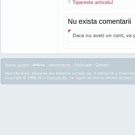
Tipareste articolul
Nu exista comentarii
Daca nu aveti un cont, va p
Numar curent
|
Arhiva
|
Abonamente
|
Publicitate
|
Contact
Reproducerea, difuzarea sau folosirea partiala sau in intregime a materialel
Copyright © 1998-2011
Formula AS
. Va rugam sa cititi cu atentie
termenii s