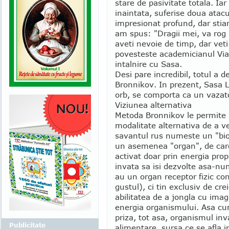
stare de pasivitate totala. Iar
inaintata, suferise doua atac
impresionat profund, dar stia
am spus: "Dragii mei, va rog 
aveti nevoie de timp, dar veti
povesteste academicianul Via
intalnire cu Sasa.
Desi pare incredibil, totul a
Bronnikov. In prezent, Sasa L
orb, se comporta ca un vazato
Viziunea alternativa
Metoda Bronnikov le permite n
modalitate alternativa de a v
savantul rus numeste un "bio
un asemenea "organ", de care
activat doar prin energia prop
invata sa isi dezvolte asa-nu
au un organ receptor fizic co
gustul), ci tin exclusiv de cr
abilitatea de a jongla cu imagi
energia organismului. Asa cu
priza, tot asa, organismul in
Publicitate
alimentare, sursa ce se afla i