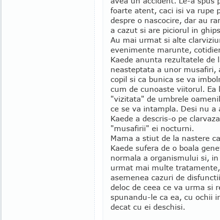
avea un accident. Le-a spus pa
foarte atent, caci isi va rupe 
despre o nascocire, dar au ram
a cazut si are piciorul in ghips
Au mai urmat si alte clarviziu
evenimente marunte, cotidien
Kaede anunta rezultatele de la
neasteptata a unor musafiri,
copil si ca bunica se va imboln
cum de cunoaste viitorul. Ea
"vizitata" de umbrele oamenil
ce se va intampla. Desi nu a
Kaede a descris-o pe clarvaza
"musafirii" ei nocturni.
Mama a stiut de la nastere ca 
Kaede sufera de o boala genet
normala a organismului si, in
urmat mai multe tratamente, 
asemenea cazuri de disfuncti
deloc de ceea ce va urma si re
spunandu-le ca ea, cu ochii i
decat cu ei deschisi.