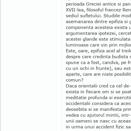
perioada Greciei antice si pan
XVII-lea, filosoful francez Re
sediul sufletului. Studiile m
asemanarea dintre epifiza si g
componenta acesteia exista un
argumentarea ipotezei, cerceta
acestei glande este stimulat
luminoase care vin prin mijloc
Este, oare, epifiza acel al trei
despre care credinta budista 
spune ca a fost, candva, pe fr
cu un ochi in frunte), sau es
aparte, care are niste posibilit
comun?
Daca orientalii cred ca cel de-
exista in fiecare om si se poa
meditatie profunda si exerciti
occidentalii considera ca ace
deosebita si se manifesta prin
vedea cu ajutorul mintii, int
unii oameni se nasc cu aceasta
in urma unui accident fizic s