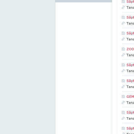
Săp
Tan
Săp
Tan
Săp
Tan
ZOD
Tan
Săp
Tan
Săp
Tan
GEME
Tan
Săp
Tan
Săp