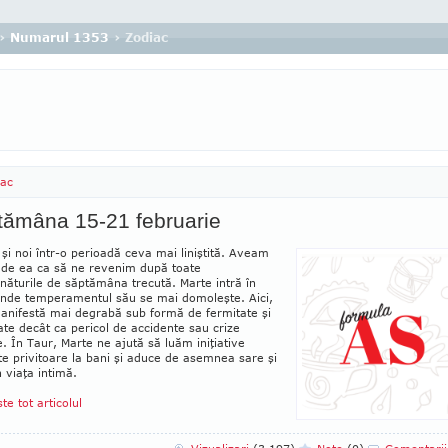
›
Numarul 1353
› Zodiac
iac
tămâna 15-21 februarie
şi noi într-o perioadă ceva mai li­niş­tită. Aveam
 de ea ca să ne revenim după toate
năturile de săptămâna trecută. Marte intră în
unde temperamentul său se mai do­moleşte. Aici,
anifestă mai de­grabă sub for­mă de fermitate şi
ate decât ca pericol de ac­cidente sau crize
e. În Taur, Marte ne ajută să luăm iniţiative
te pri­vi­toare la bani şi aduce de asemnea sare şi
n viaţa intimă.
ste tot articolul