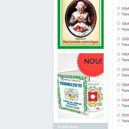
Săp
Tan
Săp
Tan
ZOD
Tan
Săpt
Tan
LEUL
Tan
Săpt
Tan
Săpt
Tan
ZOD
Tan
Publicitate