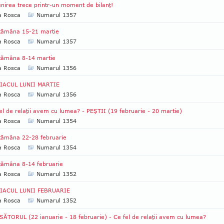
irea trece printr-un moment de bilanţ!
a Rosca
Numarul 1357
tămâna 15-21 martie
a Rosca
Numarul 1357
tămâna 8-14 martie
a Rosca
Numarul 1356
IACUL LUNII MARTIE
a Rosca
Numarul 1356
el de relaţii avem cu lumea? - PEŞTII (19 februarie - 20 martie)
a Rosca
Numarul 1354
tămâna 22-28 februarie
a Rosca
Numarul 1354
tămâna 8-14 februarie
a Rosca
Numarul 1352
IACUL LUNII FEBRUARIE
a Rosca
Numarul 1352
ĂTORUL (22 ianuarie - 18 februarie) - Ce fel de relaţii avem cu lumea?