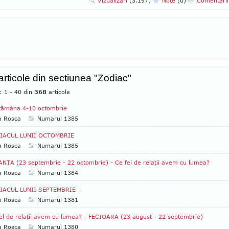
Vizualizari
(3.197)
Note
(0)
Comentari
 articole din sectiunea "Zodiac"
: 1 - 40 din
368
articole
tămâna 4-10 octombrie
a Rosca
Numarul 1385
IACUL LUNII OCTOMBRIE
a Rosca
Numarul 1385
NŢA (23 septembrie - 22 octombrie) - Ce fel de relaţii avem cu lumea?
a Rosca
Numarul 1384
IACUL LUNII SEPTEMBRIE
a Rosca
Numarul 1381
el de relaţii avem cu lumea? - FECIOARA (23 august - 22 septembrie)
a Rosca
Numarul 1380