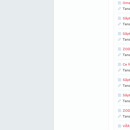
Omen
Tan
Săp
Tan
Săp
Tan
ZOD
Tan
Ce f
Tan
Săp
Tan
Săp
Tan
ZOD
Tan
VĂRS