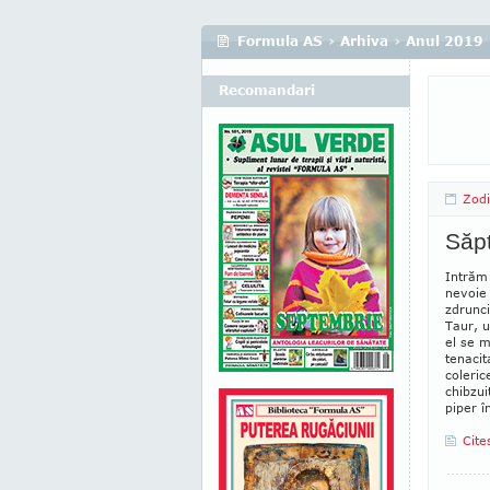
Formula AS
›
Arhiva
›
Anul 2019
Recomandari
Zod
Săp
Intrăm 
nevoie
zdrunci
Taur, 
el se m
tenacit
coleric
chibzui
piper î
Cite