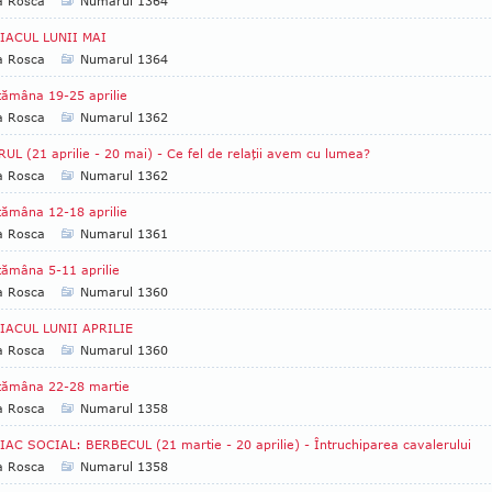
a Rosca
Numarul 1364
IACUL LUNII MAI
a Rosca
Numarul 1364
ămâna 19-25 aprilie
a Rosca
Numarul 1362
UL (21 aprilie - 20 mai) - Ce fel de relaţii avem cu lumea?
a Rosca
Numarul 1362
ămâna 12-18 aprilie
a Rosca
Numarul 1361
ămâna 5-11 aprilie
a Rosca
Numarul 1360
IACUL LUNII APRILIE
a Rosca
Numarul 1360
tămâna 22-28 martie
a Rosca
Numarul 1358
AC SOCIAL: BERBECUL (21 martie - 20 aprilie) - Întruchiparea cavalerului
a Rosca
Numarul 1358