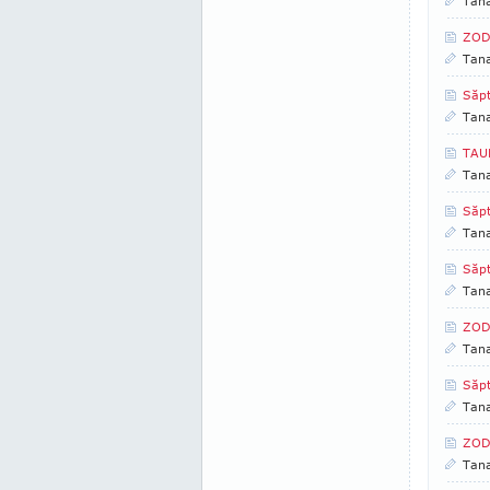
Tan
ZOD
Tan
Săpt
Tan
TAUR
Tan
Săpt
Tan
Săpt
Tan
ZOD
Tan
Săp
Tan
ZODI
Tan