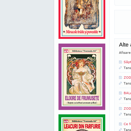
Alte
Afisare
Săp
Tan
ZOD
Tan
BALA
Tan
ZOD
Tan
Ce f
Tan