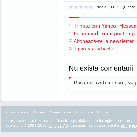
Media 0,00 / 5 (0 note)
Trimite prin Yahoo! Messen
Recomanda unui prieten pri
Aboneaza-te la newsletter
Tipareste articolul
Nu exista comentarii
Daca nu aveti un cont, va p
Numar curent
|
Arhiva
|
Abonamente
|
Publicitate
|
Contact
Reproducerea, difuzarea sau folosirea partiala sau in intregime a materialel
Copyright © 1998-2019
Formula AS
. Va rugam sa cititi cu atentie
termenii s