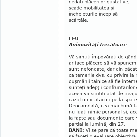
de­daţi plăcerilor gustative,
scade mo­bi­litatea şi
încheieturile încep să
scârţâie.
LEU
Animozităţi trecătoare
Vă simţiţi împovăraţi de gân­d
ar face plăcere să vă spunem
sunt nefondate, dar din păcat
ca temerile dvs. cu privire la 
duşmănii tai­nice să fie întem
sunteţi adepţii confruntărilor 
aceea vă simţiţi atât de neaju
cazul unor atacuri pe la spate
Deocamdată, cea mai bună ta
nu luaţi nimic personal şi, ac
la fapte sau docu­mente care 
parţial la lumină, din 27.
BANI:
Vi se pare că toate merg
să faceţi o evaluare obiec­tiv