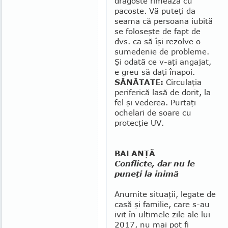
dragoste rimează cu
pacoste. Vă puteţi da
seama că persoana iu­bită
se foloseşte de fapt de
dvs. ca să îşi rezolve o
sumedenie de pro­ble­me.
Şi odată ce v-aţi angajat,
e greu să daţi înapoi.
SĂNĂTATE:
Circulaţia
perife­rică lasă de dorit, la
fel şi vederea. Purtaţi
ochelari de soare cu
protecţie UV.
BALANŢĂ
Conflicte, dar nu le
puneţi la inimă
Anumite situaţii, legate de
casă şi familie, care s-au
ivit în ultimele zile ale lui
2017, nu mai pot fi