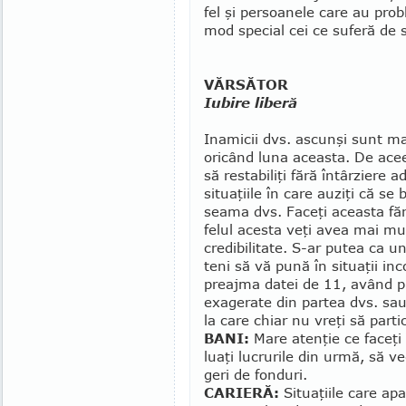
fel şi persoanele care au prob
mod special cei ce suferă de s
VĂRSĂTOR
Iubire liberă
Inamicii dvs. ascunşi sunt mai
ori­când luna aceasta. De acee
să restabiliţi fără întârziere a
situaţiile în care auziţi că se 
seama dvs. Faceţi aceasta făr
felul acesta veţi avea mai mu
credibilitate. S-ar putea ca un
teni să vă pună în situaţii inc
preaj­ma datei de 11, având p
exagerate din par­tea dvs. sa
la care chiar nu vreţi să partic
BANI:
Mare atenţie ce faceţi 
luaţi lucrurile din urmă, să v
geri de fonduri.
CARIERĂ:
Situaţiile care apa