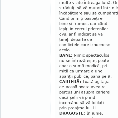
multe vizite întreaga lună. Or
străduiţi să vă mu­taţi într-o 
încă­pă­toare sau să cumpăra
Când primiţi oaspeţi e
bine şi fru­mos, dar când
ieşiţi în cercul prie­te­ni­lor
dvs. ar fi indicat să vă
ţineţi de­par­te de
conflictele care izbucnesc
acolo.
BANI:
Nimic spec­taculos
nu se întrezăreşte, poate
doar o sumă modică, pri­
mită ca urmare a unei
apariţii publice, până pe 9.
CARIERĂ:
Toată agitaţia
de-aca­să poate avea re­
per­cusiuni asupra carierei
dacă şefii vă prind
încercând să vă fofilaţi
prin preajma lui 11.
DRAGOSTE:
În iunie,