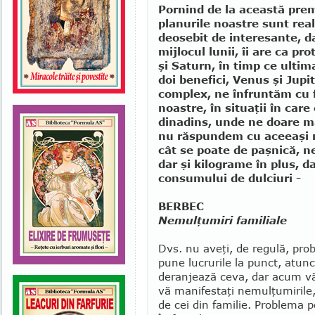
Pornind de la această pre
planurile noastre sunt rea
deosebit de interesante, d
mijlocul lunii, îi are ca pr
şi Saturn, în timp ce ultima
doi benefici, Venus şi Jupi
complex, ne înfruntăm cu fr
noastre, în situaţii în care
dinadins, unde ne doare mai
nu răspundem cu aceeaşi 
cât se poate de paşnică, n
dar şi kilograme în plus, 
consumului de dulciuri -
BERBEC
Nemulţumiri familiale
Dvs. nu aveţi, de regulă, pro­
pune lucrurile la punct, atun
deranjează ceva, dar acum vă
vă manifestaţi nemulţumirile,
de cei din familie. Problema 