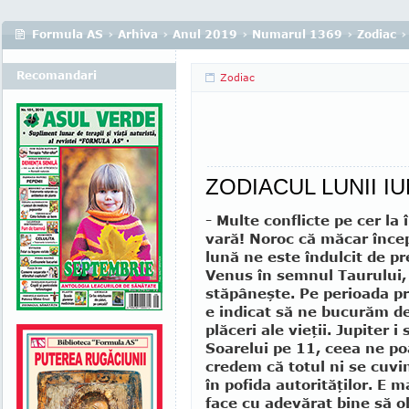
Formula AS
›
Arhiva
›
Anul 2019
›
Numarul 1369
›
Zodiac
›
Recomandari
Zodiac
ZODIACUL LUNII IU
- Multe conflicte pe cer la
vară! Noroc că măcar înce
lună ne este îndulcit de pr
Venus în semnul Taurului, 
stăpâneşte. Pe perioada pr
e indicat să ne bucurăm de
plăceri ale vieţii. Jupiter i
Soarelui pe 11, ceea ne po
credem că totul ni se cuvin
în pofida autorităţilor. E 
face cu adevărat bine să o