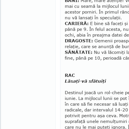
BANI:
Mare, mare atenţie! Veţ
mai cu seamă la mijlocul lunii
acestor porniri. În primul rând
nu vă lansaţi în speculaţii.
CARIERĂ:
E bine să faceţi şi
până pe 9. În fe­lul acesta, nu
ochi, abia în preajma datei de 
DRAGOSTE:
Gemenii proaspăt
relaţie, care se anunţă de bun
SĂNĂTATE:
Nu vă lăcomiţi la
fine, până pe 10, pe­ri­oa­­dă câ
RAC
Lăsaţi-vă sfătuiţi
Destinul joacă un rol-cheie p
iunie. La mij­locul lunii se pot 
în care să fie necesar să luaţi 
radicale, dar intervalul 14-20
potrivit pentru aşa ceva. Moti­
suprafaţă unele ne­mulţumiri
care nu le mai puteţi ig­nora.