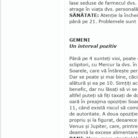
lase seduse de farmecul dvs.
atrage în viaţa dvs. personală
SĂNĂTATE:
Atenţie la în­che­
până pe 21. Pro­ble­mele sunt
GEMENI
Un interval pozitiv
Până pe 4 sunteţi vioi, poate 
sclipitori, cu Mercur la dvs. î
Soarele, care vă întăreşte per
Dar se poate şi mai bine, căc
alătură şi ea pe 10. Simţiţi a
benefic, dar nu lă­saţi să vi se
altfel puteţi să fiţi taxaţi de 
oară în preajma opoziţiei Soa
11, când există riscul să co­mi
de autoritate. A doua opoziţie,
propriu şi la figurat, deoarece 
Venus şi Jupiter, care, printre
deamnă la excese alimentare