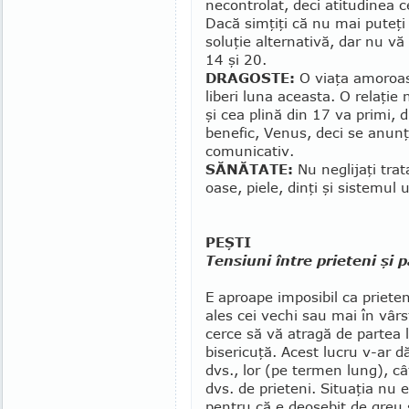
necontrolat, deci ati­tudinea c
Dacă simţiţi că nu mai puteţi 
soluţie alternativă, dar nu vă 
14 şi 20.
DRAGOSTE:
O viaţa amoroasă
liberi luna aceasta. O relaţie
şi cea plină din 17 va primi, 
benefic, Venus, deci se anunţ
comunicativ.
SĂNĂTATE:
Nu neglijaţi trat
oase, piele, dinţi şi sistemul 
PEŞTI
Tensiuni între prieteni şi 
E aproape imposibil ca pri­e­te
ales cei vechi sau mai în vârs
cerce să vă atragă de partea l
bisericuţă. Acest lucru v-ar 
dvs., lor (pe termen lung), cât
dvs. de prieteni. Situaţia nu 
pentru că e deosebit de greu s