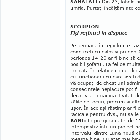
SĂNĂTATE:
Din 23, labele pi
umfla. Purtaţi încălţăminte 
SCORPION
Fiţi reţinuţi în dispute
Pe perioada întregii luni e caz
conduceţi cu calm şi prudenţă
perioada 14-20 ar fi bine să e
posibil şofatul. La fel de mult
indicată în relaţiile cu cei din
cu funcţionarii cu care aveţi 
vă ocupaţi de chestiuni admini
consecinţele neplăcute pot fi
decât v-aţi imagina. Evitaţi
sălile de jocuri, precum şi alte
uşor. În acelaşi răstimp ar fi 
radicale pentru dvs., nu să le
BANI:
În preajma datei de 1
intempestiv într-un proiect n
intervalul dintre Luna nouă di
meargă bine. Cu atât mai bine