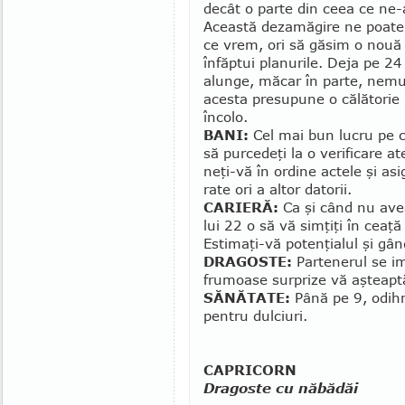
decât o parte din ceea ce ne-
Această dezamăgire ne poate
ce vrem, ori să găsim o nouă 
înfăptui planurile. Deja pe 24
alunge, măcar în parte, ne­mul
acesta presupune o călătorie 
încolo.
BANI:
Cel mai bun lucru pe ca
să purcedeţi la o verificare at
neţi-vă în ordine actele şi asi
rate ori a altor datorii.
CARIERĂ:
Ca şi când nu aveaţ
lui 22 o să vă simţiţi în ceaţă
Estimaţi-vă potenţialul şi gân
DRAGOSTE:
Partenerul se im
fru­moa­se surprize vă aşteapt
SĂNĂTATE:
Până pe 9, odihn
pentru dulciuri.
CAPRICORN
Dragoste cu năbădăi