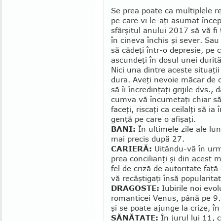
Se prea poate ca multiplele re
pe care vi le-aţi asumat înce
sfârşitul anului 2017 să vă fi
în cineva închis şi sever. Sau 
să cădeţi într-o depresie, pe 
ascundeţi în dosul unei durită
Nici una dintre aceste situaţi
dura. Aveţi ne­voie măcar de 
să îi încredinţaţi grijile dvs.,
cumva vă încumetaţi chiar să 
faceţi, riscaţi ca ceilalţi să i
genţă pe care o afişaţi.
BANI:
În ultimele zile ale lun
mai precis după 27.
CARIERĂ:
Uitându-vă în urmă
prea concilianţi şi din acest m
fel de criză de autoritate faţă
vă recâştigaţi însă popularitat
DRAGOSTE:
Iubirile noi ev
romanticei Ve­nus, până pe 9. 
şi se poate ajunge la crize, în
SĂNĂTATE:
În jurul lui 11, 