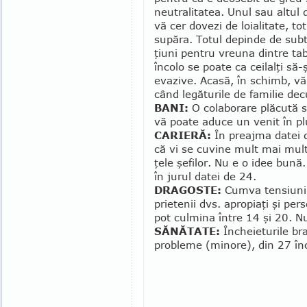
neutralitatea. Unul sau altul 
vă cer dovezi de loialitate, to
supăra. Totul de­pin­de de sub
ţiuni pentru vreuna dintre tab
încolo se poate ca ceilalţi s
evazive. Acasă, în schimb, vă 
când legăturile de familie de
BANI:
O colaborare plăcută s
vă poate adu­ce un venit în p
CARIERĂ:
În preajma datei 
că vi se cuvine mult mai mult 
ţele şefilor. Nu e o idee bună
în jurul datei de 24.
DRAGOSTE:
Cumva tensiunile
prietenii dvs. apro­piaţi şi pe
pot culmina între 14 şi 20. Nu
SĂNĂTATE:
Încheieturile bra
probleme (mi­no­re), din 27 în