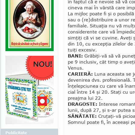
în faptul că e nevoie să vă co
cineva mai în vârs­­tă care im
La mij­loc poate fi şi o posibi
sau o (re)dis­tri­buire a unor 
familiale. Si­tuaţia nu vă mulţ
considerente care vă împie­di
simţiţi că vi se cuvine. Aveţi
din 10, cu ex­cepţia zilelor de
tuiţi excesiv.
BANI:
Grăbiţi-vă să vă puneţi
pe 9 inclusiv, cât timp o aveţi
Venus.
CARIERĂ:
Luna aceasta se joa
devenirea dvs. pro­fesională. T
înţelepciunea cu care vă înar­m
cial între 14 şi 20. Staţi cu ur
preajma lui 22.
DRAGOSTE:
Interese romanti
lunii, după 27, şi s-ar putea s
SĂNĂTATE:
Cruţaţi-vă picioa
Somnul poa­te fi, în aceeaşi p
Publicitate