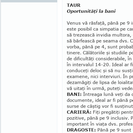
TAUR
Oportunităţi la bani
Venus vă răsfaţă, până pe 9 in
este posibil ca sim­patia pe ca
să trezească in­vidia multora,
să bârfească pe seama dvs. C
vorba, pâ­nă pe 4, sunt proba
tinere. Călătoriile şi studiile po
de dificultăţi considerabile, în
în intervalul 14-20. Ideal ar f
conduceţi deloc şi să nu susţi
examene, nici inter­viuri. În p
de­za­măgiţi de lipsa de loiali
vă uitaţi în urmă, puteţi vede
BANI:
Întreaga lună veţi da 
documente, ideal ar fi până pe
sur­se de câştig vor fi susţinu
CARIERĂ:
Fiţi pregătiţi pen
pozitive, până pe 9 in­clu­siv.
important în viaţa dvs. profes
DRAGOSTE:
Până pe 9 sunt 