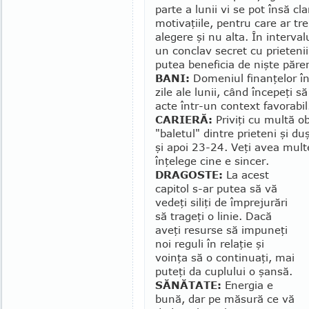
parte a lunii vi se pot însă cla­
motivaţiile, pentru care ar tre
ale­gere şi nu alta. În interva
un conclav secret cu prietenii
putea beneficia de nişte păreri
BANI:
Domeniul finanţelor înc
zile ale lunii, când în­cepeţi s
acte într-un context favorabil
CARIERĂ:
Priviţi cu mul­tă o­b
"baletul" dintre pri­e­teni şi
şi apoi 23-24. Veţi avea multe
înţelege cine e sincer.
DRAGOSTE:
La acest
capitol s-ar putea să vă
vedeţi siliţi de împrejurări
să tra­geţi o linie. Dacă
aveţi resurse să impuneţi
noi reguli în relaţie şi
voinţa să o continuaţi, mai
puteţi da cuplului o şansă.
SĂNĂTATE:
Energia e
bună, dar pe măsură ce vă