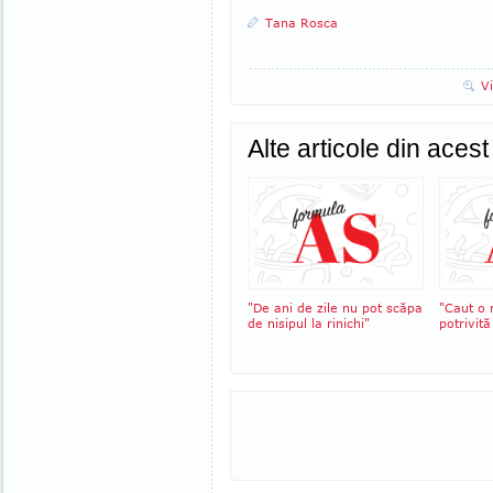
Tana Rosca
V
Alte articole din aces
"De ani de zile nu pot scăpa
"Caut o 
de nisipul la rinichi"
potrivit