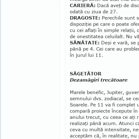
CARIERĂ:
Dacă aveţi de dis­cu
odată cu zi­ua de 27.
DRAGOSTE:
Perechile sunt s
dispoziţie pe care o poate of
cu cei aflaţi în simple relaţii,
de onestitatea celuilalt. Nu vă
SĂNĂTATE:
Deşi e vară, se p
până pe 4. Cei care au proble
în jurul lui 11.
SĂGETĂTOR
Dezamăgiri trecătoare
Marele benefic, Jupiter, gu­ve
semnului dvs. zodiacal, se ce
Soarele. Pe 11 va fi com­plet 
compară proiecte în­cepute î
anului trecut, cu ceea ce aţi r
realizaţi până acum. Atunci 
ceva cu multă intensitate, ne
accep­tăm că, în realitate, nu