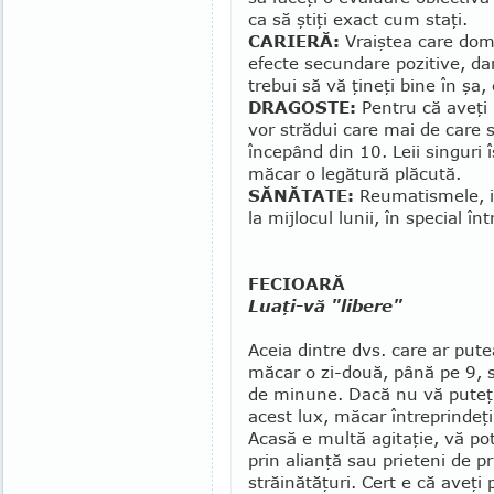
ca să ştiţi exact cum staţi.
CARIERĂ:
Vraiştea care domn
efecte secundare pozitive, da
trebui să vă ţineţi bine în şa, 
DRAGOSTE:
Pentru că aveţi m
vor strădui care mai de care s
începând din 10. Leii singuri 
măcar o legătură plăcută.
SĂNĂTATE:
Reumatismele, in
la mijlocul lunii, în spe­cial în
FECIOARĂ
Luaţi-vă "libere"
Aceia dintre dvs. care ar putea
măcar o zi-do­uă, până pe 9, 
de mi­nu­ne. Dacă nu vă puteţ
acest lux, măcar întreprindeţi
Acasă e multă agitaţie, vă po
prin alianţă sau prieteni de pr
străinătăţuri. Cert e că aveţi 