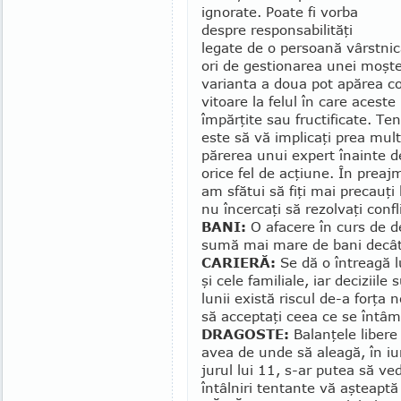
ignorate. Poate fi vorba
despre responsabilităţi
legate de o persoană vârst­ni­c
ori de gestionarea unei moşten
varianta a doua pot apărea con
vitoare la felul în care aceste
împărţite sau fructificate. Te
este să vă implicaţi prea mult
părerea unui expert înainte d
orice fel de acţiune. În preaj
am sfătui să fiţi mai precauţi 
nu încercaţi să rezolvaţi confli
BANI:
O afacere în curs de d
sumă mai mare de bani decât v
CARIERĂ:
Se dă o întreagă lu
şi cele fa­miliale, iar deciziil
lunii există riscul de-a forţa 
să acceptaţi ceea ce se întâm
DRAGOSTE:
Balanţele libere 
avea de unde să aleagă, în iun
jurul lui 11, s-ar putea să ve
întâlniri tentante vă aşteaptă