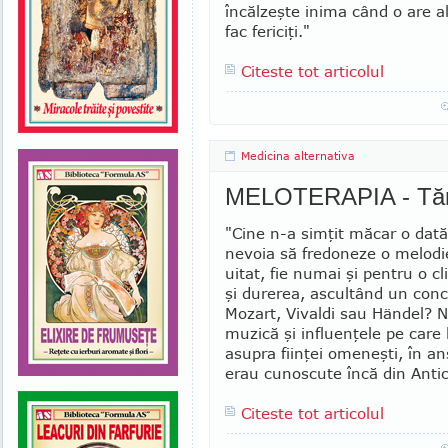
încălzeşte inima când o are a
fac fericiţi."
Citeste tot articolul
Medicina alternativa
MELOTERAPIA - Tămă
"Cine n-a simţit măcar o dată
nevoia să fredoneze o melodi
uitat, fie numai şi pentru o cli
şi du­re­rea, ascultând un con
Mozart, Vivaldi sau Hän­del? 
muzică şi influenţele pe care l
asupra fiinţei omeneşti, în an
erau cunoscute încă din Antic
Citeste tot articolul