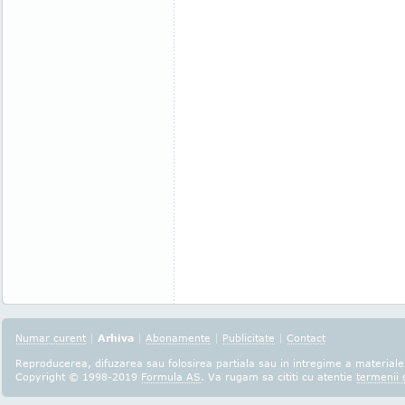
Numar curent
|
Arhiva
|
Abonamente
|
Publicitate
|
Contact
Reproducerea, difuzarea sau folosirea partiala sau in intregime a materialel
Copyright © 1998-2019
Formula AS
. Va rugam sa cititi cu atentie
termenii s