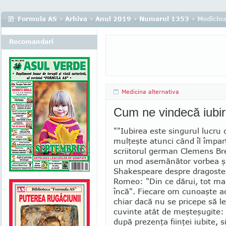
Formula AS
›
Arhiva
›
Anul 2019
›
Numarul 1353
› Medicina
Recomandari
Medicina alternativa
Cum ne vindecă iubi
""Iubirea este singurul lucru 
mulţeşte atunci când îl împarţ
scriitorul german Cle­mens Br
un mod asemănător vorbea şi 
Shake­speare despre dragoste
Romeo: "Din ce dărui, tot m
încă". Fie­care om cunoaşte a
chiar dacă nu se pricepe să l
cuvinte atât de meşteşugite:
după prezenţa fiinţei iubite, 