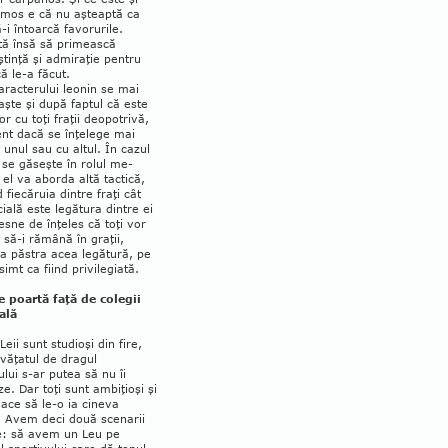
umos e că nu aşteaptă ca
ă-i întoarcă favorurile.
ă însă să pri­mească
tinţă şi admiraţie pentru
că le-a făcut.
aracterului leonin se mai
şte şi după faptul că este
r cu toţi fraţii deopo­tri­vă,
ent dacă se înţelege mai
 unul sau cu altul. În cazul
 se găseşte în rolul me­
, el va aborda altă tactică,
fie­că­ruia dintre fraţi cât
ială este legătura dintre ei
lesne de înţeles că toţi vor
 să-i rămână în graţii,
a păstra acea legătură, pe
simt ca fiind privilegiată.
 poartă faţă de colegii
ală
Leii sunt studioşi din fire,
nvăţatul de dragul
ului s-ar putea să nu îi
e. Dar toţi sunt ambiţioşi şi
lace să le-o ia cineva
. Avem deci două scenarii
le: să avem un Leu pe