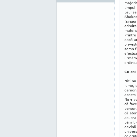
majorit
timpul 
Leul se
Shakesp
(singur
admiraţ
materia
Printre
dacă ar
priveşt
semn fi
efectua
următoa
ordine
Cu cei
Nici nu
lume, c
demonst
acesta 
Nu e vo
că face
persona
că atenţ
asupra
părinţi
devină
univers
colo­ra