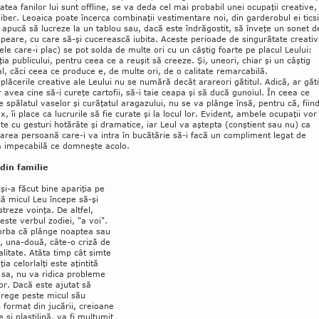
atea fa­ni­lor lui sunt offline, se va deda cel mai probabil u­nei ocu­paţii creative,
liber. Leoaica poate în­­cer­ca combinaţii vestimentare noi, din garderobul ei ticsi
 apucă să lucreze la un tablou sau, da­­că este îndrăgostit, să înveţe un sonet d
eare, cu care să-şi cucerească iubita. Aceste perioade de singurătate creati
ele care-i plac) se pot solda de multe ori cu un câştig foarte pe placul Leu­lui:
ia publicului, pentru ceea ce a reuşit să creeze. Şi, uneori, chiar şi un câştig
l, căci ceea ce produce e, de multe ori, de o calitate remar­cabilă.
 plăcerile creative ale Leului nu se numă­ră decât arareori gătitul. Adică, ar găti
 avea cine să-i cureţe cartofii, să-i taie ceapa şi să du­­că gunoiul. În ceea ce
e spălatul vaselor şi cu­răţatul aragazului, nu se va plânge însă, pentru că, fiin
x, îi place ca lucrurile să fie cu­rate şi la locul lor. Evident, ambele ocupaţii vor 
te cu gesturi hotărâte şi dramatice, iar Leul va aştepta (conştient sau nu) ca
rea persoa­nă care-i va intra în bucătărie să-i facă un com­pli­ment legat de
a impecabilă ce domneşte acolo.
 din familie
 şi-a făcut bine apariţia pe
ă micul Leu începe să-şi
reze voinţa. De altfel,
este verbul zodiei, "a voi".
rba că plân­­ge noaptea sau
, una-două, câte-o criză de
litate. Atâta timp cât simte
ia ce­lor­lalţi este aţintită
 sa, nu va ridica probleme
lor. Dacă este ajutat să
 rege peste micul său
 format din jucării, creioane
te şi plastilină, va fi mulţumit