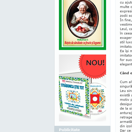
cu ajut
multe o
expresi
zodii s
În fine
vestime
Leul, c
în ceea
exagere
stil lu
imitato
Ea îşi 
imitato
for suc
elegant
Când e
Cum alt
singură
Leu sin
există 
motiv p
desigur
de la s
antu­ra
retrage
armată 
din izo
Publicitate
Dar ce 