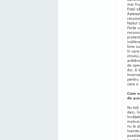
mai fr
fraţii s
Aşteapt
recunoş
faptul 
Forţa c
recunoa
protecto
indifer
bine cu
în care
zinului
arătând 
de spec
doi. E 
încerca
pentru 
care o 
Cum se
de şco
Nu toţi 
deci, î
învăţat
motivez
nu le p
înainte
posibi