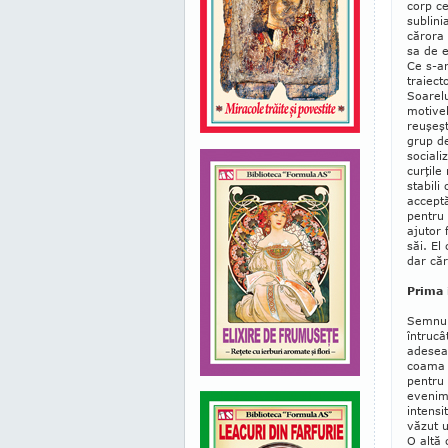
corp ce
sublini
cărora 
sa de e
Ce s-ar
traiect
Soarelu
motivel
reuşeşt
grup de
so­cial
curţile
stabili
acceptă
pentru 
ajutor 
săi. El
dar căr
Prima 
Semnul 
întrucâ
adesea 
coama 
pentru 
evenime
intensi
văzut u
O altă 