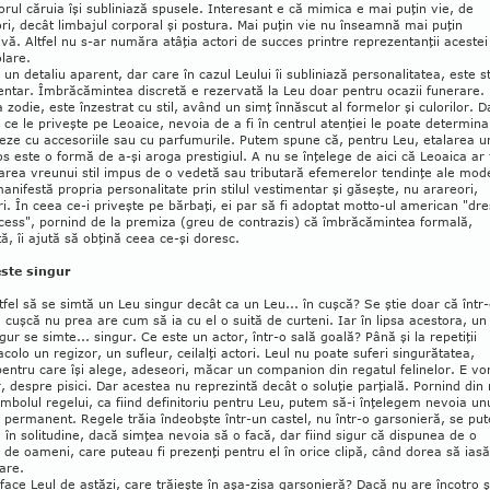
o­rul căruia îşi subliniază spusele. Interesant e că mimica e mai puţin vie, de
ri, decât limbajul corporal şi postura. Mai puţin vie nu înseamnă mai puţin
vă. Altfel nu s-ar număra atâţia actori de succes printre reprezentanţii acestei
olare.
, un detaliu aparent, dar care în cazul Leului îi subliniază personalitatea, este st
ntar. Îmbrăcămintea discretă e rezer­vată la Leu doar pentru ocazii funerare.
a zodie, este înzestrat cu stil, având un simţ înnăscut al formelor şi culorilor. D
 ce le priveşte pe Leoaice, nevoia de a fi în cen­trul atenţiei le poate determina
ze cu accesoriile sau cu parfumurile. Putem spu­ne că, pentru Leu, etalarea u
xos este o formă de a-şi aroga prestigiul. A nu se înţelege de aici că Leoaica ar 
area vreunui stil impus de o vedetă sau tributară efemerelor ten­dinţe ale mode
manifestă propria persona­litate prin stilul vestimentar şi găseşte, nu arareori,
ri. În ceea ce-i priveşte pe bărbaţi, ei par să fi adoptat motto-ul american "dre
cess", pornind de la premiza (greu de contrazis) că îmbră­cămintea formală,
ă, îi ajută să obţină ceea ce-şi doresc.
ste singur
fel să se simtă un Leu singur decât ca un Leu... în cuşcă? Se ştie doar că într
 cuşcă nu prea are cum să ia cu el o suită de curteni. Iar în lipsa acestora, un
gur se simte... singur. Ce este un actor, într-o sală goală? Până şi la repetiţii
acolo un regizor, un sufleur, ceilalţi actori. Leul nu poate suferi singurătatea,
entru care îşi alege, adeseori, măcar un companion din regatul fe­linelor. E vo
, despre pisici. Dar aces­tea nu reprezintă decât o soluţie parţială. Por­nind din
imbolul regelui, ca fiind defi­nitoriu pentru Leu, putem să-i înţelegem nevoia un
j permanent. Regele trăia îndeobşte într-un castel, nu într-o garsonieră, se pu
 în solitudine, dacă simţea nevoia să o facă, dar fiind sigur că dis­punea de o
de oameni, care pu­teau fi pre­zenţi pentru el în orice clipă, când dorea să iasă
lare.
face Leul de astăzi, care trăieşte în aşa-zi­sa garsonieră? Dacă nu are încotro ş