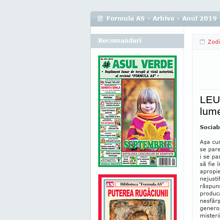
Formula AS
›
Arhiva
›
Anul 2019
Recomandari
Zod
LEUL
lum
Sociab
Aşa cu
se pare
i se pa
să fie 
apropie
nejusti
răspuns
producâ
nesfârş
generoz
misteri