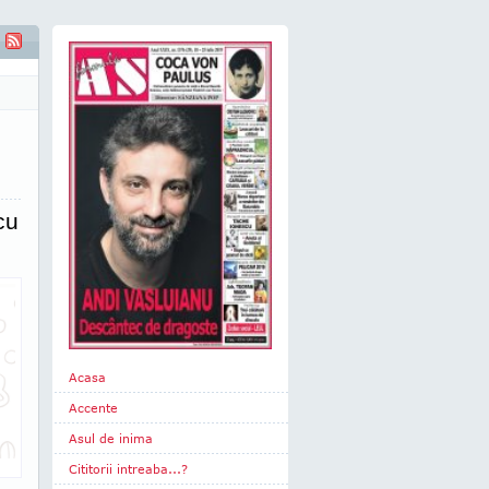
 relaţii avem cu lumea?
cu
Acasa
Accente
Asul de inima
Cititorii intreaba...?