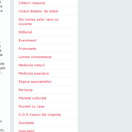
e
Cititorii raspund
ra
ea
Clubul dietelor de slabit
Din lumea celor care nu
cuvanta
Editorial
Eveniment
e
a
Frumusete
a
le
Lumea romaneasca
 de
Medicina naturii
alii
r,
Medicina populara
Pagina specialistilor
Periscop
Planete culturale
Povesti cu case
n
S.O.S-Cazuri-De-Urgenta
ai
Societate
ic,
Spectator