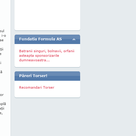
eul
 i-o
Fundatia Formula AS
 se
ii
Batranii singuri, bolnavii, orfanii
e
asteapta sponsorizarile
dumneavoastra...
i
să
Păreri Torser!
Recomandari Torser
şor
mplă
ţii
e,