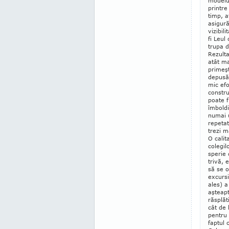
modelul
printre
timp, at
asigur
vizibil
fi Leul
trupa d
Rezulta
atât ma
primeşt
depusă
mic efo
constru
poate f
îmboldi
numai u
repetat
trezi m
O calit
colegil
sperie 
trivă,
să se 
excursi
ales) a
aşteapt
răsplăt
cât de 
pentru 
faptul 