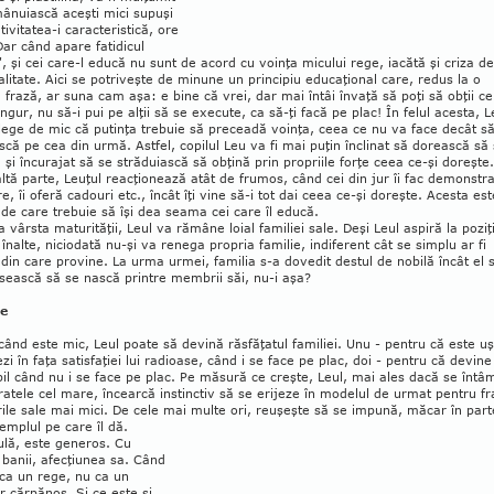
mânuiască aceşti mici supuşi
tivitatea-i caracteristică, ore
 Dar când apare fatidicul
, şi cei care-l educă nu sunt de acord cu voinţa micului re­ge, iacătă şi criza de
litate. Aici se potriveşte de minune un principiu educaţional care, redus la o
 frază, ar suna cam aşa: e bine că vrei, dar mai întâi învaţă să poţi să obţii ce
ingur, nu să-i pui pe alţii să se execute, ca să-ţi facă pe plac! În felul acesta, L
lege de mic că putinţa trebuie să preceadă voinţa, ceea ce nu va face decât să
scă pe cea din urmă. Astfel, copilul Leu va fi mai puţin înclinat să dorească să
 şi încurajat să se străduiască să obţină prin pro­priile forţe ceea ce-şi doreşte.
ltă parte, Leuţul reacţionează atât de frumos, când cei din jur îi fac demonstraţ
ire, îi oferă cadouri etc., încât îţi vine să-i tot dai ceea ce-şi doreşte. Acesta est
 de care trebuie să îşi dea seama cei care îl educă.
a vârsta maturităţii, Leul va rămâne loial familiei sale. Deşi Leul aspiră la poziţi
 înalte, niciodată nu-şi va renega propria familie, in­diferent cât se simplu ar fi
din care provine. La urma urmei, familia s-a dovedit destul de nobilă încât el 
sească să se nască printre membrii săi, nu-i aşa?
te
când este mic, Leul poate să devină răs­făţatul familiei. Unu - pentru că este u
zi în faţa satisfaţiei lui radioase, când i se face pe plac, doi - pentru că devine
il când nu i se face pe plac. Pe măsură ce creşte, Leul, mai ales dacă se întâ
fratele cel mare, încearcă instinctiv să se erijeze în modelul de urmat pentru fra
o­rile sale mai mici. De cele mai multe ori, reuşeşte să se impună, măcar în part
emplul pe care îl dă.
ulă, este generos. Cu
 banii, afec­ţiunea sa. Când
ca un rege, nu ca un
 cărpănos. Şi ce este şi