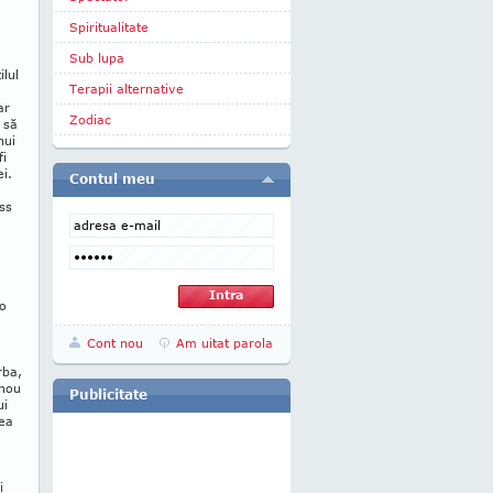
Spiritualitate
Sub lupa
ilul
Terapii alternative
ar
Zodiac
 să
nui
fi
i.
Contul meu
ss
-o
Cont nou
Am uitat parola
rba,
 nou
Publicitate
ui
tea
i