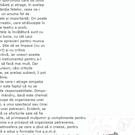
 sportivului care dă tonul
 băieţi şi atrage, în acelaşi
enţia fe­te­lor, ceea ce-i
ă un anume fel de
itate şi importanţă. Ori poate
 creativ, care strălu­ceşte în
e teatru a şcolii.
tele la în­vă­ţătură sunt cu
i bune, cu cât Leul
e apre­cieri pentru munca
. Ştie să se împace (cu un
rt) şi cu critica
ctivă, iar une­ori acesta
i instrumentul pentru a-l
 să facă mai mult. Dar
neori, căci criticile
e, pe acelaşi subiect, îi pot
ânia.
ate care-i atrage simpatia
or este faptul că nu se
de responsabilitate. Dimpo­
 e mândru, dacă este chemat
ocupe de organizarea unei
i, a unui spectacol sau (mai
 unei petreceri. Evident, se
ă ca efortu­rile sale să fie
ite, să primească mulţumiri şi complimente pentru
bine s-a priceput să organizeze petrecerea,
atmosfera pe care a ştiut să o creeze, pentru
că a adus o formaţie live ş.a.m.d.