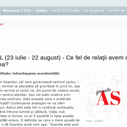
›
Numarul 1376
›
Zodiac
› LEUL (23 iulie - 22 august) - Ce fel de
iac
 (23 iulie - 22 august) - Ce fel de relaţii avem 
ea?
ilitate: întruchiparea mondenităţii
m Soarelui, cel care guvernează semnul Leului, i
 normal ca planetele să graviteze în jurul lui, aşa
re normal şi Leului ca, din punct de vedere social,
în centrul atenţiei. Sau cel puţin undeva prin
rea centrului. Este aceasta oare o pretenţie
ficată? Continuarea analogiei ne va oferi
ul. Astrul zilei este într-o conti­nuă combustie,
nd întruna lumină şi căldu­ră. Viaţa, sub
itele ei forme, nu ar fi posibilă în lipsa acestei
ităţi solare. O definiţie pe care o mare şcoală de
Foto: 123RF
i o dă Soarelui sună cam aşa: "Soarele este acel