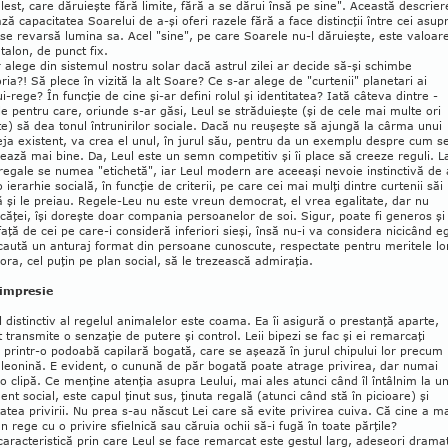
lest, care dă­ru­ieşte fără limite, fără a se dărui însă pe sine". Această descrier
ază capacitatea Soarelui de a-şi oferi razele fără a face distincţii între cei asup
se revarsă lumina sa. Acel "sine", pe care Soarele nu-l dăruieşte, este valoar
ta­lon, de punct fix.
 alege din sistemul nostru solar dacă astrul zilei ar decide să-şi schimbe
oria?! Să ple­ce în vizită la alt Soare? Ce s-ar alege de "curte­nii" planetari ai
i-rege? În funcţie de cine şi-ar defini rolul şi identitatea? Iată câteva dintre ­
e pentru care, oriunde s-ar găsi, Leul se străduieşte (şi de cele mai multe ori
e) să dea tonul întrunirilor sociale. Dacă nu reuşeşte să ajun­gă la cârma unui
ja existent, va crea el unul, în jurul său, pentru da un exemplu despre cum s
izează mai bine. Da, Leul este un semn com­petitiv şi îi place să creeze reguli. L
 regale se numea "etichetă", iar Leul modern are aceeaşi nevoie instinctivă de 
 o ierarhie socială, în funcţie de criterii, pe care cei mai mulţi dintre curte­nii săi 
 şi le preiau. Regele-Leu nu este vreun democrat, el vrea egalitate, dar nu
căţei, îşi doreşte doar compania persoanelor de soi. Sigur, poate fi generos şi
faţă de cei pe care-i consideră inferiori sieşi, însă nu-i va con­sidera nicicând eg
 caută un anturaj format din persoane cunoscute, respectate pentru meritele lo
ora, cel puţin pe plan social, să le tre­zească admiraţia.
impresie
distinctiv al regelul animalelor este coama. Ea îi asigură o prestanţă aparte,
t transmite o senzaţie de putere şi control. Leii bipezi se fac şi ei remarcaţi
printr-o podoabă capi­lară bogată, care se aşează în jurul chipului lor pre­cum
leonină. E evident, o cunună de păr bogată poate atrage privirea, dar numai
o clipă. Ce menţine atenţia asupra Leului, mai ales atunci când îl întâlnim la u
nt social, este capul ţinut sus, ţinuta regală (atunci când stă în picioare) şi
tatea privirii. Nu prea s-au născut Lei care să evite privirea cuiva. Că cine a m
n rege cu o privire sfielnică sau căruia ochii să-i fugă în toate părţile?
caracteristică prin care Leul se face re­mar­cat este gestul larg, adeseori dramat