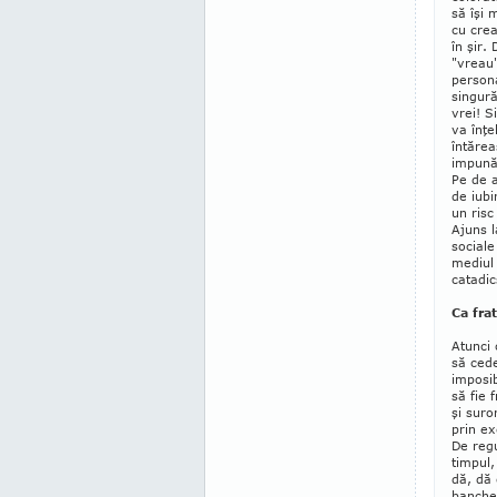
să îşi 
cu crea
în şir.
"vreau"
persona
singură
vrei! S
va înţe
întărea
im­pună
Pe de a
de iu­b
un risc
Ajuns l
sociale
mediul 
catadic
Ca fra
Atunci 
să cede
imposib
să fie 
şi su­r
prin ex
De reg
timpul,
dă, dă 
bancher