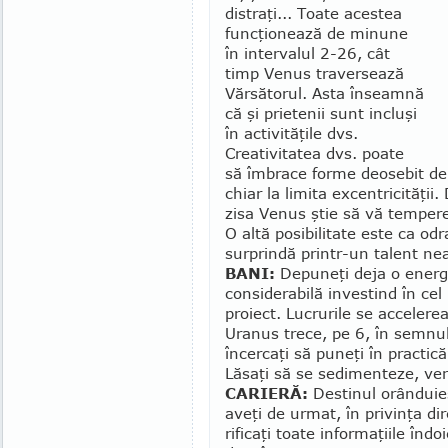
distraţi... Toate acestea
funcţionează de mi­nune
în intervalul 2-26, cât
timp Venus traver­sează
Vărsătorul. Asta înseamnă
că şi prietenii sunt incluşi
în activităţile dvs.
Creativitatea dvs. poate
să îmbrace forme deosebit de 
chiar la limita excentricităţii. 
zisa Venus ştie să vă tempere
O altă posibilitate este ca odr
surprindă printr-un talent ne
BANI:
Depuneţi deja o energ
considerabilă investind în cel
proiect. Lu­cru­rile se acceler
Uranus trece, pe 6, în sem­nu
încercaţi să puneţi în practică
Lăsaţi să se sedi­menteze, veri
CARIERĂ:
Destinul orânduieş
aveţi de urmat, în pri­vinţa di
rificaţi toate informaţiile îndo