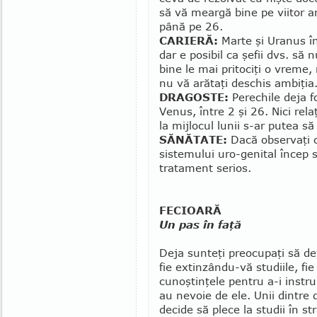
să vă meargă bine pe viitor ar
până pe 26.
CARIERĂ:
Marte şi Uranus î
dar e posibil ca şefii dvs. să 
bine le mai pritociţi o vreme,
nu vă arătaţi deschis ambiţia
DRAGOSTE:
Perechile deja fo
Ve­nus, între 2 şi 26. Nici rela
la mijlocul lunii s-ar putea să
SĂNĂTATE:
Dacă observaţi c
sistemului uro-genital încep 
tratament serios.
FECIOARĂ
Un pas în faţă
Deja sunteţi preocupaţi să de­ve
fie extin­zân­du-vă studiile, fi
cu­noş­tinţele pentru a-i instru
au nevoie de ele. Unii dintre 
decide să plece la studii în str