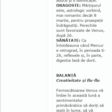
aduce şi o bonificaţie.
DRAGOSTE:
Mărţişorul
este, astrologic vorbind,
mai romantic decât 8
martie, pentru proaspeţii
îndrăgostiţi. Perechile
sunt favorizate de Venus,
după 26.
SĂNĂTATE:
Ca
întotdeauna când Mercur
e re­tro­grad, în perioada 6-
26, reflexele şi, în parte,
digestia lasă de dorit.
BALANŢĂ
Creativitate şi flu-flu
Fermecătoarea Venus vă
îm­bie în această lună a
sentimentelor
primăvăratice să doriţi să
ieşiţi în lu­me, să vă