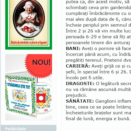
putea ca, din acest motiv, să
schimbaţi ceva prin garderob
cumpăraţi îmbrăcăminte cu o 
mai ales după data de 6, când
încheie periplul prin semnul d
Între 2 şi 26 vă vin multe lucr
perioada 6-29 e bine să fiţi ate
persoanele tinere din anturaj 
BANI:
Aveţi o pornire să faceţ
încercat până acum, cu îndră
pregătiţi terenul. Prietenii dv
CARIERĂ:
Aveţi grijă ce şi cu
şefii, în special între 6 şi 26.
încolo pot fi utile.
DRAGOSTE:
O legătură secre
nu va rămâne ascunsă multă 
prejudicii.
SĂNĂTATE:
Ganglioni infla­
bine, ceea ce se poate întâmpl
încheieturile braţelor sunt ma
final de lună, energia e bună.
Publicitate