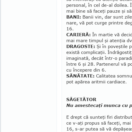
personal, în cel de-al doilea. 
mai bine să faceţi pauze şi să
BANI:
Banii vin, dar sunt zile
nare, vă pot curge printre deg
16.
CARIERĂ:
În martie vă decid
mai mare timpul şi atenţia dv
DRAGOSTE:
Şi în poveştile p
există com­pli­caţii. Îndrăgosti
imaginată, decât într-o paradi
între 6 şi 28. Partenerul vă 
cu începere din 6.
SĂNĂTATE:
Calitatea somnul
pot apă­rea aritmii cardiace.
SĂGETĂTOR
Nu amestecaţi munca cu p
E drept că sunteţi firi distribu
ce v-aţi propus să faceţi, mai
16, s-ar putea să vă depăşea