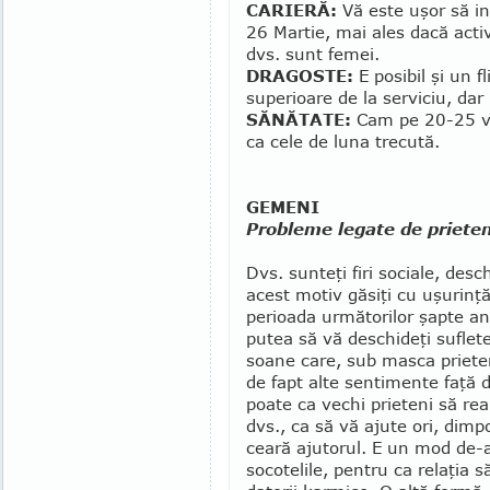
CARIERĂ:
Vă este uşor să intr
26 Martie, mai ales dacă activ
dvs. sunt femei.
DRAGOSTE:
E posibil şi un fl
superioare de la serviciu, dar
SĂNĂTATE:
Cam pe 20-25 vă 
ca cele de luna trecută.
GEMENI
Probleme legate de prieten
Dvs. sunteţi firi sociale, des­ch
acest motiv gă­siţi cu uşurinţă
perioada următorilor şapte ani
putea să vă deschideţi suflet
soa­ne care, sub masca prieten
de fapt alte sentimente faţă 
poate ca vechi prieteni să rea­
dvs., ca să vă ajute ori, dim­po
ceară ajutorul. E un mod de-
soco­te­lile, pentru ca relaţia 