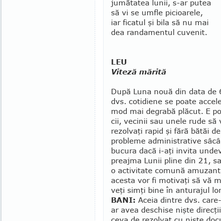
jumătatea lunii, s-ar putea
să vi se umfle picioarele,
iar ficatul şi bi­la să nu mai
dea randamentul cu­ve­nit.
LEU
Viteză mărită
După Luna nouă din data de 6,
dvs. cotidiene se poate accel
mod mai de­gra­bă plăcut. E po
cii, vecinii sau unele rude să
rezolvaţi rapid şi fără bătăi d
probleme admi­nis­tra­tive sâcâ
bucura dacă i-aţi invita undev
preajma Lunii pline din 21, sa
o activitate comună amuzantă
acesta vor fi motivaţi să vă ma
veţi simţi bine în anturajul lor
BANI:
Aceia dintre dvs. care
ar avea deschise nişte direc­ţ
ceva de rezolvat cu nişte doc