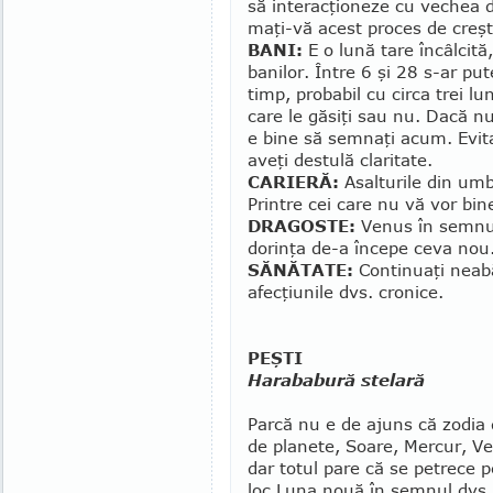
să in­terac­ţio­neze cu vechea 
maţi-vă acest proces de creşt
BANI:
E o lună tare încâlcită
banilor. Între 6 şi 28 s-ar pu
timp, probabil cu circa trei lu
care le găsiţi sau nu. Dacă nu,
e bine să semnaţi acum. Evita
aveţi destulă claritate.
CARIERĂ:
Asalturile din umb
Printre cei care nu vă vor bi
DRAGOSTE:
Venus în semnul 
dorinţa de-a începe ceva nou.
SĂNĂTATE:
Continuaţi neab
afecţiunile dvs. cro­nice.
PEŞTI
Harababură stelară
Parcă nu e de ajuns că zo­dia 
de pla­ne­te, Soare, Mercur, V
dar totul pare că se petrece p
loc Luna nouă în semnul dvs.