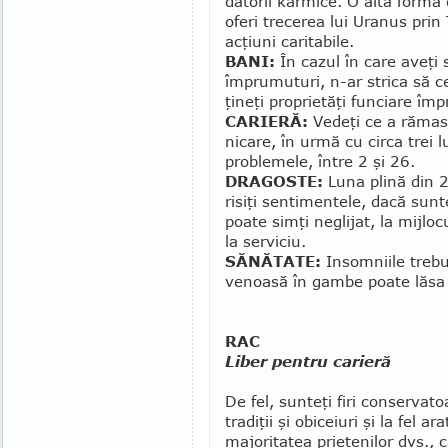
datorii karmice. O altă formă 
oferi tre­cerea lui Uranus prin
acţiuni caritabile.
BANI:
În cazul în care aveţi 
împrumuturi, n-ar strica să ce
ţineţi proprietăţi funciare îm
CARIERĂ:
Vedeţi ce a rămas î
nicare, în urmă cu circa trei lu
problemele, între 2 şi 26.
DRAGOSTE:
Luna pli­nă din 
risiţi sen­timentele, dacă sun­t
poate simţi neglijat, la mijlocu
la serviciu.
SĂNĂTATE:
Insomniile trebui
ve­noa­să în gambe poate lăsa 
RAC
Liber pentru carieră
De fel, sunteţi firi conser­va­to
tradiţii şi obi­ce­iuri şi la fel ara
majoritatea prie­tenilor dvs., 