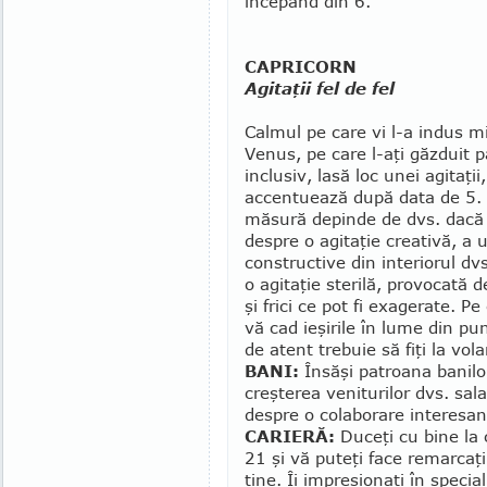
începând din 6.
CAPRICORN
Agitaţii fel de fel
Calmul pe care vi l-a indus m
Ve­nus, pe care l-aţi găzduit 
inclusiv, lasă loc unei agitaţii
accentuează după data de 5.
măsură depinde de dvs. dacă
despre o agitaţie creativă, a 
cons­tru­ctive din interiorul d
o agitaţie ste­rilă, provocată 
şi frici ce pot fi exa­gerate. P
vă cad ieşirile în lume din pun
de atent tre­buie să fiţi la vol
BANI:
Însăşi patroana banilo
creşterea veniturilor dvs. sala
despre o colaborare interesan
CARIERĂ:
Duceţi cu bine la 
21 şi vă puteţi face remarcaţi
ţine. Îi impresionaţi în special