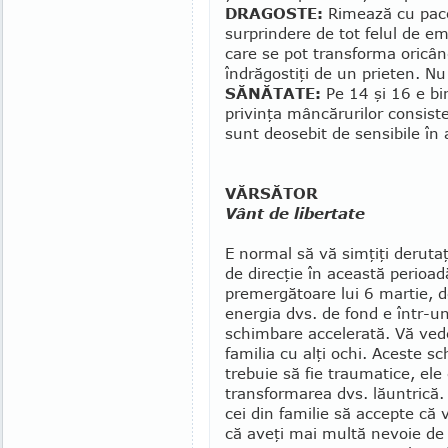
DRAGOSTE:
Rimează cu pacos
surprindere de tot felul de e
care se pot transforma oricând
îndrăgostiţi de un prieten. Nu
SĂNĂTATE:
Pe 14 şi 16 e bi
privinţa mân­că­rurilor consiste
sunt deosebit de sensibile în 
VĂRSĂTOR
Vânt de libertate
E normal să vă simţiţi derutaţi,
de direcţie în această perioad
premergătoare lui 6 martie, 
energia dvs. de fond e într-u
schimbare accelerată. Vă ved
familia cu alţi ochi. Aceste s
tre­buie să fie tra­u­­matice, el
transformarea dvs. lăuntrică.
cei din familie să ac­cep­te că 
că aveţi mai multă nevoie de l