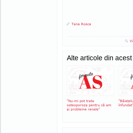
Tana Rosca
V
Alte articole din aces
"Nu-mi pot trata
"Băieţel
osteoporoza pentru că am
înfundat
şi probleme renale"