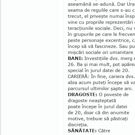
asea­mă­nă se-adună. Dar Ura
sea­ma de regulile care s-au cri
trecut, el priveşte numai înspr
vine cu propriile reprezentări
terac­ţiunile sociale. Deci, nu
în gru­purile pe care le frecven­
peste per­­sonaje excentrice, c
încep să vă fasci­neze. Sau put
mişcări sociale ori uma­­nitare
BANI:
Investiţiile dvs. merg m
26. Ba şi mai mult, pot apărea p
special în jurul datei de 20.
CARIERĂ: În fine, cariera dvs.
abia acum puteţi în­ce­pe să va
parcursul ultimilor şapte ani.
DRAGOSTE:
O poveste de
dragoste neaşteptată
poate începe în jurul datei
de 20, doar că din anumite
motive, trebuie să păs­traţi
discreţia.
SĂNĂTATE:
Către