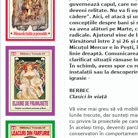
guvernează capul, care ne-
deveni relitate. Nu va fi u
cădere". Aici, el atacă şi 
concepţiile despre bani şi 
va avea alături pe Marte, c
radicale. Ajutorul vine de
Vărsătorul între 2 şi 26 şi 
Micuţul Mercur e în Peşti, 
linie dreaptă. Comunicare
clarificat situaţii rămase î
În schimb, avem spor cu rep
instalaţii sau la descoperi
igrasie -
BERBEC
Clasici în viaţă
Vă vine mai greu să vă mo­bi­li
lunile trecute, dar sunteţi m
cu pri­vi­re la proiectele pe care
În acelaşi timp, deveniţi parc
conservatori în comportament