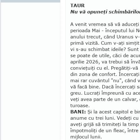
TAUR
Nu vă opuneţi schimbărilo
A venit vremea să vă aduceţi
perioada Mai - în­cepu­tul lui 
anului trecut, când Uranus v-
primă vizită. Cum v-aţi simţi
vi s-au schimbat ideile? Sunt 
se poate de utile, căci de acu
aprilie 2026, va trebui să învă
convieţuiţi cu el. Pregătiţi-vă 
din zona de confort. Încercaţi 
mai rar cuvântul "nu", când 
vă facă bine. Dacă încercaţi să
greu. Lucraţi împreună cu ac
veţi avea parte de un cal­var, 
turoase.
BANI:
Şi la acest capitol e bi
anume cu trei luni. Vedeţi cu 
aveţi gri­jă să trimiteţi la ti
împotmoliţi de un fleac, între 
mijlocul lunii.