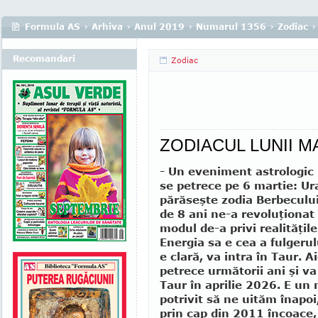
Formula AS
›
Arhiva
›
Anul 2019
›
Numarul 1356
›
Zodiac
›
Recomandari
Zodiac
ZODIACUL LUNII M
- Un eveniment astrologic
se petrece pe 6 martie: U
părăseşte zodia Berbeculu
de 8 ani ne-a revoluţionat
modul de-a privi realităţile
Energia sa e cea a fulgerulu
e clară, va intra în Taur. Ai
petrece următorii ani şi va 
Taur în aprilie 2026. E u
potrivit să ne uităm înapoi
prin cap din 2011 încoace,