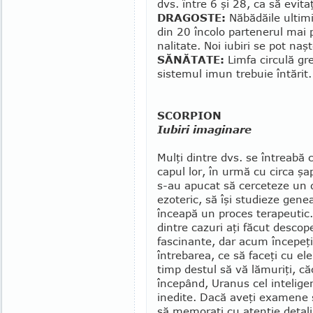
dvs. între 6 şi 28, ca să evitaţ
DRAGOSTE:
Năbădăile ultimi
din 20 încolo parte­nerul mai 
nalitate. Noi iubiri se pot naşt
SĂNĂTATE:
Limfa circulă greo
sistemul imun tre­buie întărit.
SCORPION
Iubiri imaginare
Mulţi dintre dvs. se întreabă c
capul lor, în urmă cu circa şa
s-au apucat să cerceteze un
ezoteric, să îşi studieze gene
înceapă un proces te­ra­peutic.
dintre cazuri aţi făcut desco­pe­
fascinante, dar acum începeţi
în­tre­barea, ce să faceţi cu el
timp destul să vă lămuriţi, că
începând, Uranus cel in­te­lige
inedite. Dacă aveţi examene sa
să memoraţi cu atenţie detalii