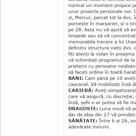
normal un moment propice pe
unor proiecte personale noi. 
zi, Mercur, parcat tot la dvs.
porneşte în mar­şarier, şi o ţ
pe 28. Asta nu vă aju­tă să a
limpede sau să vă concentraţi.
memorabila tre­cere a lui Ura
definitiv structura vieţii dvs.
fiţi atenţi la volan în preajma a
vă schimbaţi programul de la o 
prietenii cu persoane neo­bişn
să faceţi ordine în toată hara
BANI:
Cam până pe 10 aveţi 
caşcaval. Vă mobilizaţi însă d
CARIERĂ:
Aveţi simpatizanţi d
care vă asigură, cu discreţie
însă, şefii s-ar putea să fie 
DRAGOSTE:
Luna nouă vă po
dar de abia din 27 vă prindeţi
SĂNĂTATE:
Între 6 şi 26, s
adevărate minuni.