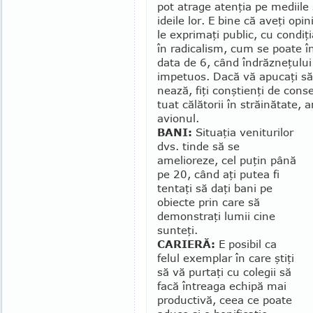
pot atrage atenţia pe mediile 
ideile lor. E bine că aveţi opini
le ex­­primaţi public, cu condiţ
în radicalism, cum se poate în
data de 6, când în­drăz­­­neţul
impetuos. Dacă vă apu­caţi să 
nează, fiţi conştienţi de conse
tuat că­lătorii în străină­ta­te, 
avio­nul.
BANI:
Situaţia ve­niturilor
dvs. tinde să se
amelioreze, cel puţin pâ­nă
pe 20, când aţi putea fi
tentaţi să daţi bani pe
obiecte prin care să
demonstraţi lumii cine
sunteţi.
CARIERĂ:
E posibil ca
felul exemplar în care ştiţi
să vă purtaţi cu colegii să
facă în­trea­ga echipă mai
productivă, ceea ce poate