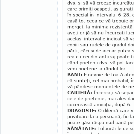
dvs. şi să vă creeze încurcătur
care primiţi oas­peţi, asiguraţ
în special în intervalul 6-28, 
casă tot ceea ce vă trebuie or
mergeţi la minima rezis­ten­ţă
aveţi grijă să nu încurcaţi lu­c
acelaşi interval e indicat să v
copiii sau rudele de gra­dul do
părţi, căci şi de aici ar putea
rea cu cei din anturaj poate fi
când prietenii dvs. vă pot fa
veni prie­tene la rândul lor.
BANI:
E nevoie de toată atenţ
că sunteţi, cel mai probabil, î
vă pândesc momentele de ne
CARIERĂ:
Încercaţi să separa
cele de prie­tenie, mai ales d
cucerească amiciţia, după 6.
DRAGOSTE:
O dilemă care v-
privitoare la o persoană, fie l
poate găsi răspunsul până pe
SĂNĂTATE:
Tulburările de s