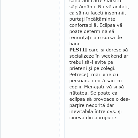
sănătăţii către sfârşitul
săptă­mânii. Nu vă agitaţi,
ca să nu faceţi insom­nii,
purtaţi încălţăminte
confortabilă. Eclipsa vă
poate determina să
renunţaţi la o sursă de
bani.
PEŞTII
care-şi doresc să
socializeze în weekend ar
trebui să-i evite pe
prieteni şi pe colegi.
Petreceţi mai bine cu
persoana iu­bită sau cu
copiii. Menajaţi-vă şi să­
nătatea. Se poa­te ca
eclipsa să provoace o des­
păr­ţire nedorită dar
inevitabilă între dvs. şi
cineva din apro­piere.