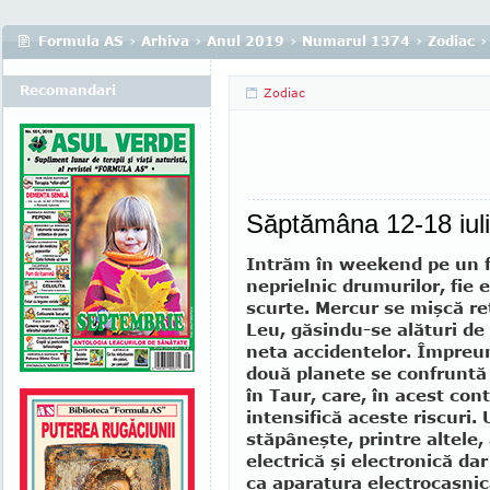
Formula AS
›
Arhiva
›
Anul 2019
›
Numarul 1374
›
Zodiac
›
Recomandari
Zodiac
Săptămâna 12-18 iul
Intrăm în weekend pe un 
neprielnic dru­murilor, fie 
scurte. Mercur se miş­că re
Leu, găsindu-se alături de 
neta accidentelor. Împreun
două planete se confruntă
în Taur, care, în acest con­
intensifică aceste riscuri.
stăpâneşte, printre altele,
electrică şi electronică dar 
ca aparatura elec­tro­cas­ni