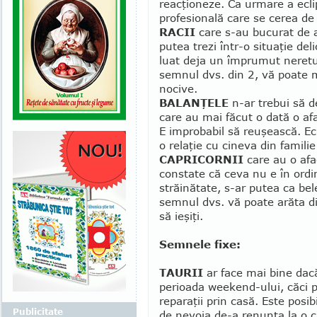
reacţioneze. Ca urmare a eclips
profesională care se cerea de
RACII
care s-au bucurat de aj
putea trezi într-o situaţie de
luat deja un împrumut neretur
semnul dvs. din 2, vă poate mo
nocive.
BALANŢELE
n-ar trebui să d
care au mai făcut o dată o af
E improbabil să reuşească. Ec
o relaţie cu cineva din famili
CAPRICORNII
care au o afac
constate că ceva nu e în ordi
străinătate, s-ar putea ca bel
semnul dvs. vă poate arăta d
să ieşiţi.
Semnele fixe:
TAURII
ar face mai bine dacă 
perioada weekend-ului, căci po
reparaţii prin casă. Este posi
Publicitate
de ne­voia de-a renunţa la o c