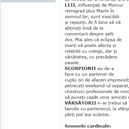
LEII
, influenţaţi de Mercur
retrograd plus Marte în
semnul lor, sunt irascibili
şi repeziţi. Ar fi bine să vă
abţineţi însă de la
comentarii despre şefii
dvs. Mai ales că eclipsa de
marţi vă poate afecta şi
relaţiile cu colegii, dar şi
sănătatea, cu precădere
oasele.
SCORPIONII
au de-a
face cu un par­tener de
cuplu ori de afaceri imprevizib
petreceţi weekend-ul separat,
chestiuni profesionale de rezo
să puneţi capăt unor amiciţii 
VĂRSĂTORII
n-ar trebui să 
familie cu par­tenerul, la sfâr
părţi pot ieşi scântei.
Semnele cardinale: