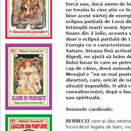
furcă sau, da­că avem de în
ne tre­zim în cine ştie ce î
bine acest vârtej de energ
eclipsa parţială de Lună di
întâmplă marţi seară. Spre
Soare din 2 iulie, aceasta 
doar o eclipsă parţială de 
Energia ce-o ca­rac­terizea
Saturn. Stea­ua fixă activ
Algedi, ne ajută să luăm d
liului lunar în care se petr
cap de câine, două animale 
Mesajul e "nu se mai poate
divorţuri, care, oricât de n
situaţii imposibile. O altă 
conva­les­cen­ţei, după o b
sau spirituală.
Semnele cardinale:
BERBECII
care-şi dau seama
încurcături legate de bani, nu