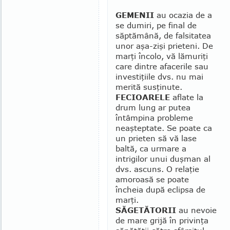
GEMENII
au ocazia de a
se dumiri, pe final de
săptămână, de falsitatea
unor aşa-zişi prieteni. De
marţi încolo, vă lămuriţi
care dintre afacerile sau
investiţiile dvs. nu mai
merită susţinute.
FECIOARELE
aflate la
drum lung ar pu­tea
întâmpina probleme
neaşteptate. Se poate ca
un prieten să vă lase
baltă, ca ur­mare a
intrigilor unui duşman al
dvs. ascuns. O re­laţie
amoroasă se poa­te
încheia după eclipsa de
marţi.
SĂGETĂTORII
au nevoie
de mare grijă în privinţa