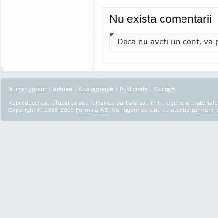
Nu exista comentarii
Daca nu aveti un cont, va p
Numar curent
|
Arhiva
|
Abonamente
|
Publicitate
|
Contact
Reproducerea, difuzarea sau folosirea partiala sau in intregime a materialel
Copyright © 1998-2019
Formula AS
. Va rugam sa cititi cu atentie
termenii s