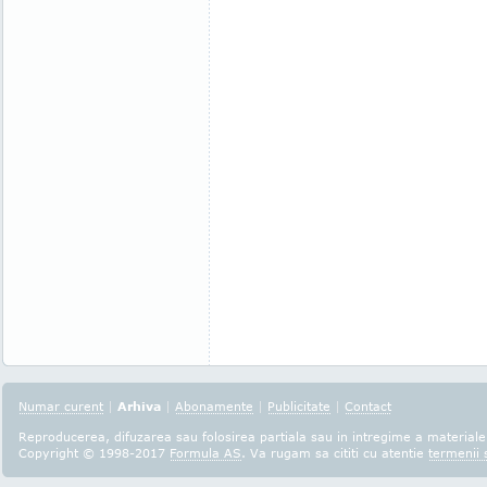
Numar curent
|
Arhiva
|
Abonamente
|
Publicitate
|
Contact
Reproducerea, difuzarea sau folosirea partiala sau in intregime a materialel
Copyright © 1998-2017
Formula AS
. Va rugam sa cititi cu atentie
termenii s