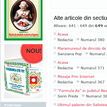
Alte articole din sect
Afisare: 641 - 649 din
649
ar
Acasa
Redactia
Numarul 380
Maramuresul de dincolo de
Sanziana Pop
Numarul 
Acasa
Redactia
Numarul 371
Mesaje Prin Internet
Redactia
Numarul 367
"Formula As" in judetul N
Sorin Preda
Numarul 3
Ultimul palarier din Salistea
Publicitate