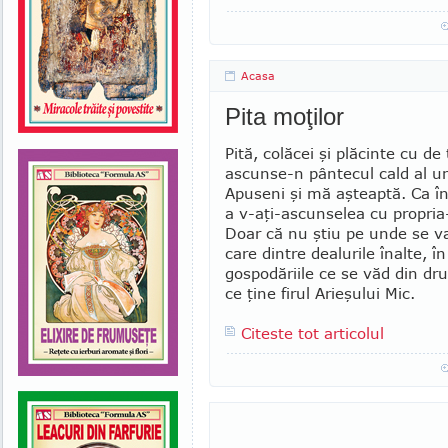
Acasa
Pita moţilor
Pită, colăcei şi plăcinte cu de
ascunse-n pântecul cald al un
Apuseni şi mă aşteaptă. Ca în
a v-aţi-ascunselea cu propria-
Doar că nu ştiu pe unde se va 
care dintre dealurile înalte, în
gospodăriile ce se văd din dru
ce ţine firul Arieşului Mic.
Citeste tot articolul