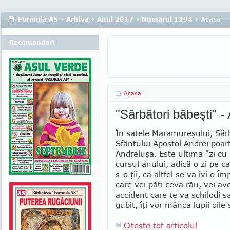
Formula AS
›
Arhiva
›
Anul 2017
›
Numarul 1294
› Acasa
Recomandari
Acasa
"Sărbători băbeşti" -
În satele Maramureşului, Săr
Sfân­tului Apostol Andrei poa
An­dreluşa. Este ultima "zi cu 
cursul anului, adică o zi pe c
s-o ţii, că altfel se va ivi o îm
care vei păţi ceva rău, vei av
accident care te va schilodi sa
gubit, îţi vor mânca lupii oile 
Citeste tot articolul