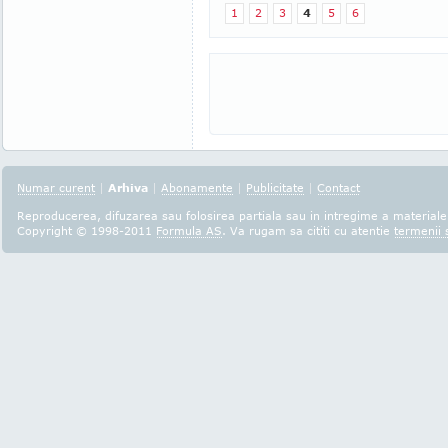
1
2
3
4
5
6
Numar curent
|
Arhiva
|
Abonamente
|
Publicitate
|
Contact
Reproducerea, difuzarea sau folosirea partiala sau in intregime a materialel
Copyright © 1998-2011
Formula AS
. Va rugam sa cititi cu atentie
termenii s