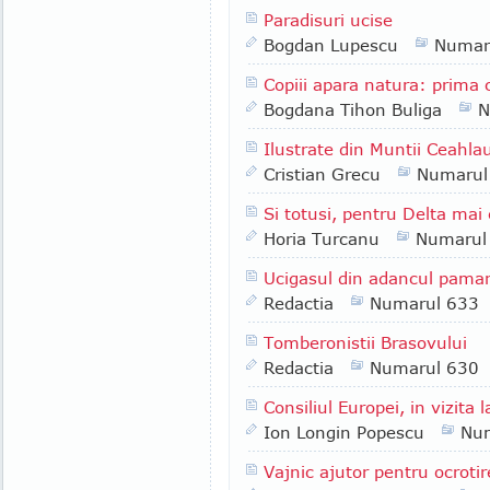
Paradisuri ucise
Bogdan Lupescu
Numar
Copiii apara natura: prima 
Bogdana Tihon Buliga
N
Ilustrate din Muntii Ceahla
Cristian Grecu
Numarul
Si totusi, pentru Delta mai
Horia Turcanu
Numarul
Ucigasul din adancul paman
Redactia
Numarul 633
Tomberonistii Brasovului
Redactia
Numarul 630
Consiliul Europei, in vizita
Ion Longin Popescu
Nu
Vajnic ajutor pentru ocrotire