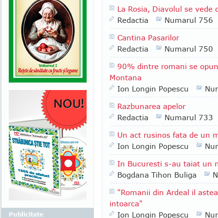
La Rosia, Diavolul se vede 
Redactia
Numarul 756
Cantina Pasarilor
Redactia
Numarul 750
90% dintre romani se opun m
Montana
Ion Longin Popescu
Nu
Razbunarea apelor
Redactia
Numarul 733
Un act rusinos fata de un m
Ion Longin Popescu
Nu
In Bucuresti s-au taiat un 
Bogdana Tihon Buliga
N
"Romanii din Ardeal il aste
intoarca"
Ion Longin Popescu
Nu
Publicitate