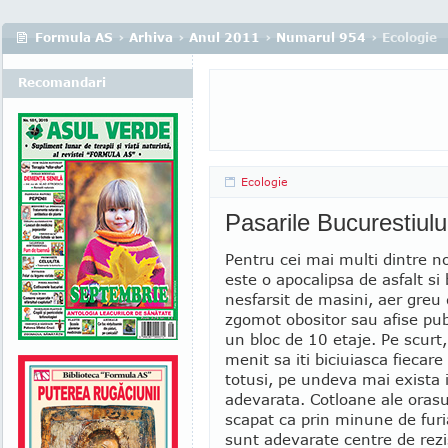
Formula AS
›
Arhiva
›
Anul 2011
›
Numarul 954
› Ecologie
Recomandari
Ecologie
Pasarile Bucurestiulu
Pentru cei mai multi dintre no
este o apocalipsa de asfalt si
nesfarsit de masini, aer greu 
zgomot obositor sau afise publ
un bloc de 10 etaje. Pe scurt,
menit sa iti biciuiasca fiecare
totusi, pe undeva mai exista 
adevarata. Cotloane ale orasu
scapat ca prin minune de furia
sunt adevarate centre de rezis